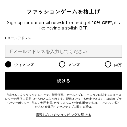
$575
ファッションゲームを格上げ
Favorite ビーチサンダル
Sign up for our email newsletter and get
10% OFF*
, it's
like having a stylish BFF.
Eメールアドレス
ウィメンズ
メンズ
両方
続ける
今トレンド!
先ほど29点売れました
「続ける」をクリックすることで、新着商品、セールとプロモーションに関するニュース
レターの受信に同意したものとみなされます。配信はいつでも停止できます。詳細は
プラ
イバシーポリシー
. 見る
ご利用制限
. カリフォルニア州の消費者の方は、こちらをご覧く
ださい
金銭的インセンティブに関する通知
.
ビーチサンダル
TKEES
購読しないでショッピングを続ける
$65