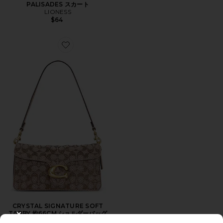
PALISADES スカート
LIONESS
$64
Favorite CRYSTAL SIGNATURE SOFT TABBY 約6
CRYSTAL SIGNATURE SOFT
TABBY 約66CM ショルダーバッグ
CLOSE MODAL
Coach