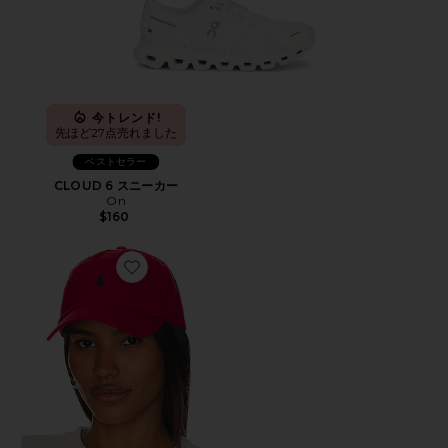
今トレンド!
先ほど27点売れました
ベストセラー
CLOUD 6 スニーカー
On
$160
Favorite ハット