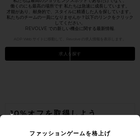
私たちは最高のショッピングスポットであるだけでなく、
働くのにも最高の場所です 私たちは急速に成長しています。
才能があり、献身的で、スタイルに精通した人を探しています。
私たちのチームの一員になりませんか？以下のリンクをクリック
してください。
REVOLVE での新しい機会に関する最新情報.
ADP Web サイトに移動して、Revolve の求人情報を表示します。
求人を探す
FOOTER
10%オフを取得しよう
CLOSE MODAL
メールを送信することにより、当社のニュースレターに登録。いつで
も配信停止できます。
プライバシーポリシー
ファッションゲームを格上げ