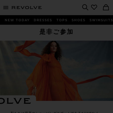
menu - shows more content
Revolve, Apparel & Fashion
Search
NEW TODAY
DRESSES
TOPS
SHOES
SWIMSUIT
是非ご参加