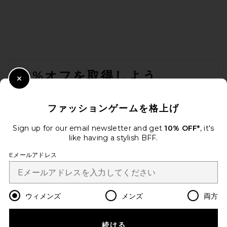
FOOTER
10%オフを取得しよう
Close Modal
メールを送信することにより、当社のニュースレターに登録。いつで
も配信停止できます。
プライバシーポリシー
ファッションゲームを格上げ
Email Address
Sign up for our email newsletter and get
10% OFF*
, it's
like having a stylish BFF.
Sign Up
Eメールアドレス
ja
USD
Change Country Regions Preferences
ウィメンズ
メンズ
両方
続ける