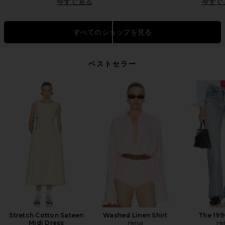
今すぐ見る
今すぐ
すべてのショップを見る
ベストセラー
Stretch Cotton Sateen
Washed Linen Shirt
The 199
Midi Dress
Helsa
He