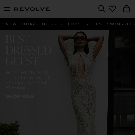
menu - shows more content
Revolve, Apparel & Fashion
Search
NEW TODAY
DRESSES
TOPS
SHOES
SWIMSUIT