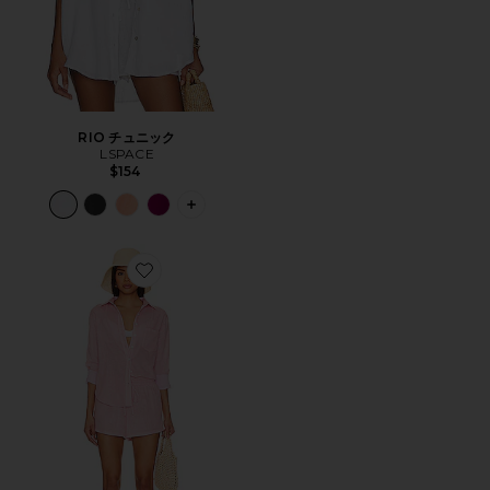
RIO チュニック
LSPACE
$154
PLUS ICON TO SEE MORE OPTIONS 
Favorite CLIO セット