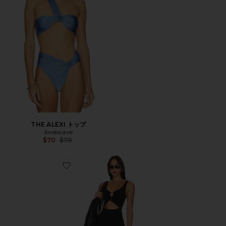
THE ALEXI トップ
lovewave
Previous price:
$70
$78
Favorite CAMILLE ミディ丈ドレス