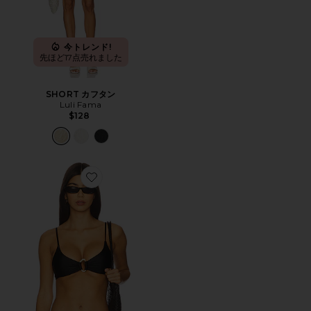
今トレンド!
先ほど17点売れました
SHORT カフタン
Luli Fama
$128
Favorite AMORY トップ