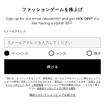
ファッションゲームを格上げ
Sign up for our email newsletter and get
10% OFF*
, it's
ITALIAN WOOL BLEND ブレザー
like having a stylish BFF.
Helsa
Previous price:
$323
$528
Eメールアドレス
Favorite SUTTON FAUX SUEDE トレンチコート
ウィメンズ
メンズ
両方
続ける
「続ける」をクリックすることで、新着商品、セールとプロモーションに関するニュース
レターの受信に同意したものとみなされます。配信はいつでも停止できます。詳細は
プラ
イバシーポリシー
. 見る
ご利用制限
. カリフォルニア州の消費者の方は、こちらをご覧く
ださい
金銭的インセンティブに関する通知
.
購読しないでショッピングを続ける
今トレンド!
先ほど10点売れました