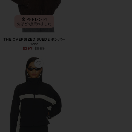
今トレンド!
先ほど8点売れました
THE OVERSIZED SUEDE ボンバー
Helsa
Previous price:
$297
$989
Favorite ESSENTIAL ウィンドブレーカー