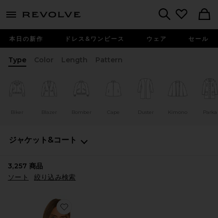
menu - shows more content
Revolve, Apparel & Fashion
Search
本日の新作
ドレス&ワンピース
ウェア
セール
Type
Color
Length
Pattern
Biker
Blazer
Bomber
Cape
Duster
Kimono
Parka
ジャケット&コート
3,257
商品
ソート
絞り込み検索
Favorite 90S ジャケット