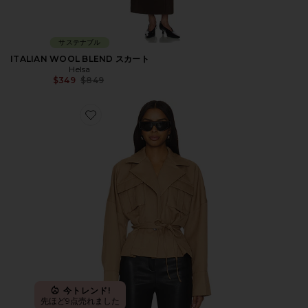
サステナブル
ITALIAN WOOL BLEND スカート
Helsa
Previous price:
$349
$849
Favorite MARI ジャケット
今トレンド!
先ほど9点売れました