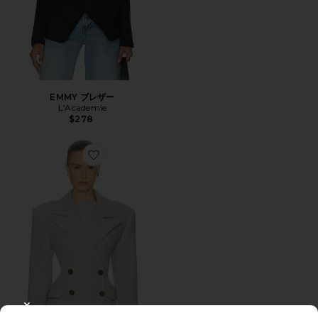
EMMY ブレザー
L'Academie
$278
Favorite ITALIAN WOOL BLEND ブレザー
CLOSE MODAL