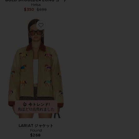
Helsa
Previous price:
$350
$699
Favorite LARIAT ジャケット
今トレンド!
先ほど12点売れました
LARIAT ジャケット
Found
$268