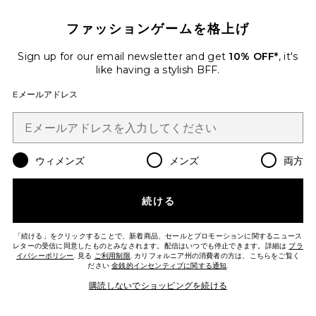
ファッションゲームを格上げ
Sign up for our email newsletter and get
10% OFF*
, it's
like having a stylish BFF.
ベストセラー
ELODIE トップ
Eメールアドレス
superdown
$62
Favorite ALISIA トップ
ウィメンズ
メンズ
両方
続ける
「続ける」をクリックすることで、新着商品、セールとプロモーションに関するニュース
レターの受信に同意したものとみなされます。配信はいつでも停止できます。詳細は
プラ
イバシーポリシー
. 見る
ご利用制限
. カリフォルニア州の消費者の方は、こちらをご覧く
ださい
金銭的インセンティブに関する通知
.
購読しないでショッピングを続ける