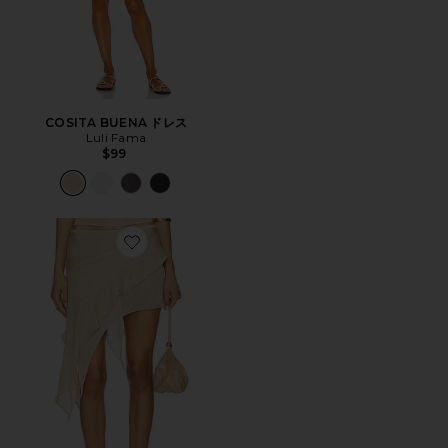
COSITA BUENA ドレス
Luli Fama
$99
Favorite PALISADES スカート