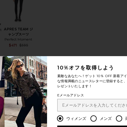
ツ
APRES TEAM ジ
t
ャンプスーツ
Sale price:
Perfect Moment
Previous price:
Sale price:
$471
$595
Previous price:
10%オフを取得しよう
BIB オーバーオールスキービブ
PA スキーパンツ
お気に入りTURTLE NECK HERRINGBONE セーター
お気に入りALPINE レーシングヘッドバンド
素敵なあなたへ！ゲット
10％ OFF
新着アイ
な情報満載のニュースレターに登録すると、1
レゼントいたします！
Eメールアドレス
K
ALPINE レーシン
E
ウィメンズ
メンズ
グヘッドバンド