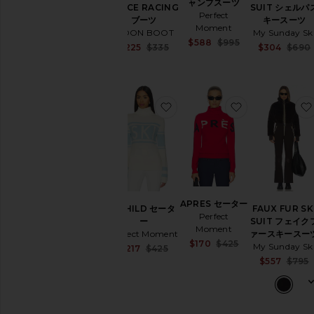
ス
ャンプスーツ
SPACE RACING
SUIT シェルパ
キ
Perfect
ブーツ
キースーツ
ー
Moment
MOON BOOT
My Sunday Sk
ジ
Sale price:
$588
$995
Sale price:
$225
$335
$304
$690
ャ
Previous price:
Previous price:
ケ
ッ
ト
お気に入りSCHILD セーター
お気に入りAPR
Ski
Pants
Ski
Suits
セ
ー
タ
ー
APRES セーター
SCHILD セータ
FAUX FUR SK
Perfect
ー
SUIT フェイク
Moment
在庫状況
Perfect Moment
ァースキースー
Sale price:
$170
$425
My Sunday Sk
Sale price:
$217
$425
In-
Previous price:
Previous price:
$557
$795
Stock
商品
先行
予約
商品