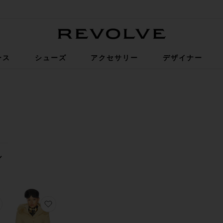
Revolve
ース
シューズ
アクセサリー
デザイナー
0
0
FILTER
SELECTED
FILTER
SELECTED
0
0
FILTER
SELECTED
FILTER
SELECTED
ソート
見る
スーツ
TEL スキースーツ
お気に入りSUPERSTAR NOVA ジャンプスーツ
お気に入りPREZIOSO スキージャケット