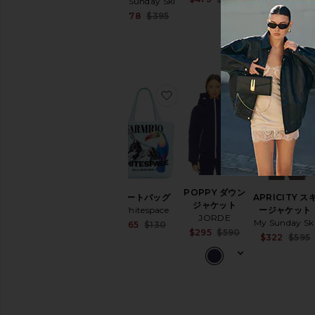
My Sunday Ski
Perfect Momen
Previous price:
Sale price:
$178
$395
$243
$495
Previous price:
お気に入りトートバッグ
お気に入りPO
POPPY ダウン
トートバッグ
APRICITY ス
ジャケット
Whitespace
ージャケット
JORDE
My Sunday Sk
Sale price:
$65
$130
Sale price:
$295
$590
Previous price:
$322
$595
Previous price: