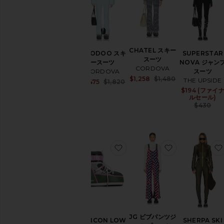
ア
ク
セ
サ
リ
ー
CHATEL スキー
SUPERSTAR
HOODOO スキ
スーツ
ベ
NOVA ジャン
ースーツ
CORDOVA
ー
スーツ
CORDOVA
Sale price:
$1,258
$1,480
ス
THE UPSIDE
Sale price:
$1,475
$1,820
Previous price:
レ
Previous price:
$194 (ファイ
ルセール)
イ
$430
ヤ
ー
ハ
ン
ド
お気に入りMB ICON LOW SP
お気に入りJG
バ
ッ
グ
シ
ュ
ー
ズ
JG ビブパンツジ
MB ICON LOW
SHERPA SKI