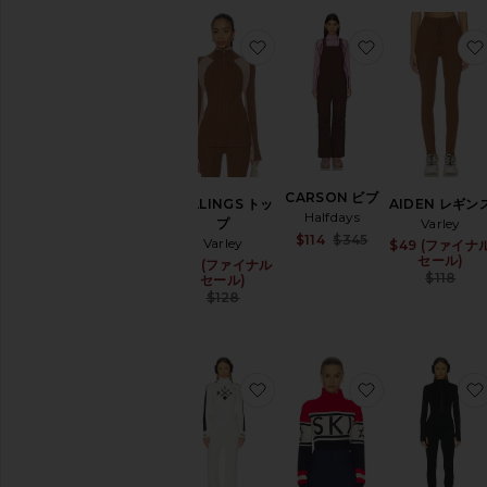
お気に入りBELLINGS トップ
お気に入りCAR
CARSON ビブ
BELLINGS トッ
AIDEN レギン
Halfdays
プ
Varley
Sale price:
$114
$345
Varley
$49 (ファイナ
Previous price:
セール)
$61 (ファイナル
Sale price:
$118
セール)
Previous price:
$128
お気に入りNANOR ジャンプ
お気に入りSCH