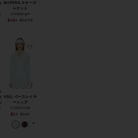
BUFERA スキージ
ス
ャケット
Goldbergh
i
Sale price:
$454
$1,079
Sale price:
Previous price:
Previous price:
ES セーター
お気に入りFAUX FUR SKI SUIT フェイクファースキースーツ
お気に入りVAIL ベースレイヤートップ
I
VAIL ベースレイヤ
フ
ートップ
ツ
CORDOVA
i
Sale price:
$52
$148
Sale price:
Previous price:
Previous price: