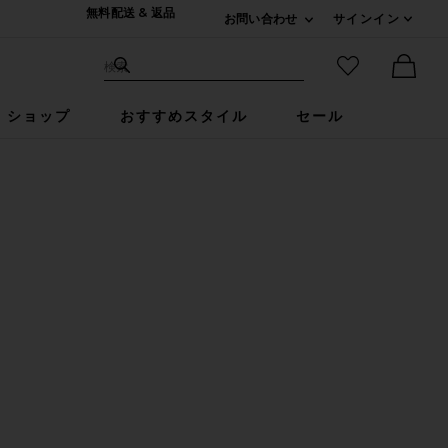
無料配送 & 返品
お問い合わせ
サインイン
Expand For ご連絡
サイト検索
お気に入りア
検索
Ther
ショップ
おすすめスタイル
セール