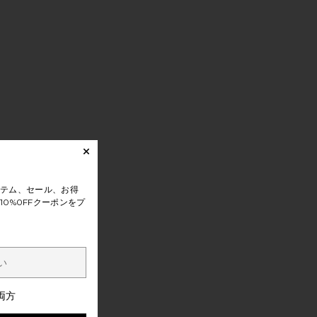
テム、セール、お得
0%0FFクーポンをプ
両方