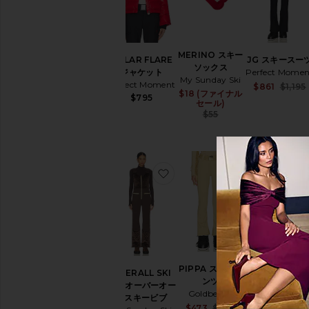
MERINO スキー
POLAR FLARE
JG スキースー
ソックス
ジャケット
Perfect Momen
My Sunday Ski
Perfect Moment
$861
$1,195
$18 (ファイナル
Sale price:
$795
セール)
Previous price:
$55
お気に入りOVERALL SKI 
お気に入りPIP
PIPPA スキーパ
OVERALL SKI
TURTLE NEC
ンツ
BIB オーバーオー
HERRINGBON
Goldbergh
ルスキービブ
セーター
Sale price:
$473
$859