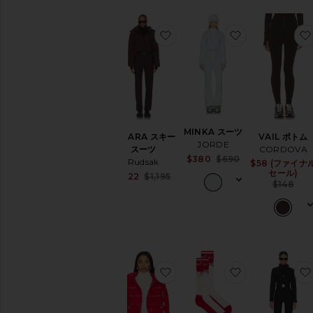
お気に入りDINARA スキース
お気に入りMIN
MINKA スーツ
DINARA スキー
VAIL ボトム
JORDE
スーツ
CORDOVA
Sale price:
$380
$690
Rudsak
$58 (ファイナ
Previous price:
セール)
Sale price:
$622
$1,195
$148
Previous price:
お気に入りPOLAR FLARE 
お気に入りME