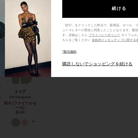
Perfect Moment
t
$47 (ファイナルセ
Sale price:
Sale price:
続ける
ール)
Previous price:
Previous price:
$100
「続行」をクリックした時点で、新商品、セール、
ュースレターの受信に同意したことになります。配
す。詳細はこちら
プライバシーポリシー
カリフォルニア州の消費者の方は、こ
ちらをご覧ください
金銭的インセンティブに関する
PPY ダウンジャケット
お気に入りAPRICITY スキージャケット
お気に入りトップ
*割引規約
購読しないでショッピングを続ける
キ
トップ
Whitespace
i
$56 (ファイナルセ
Sale price:
Sale price:
ール)
Previous price:
Previous price:
$129