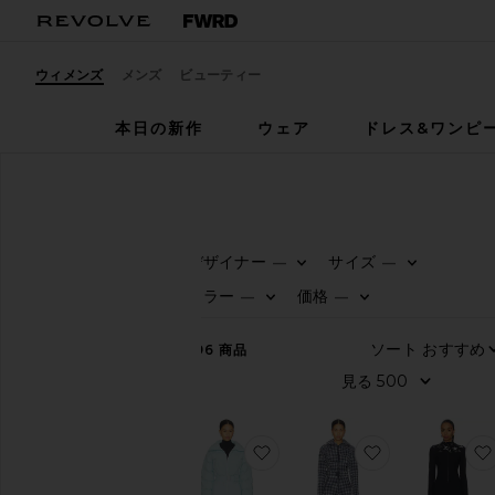
ウィメンズ
メンズ
ビューティー
本日の新作
ウェア
ドレス&ワンピ
ウィメンズ
スキー
スキー
デザイナー
サイズ
—
—
カ
カラー
価格
—
—
テ
ゴ
リ
196
商品
ー
す
べ
て
お気に入りHOODOO スキー
お気に入りCHA
見
る