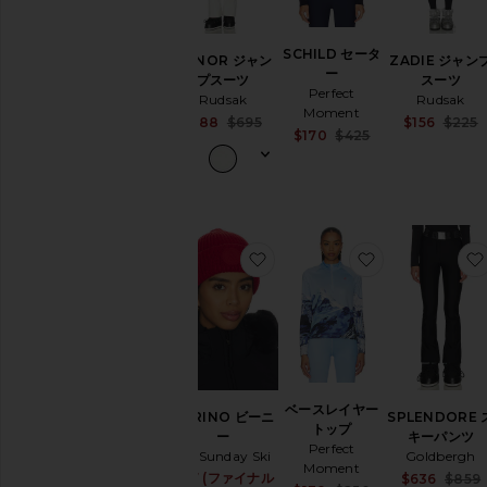
SCHILD セータ
NANOR ジャン
ZADIE ジャン
ー
プスーツ
スーツ
Perfect
Rudsak
Rudsak
Moment
Sale price:
$188
$695
$156
$225
Sale price:
$170
$425
Previous price:
Previous price:
お気に入りMERINO ビーニー
お気に入りベ
ベースレイヤー
MERINO ビーニ
SPLENDORE 
トップ
ー
キーパンツ
Perfect
My Sunday Ski
Goldbergh
Moment
$37 (ファイナル
Sale price:
$636
$859