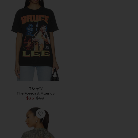
Tシャツ
The Forecast Agency
Previous price:
$36
$48
Favorite RETRO シャツ