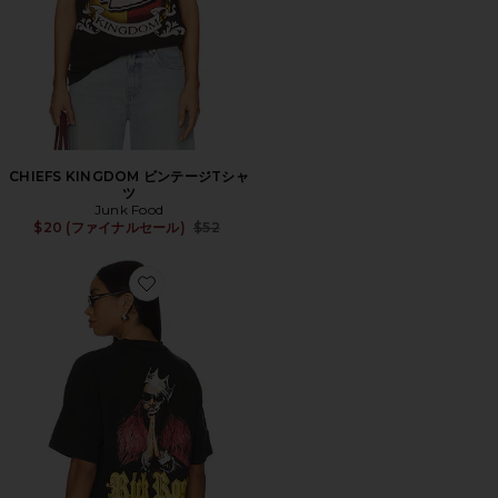
CHIEFS KINGDOM ビンテージTシャ
ツ
Junk Food
Previous price:
$20 (ファイナルセール)
$52
Favorite RICK Tシャツ