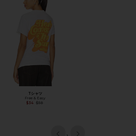
Tシャツ
Free & Easy
Previous price:
$34
$58