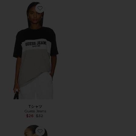
Favorite Tシャツ
Tシャツ
Guess Jeans
Previous price:
$26
$32
Favorite Tシャツ