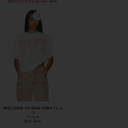
Previous price:
$20 (ファイナルセール)
$48
Favorite WELCOME TO NEW YORK Tシャツ
WELCOME TO NEW YORK Tシャ
ツ
Philcos
Previous price:
$29
$48