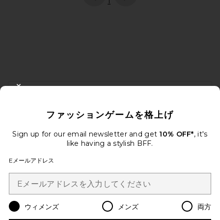
page
of 1, currently selected
1
FOOTER
CLOSE MODAL
10%オフを取得しよう
ファッションゲームを格上げ
メールを送信することにより、当社のニュースレターに登録。いつで
も配信停止できます。
プライバシーポリシー
Sign up for our email newsletter and get
10% OFF*
, it's
Email Address
like having a stylish BFF.
Eメールアドレス
Sign Up
ウィメンズ
メンズ
両方
ja
USD
Change Country Regions Preferences