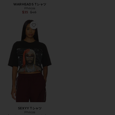
WARHEADS Tシャツ
Philcos
Previous price:
$35
$48
Favorite SEXYY Tシャツ
SEXYY Tシャツ
Philcos