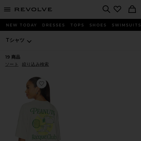
menu - shows more content
Revolve, Apparel & Fashion
Search
NEW TODAY
DRESSES
TOPS
SHOES
SWIMSUIT
Tシャツ
19
商品
ソート
絞り込み検索
Favorite PEANUTS Tシャツ