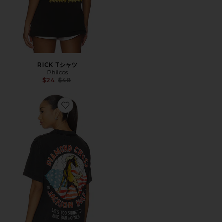
RICK Tシャツ
Philcos
Previous price:
$24
$48
Favorite AMERICAN シャツ