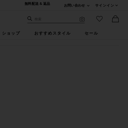
無料配送 & 返品
お問い合わせ
サインイン
Expand For ご連絡
サイト検索
お気に入りア
検索
Visual Search
Ther
ショップ
おすすめスタイル
セール