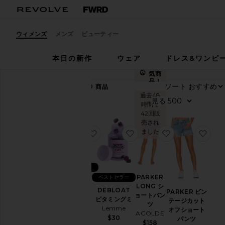
ウィメンズ
メンズ
ビューティー
本日の新作
ウェア
ドレス&ワンピ
大人
気商
品！
ソート
88,990
商品
す
過去48
見る
時間で
べ
42回販
て
売され
ました
見
お気に入りSLEEP ビタミングミ
お気に入りDEBLOAT ビ
お気に入りPAR
お気
る
ベストセラー
カ
テ
PARKER
ベストセラー
SLEEP ビ
ゴ
LONG シ
タミングミ
DEBLOAT
リ
PARKER ビン
ョートパン
ー
Lemme
ビタミングミ
テージカット
ツ
$30
Lemme
オフショート
AGOLDE
ア
$30
パンツ
$158