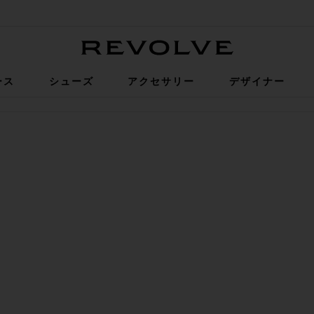
Revolve
ース
シューズ
アクセサリー
デザイナー
タミングミ
KER LONG ショートパンツ
に入りPARKER ビンテージカットオフショートパンツ