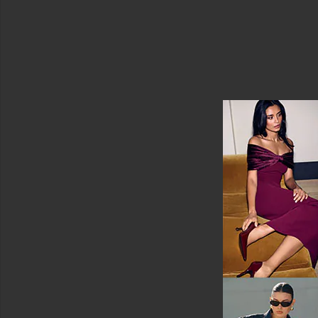
＆
パ
ジ
ャ
マ
ラ
ウ
ン
ジ
ラ
ウ
ン
ジ
ウ
ェ
ア
パ
ン
ツ
ポ
ロ
シ
ャ