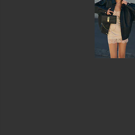
ツ
中
古
オ
ー
ル
イ
ン
ワ
ン
シ
ャ
ツ
シ
ュ
ー
ズ
シ
ョ
ー
ト
パ