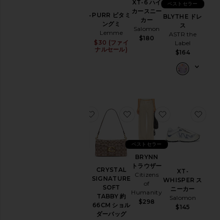
XT-6 ハイ
ベストセラー
501
デ
カースニー
ORIGINAL
PURR ビタミ
BLYTHE ドレ
ニ
カー
デニムショ
ングミ
ス
ム
Salomon
ートパンツ
Lemme
ASTR the
$180
ド
LEVI'S
$30 (ファイ
Label
ナルセール)
$75
レ
$164
ス
&
ワ
ン
ピ
ー
ス
お気に入りハット
お気に入りCRYSTAL SIGN
お気に入りBRY
お気
ホ
ー
ム
ベストセラー
ジ
BRYNN
ハット
トラウザー
ャ
Polo
CRYSTAL
XT-
Citizens
ケ
Ralph
SIGNATURE
WHISPER ス
of
ッ
Lauren
SOFT
ニーカー
Humanity
ト
$50
TABBY 約
Salomon
$298
&
66CM ショル
$145
コ
ダーバッグ
ー