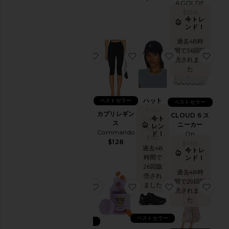
ク
AGOLDE
セ
$158
今トレ
サ
ンド！
リ
ー
過去48時
間で36回販
ア
お気に入りGEL-1130 スニーカー
お気に入りカプリレギンス
お気に入りハッ
お気
売されまし
ク
た
テ
ィ
ブ
ウ
ハット
ベストセラー
ベストセラー
GEL-1130
ェ
Polo
スニーカー
カプリレギン
CLOUD 6 ス
ア
今ト
Ralph
Asics
ス
ニーカー
レン
Lauren
バ
$100
Commando
ド！
On
$50
ッ
$128
$160
過去48
グ
今トレ
時間で
ンド！
ビ
26回販
過去48時
ュ
売され
間で29回販
ー
ました
お気に入り501 ORIGINAL デニムシ
お気に入りPURR ビタミ
お気に入りXT-
お気
売されまし
テ
た
ィ
ー
ベストセラー
ベストセラー
BlackOwned