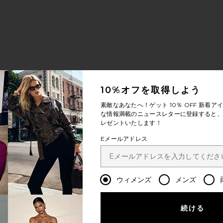
10%オフを取得しよう
素敵なあなたへ！ゲット
10％ OFF
新着アイ
な情報満載のニュースレターに登録すると、1
レゼントいたします！
Eメールアドレス
ウィメンズ
メンズ
続ける