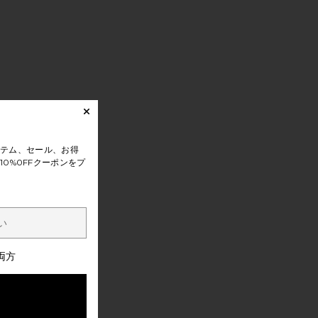
テム、セール、お得
0%0FFクーポンをプ
両方