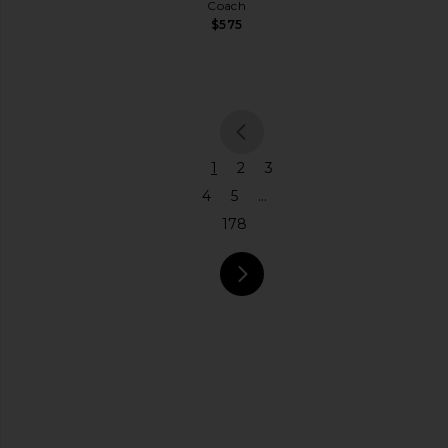
Coach
ト
$575
ジ
ュ
エ
リ
ー
ジ
previous p
ャ
1
2
3
ン
4
5
...
プ
ス
178
ー
ツ
レ
ザ
next page
ー
ラ
ン
ジ
ェ
リ
ー