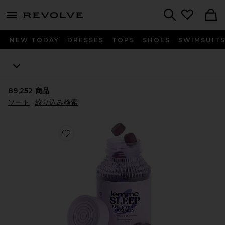
menu - shows more content
Revolve, Apparel & Fashion
Search
NEW TODAY
DRESSES
TOPS
SHOES
SWIMSUIT
89,252
商品
ソート
絞り込み検索
Favorite SLEEP ビタミングミ