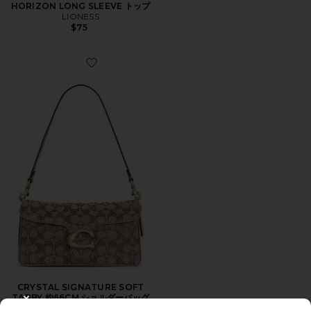
HORIZON LONG SLEEVE トップ
LIONESS
$75
Favorite CRYSTAL SIGNATURE SOFT TABBY 約6
CRYSTAL SIGNATURE SOFT
TABBY 約66CM ショルダーバッグ
CLOSE MODAL
Coach