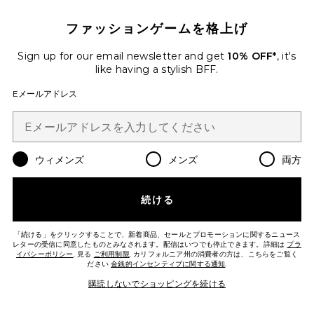
$575
ファッションゲームを格上げ
Favorite ビーチサンダル
Sign up for our email newsletter and get
10% OFF*
, it's
like having a stylish BFF.
Eメールアドレス
ウィメンズ
メンズ
両方
続ける
今トレンド!
先ほど29点売れました
「続ける」をクリックすることで、新着商品、セールとプロモーションに関するニュース
レターの受信に同意したものとみなされます。配信はいつでも停止できます。詳細は
プラ
イバシーポリシー
. 見る
ご利用制限
. カリフォルニア州の消費者の方は、こちらをご覧く
ださい
金銭的インセンティブに関する通知
.
ビーチサンダル
TKEES
購読しないでショッピングを続ける
$65