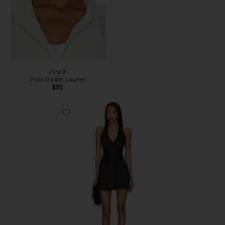
ハット
Polo Ralph Lauren
$55
Favorite STARS ALIGN ドレス