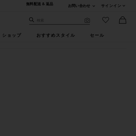
無料配送 & 返品
お問い合わせ
サインイン
Expand For ご連絡
サイト検索
お気に入りア
検索
Visual Search
Ther
ショップ
おすすめスタイル
セール