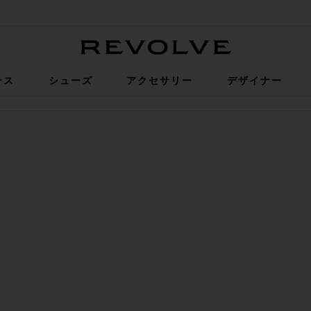
Revolve
ース
シューズ
アクセサリー
デザイナー
タミングミ
KER LONG ショートパンツ
に入りPARKER ビンテージカットオフショートパンツ