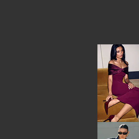
＆
パ
ジ
ャ
マ
ラ
ウ
ン
ジ
ラ
ウ
ン
ジ
ウ
ェ
ア
パ
ン
ツ
ポ
ロ
シ
ャ