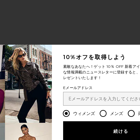
10%オフを取得しよう
素敵なあなたへ！ゲット
10％ OFF
新着アイ
な情報満載のニュースレターに登録すると、1
レゼントいたします！
Eメールアドレス
ウィメンズ
メンズ
続ける