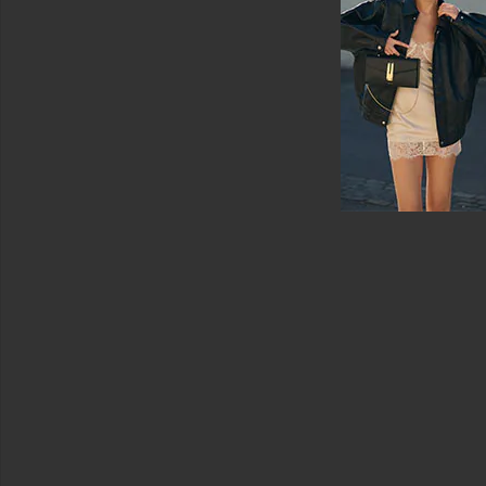
ツ
中
古
オ
ー
ル
イ
ン
ワ
ン
シ
ャ
ツ
シ
ュ
ー
ズ
シ
ョ
ー
ト
パ