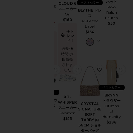
ハット
ベストセラー
CLOUD 6
デ
PURR ビタ
Polo
スニーカー
BLYTHE ドレ
ニ
ミングミ
Ralph
On
ス
ム
Lemme
Lauren
$160
ASTR the
$30 (ファ
$50
ド
Label
イナルセー
レ
今ト
ル)
$164
ス
レン
今ト
ド！
&
レン
ワ
過去48
ド！
ン
時間で6
ピ
過去48時
回販売
ー
間で36回
されま
ス
販売され
お気に入りXT-6 ハイカースニーカー
お気に入りXT-WHISPER
お気に入りCRYS
お気
した
ました
ホ
ー
ム
ベストセラー
ベストセラー
ジ
BRYNN
XT-
XT-6 ハイカ
トラウザー
ャ
WHISPER
CRYSTAL
ースニーカ
Citizens
ケ
スニーカー
SIGNATURE
ー
of
ッ
Salomon
SOFT
Salomon
Humanity
ト
$145
TABBY 約
$180
&
$298
66CM ショル
コ
ダーバッグ
ー