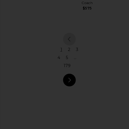
Coach
ト
$575
ジ
ュ
エ
リ
ー
ジ
ャ
previous pa
1
2
3
ン
4
5
...
プ
ス
179
ー
ツ
レ
ザ
next page
ー
ラ
ン
ジ
ェ
リ
ー