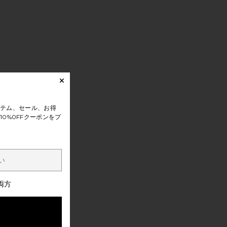
テム、セール、お得
0%0FFクーポンをプ
両方