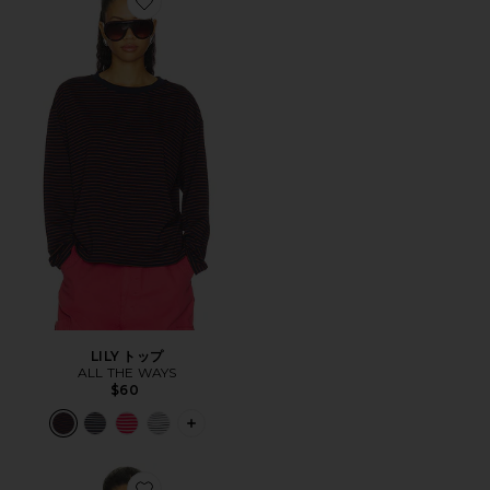
Favorite LILY トップ
LILY トップ
ALL THE WAYS
$60
PLUS ICON TO SEE MORE OPTIONS F