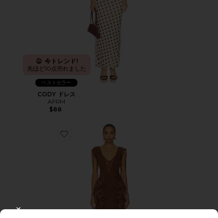
今トレンド!
先ほど10点売れました
ベストセラー
CODY ドレス
AFRM
$88
Favorite TRISTA ドレス
CLOSE MODAL