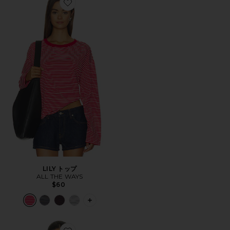
Favorite LILY トップ
LILY トップ
ALL THE WAYS
$60
PLUS ICON TO SEE MORE OPTIONS F