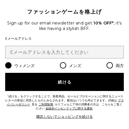
ファッションゲームを格上げ
Sign up for our email newsletter and get
10% OFF*
, it's
今トレンド!
先ほど8点売れました
like having a stylish BFF.
ベストセラー
Eメールアドレス
TRISTA ドレス
AFRM
$148
ウィメンズ
メンズ
両方
Favorite DIDI マキシドレス
続ける
「続ける」をクリックすることで、新着商品、セールとプロモーションに関するニュース
レターの受信に同意したものとみなされます。配信はいつでも停止できます。詳細は
プラ
イバシーポリシー
. 見る
ご利用制限
. カリフォルニア州の消費者の方は、こちらをご覧く
ださい
金銭的インセンティブに関する通知
.
購読しないでショッピングを続ける