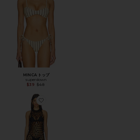
MINCA トップ
superdown
Previous price:
$39
$48
Favorite KARRIGAN ドレス