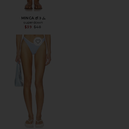
MINCA ボトム
superdown
Previous price:
$39
$48
Favorite GRACIE ボトム