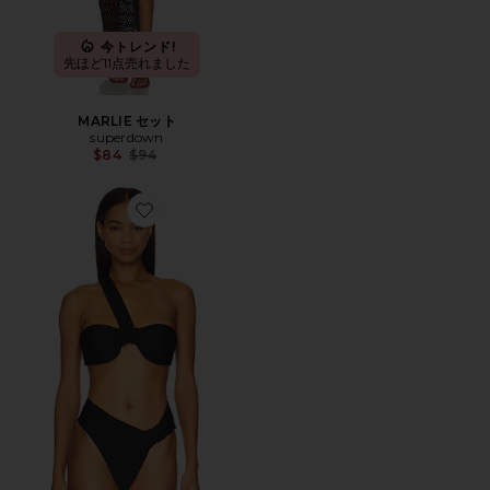
今トレンド!
先ほど11点売れました
MARLIE セット
superdown
Previous price:
$84
$94
Favorite ALEXI ビキニトップ