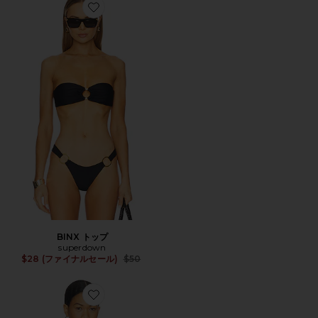
Favorite BINX トップ
BINX トップ
superdown
Previous price:
$28 (ファイナルセール)
$50
Favorite LAKEISHA トップ