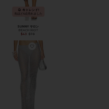
今トレンド!
先ほど6点売れました
SUNNY サロン
BEACH RIOT
Previous price:
$43
$78
Favorite LETINA スカート