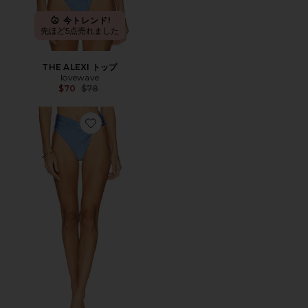
今トレンド!
先ほど5点売れました
THE ALEXI トップ
lovewave
Previous price:
$70
$78
Favorite THE ALEXI ボトム