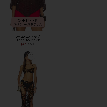
今トレンド!
先ほど13点売れました
DALEYZA トップ
MORE TO COME
Previous price:
$43
$50
Favorite MARLIE セット