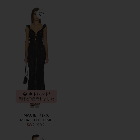
Favorite MACIE ドレス
今トレンド!
先ほど9点売れました
MACIE ドレス
MORE TO COME
Previous price:
$82
$92