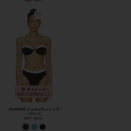
Favorite SUNRISE シェルビキニトップ
今トレンド!
先ほど5点売れました
SUNRISE シェルビキニトップ
LSPACE
Previous price:
$97
$130