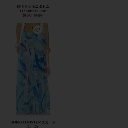
MINA ビキニボトム
Frankies Bikinis
Previous price:
$100
$120
Favorite SONG LOBSTER スカート
SONG LOBSTER スカート
Cin Cin