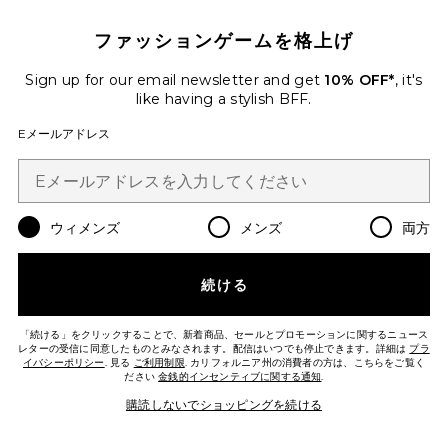
ファッションゲームを格上げ
Sign up for our email newsletter and get
10% OFF*
, it's
like having a stylish BFF.
Eメールアドレス
ウィメンズ
メンズ
両方
JULIA ビキニボトム
続ける
With Jean
Previous price:
$71
$79
「続ける」をクリックすることで、新着商品、セールとプロモーションに関するニュース
レターの受信に同意したものとみなされます。配信はいつでも停止できます。詳細は
プラ
イバシーポリシー
. 見る
Favorite KACIA ワンピース
ご利用制限
. カリフォルニア州の消費者の方は、こちらをご覧く
ださい
金銭的インセンティブに関する通知
.
購読しないでショッピングを続ける