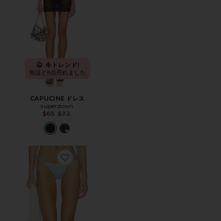
今トレンド!
先ほど6点売れました
CAPUCINE ドレス
superdown
Previous price:
$65
$72
Favorite GEORGIA ボトム