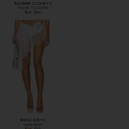
ELLIANA ミニスカート
MORE TO COME
Previous price:
$43
$64
Favorite ROCA スカート
ROCA スカート
superdown
Previous price:
$46
$58