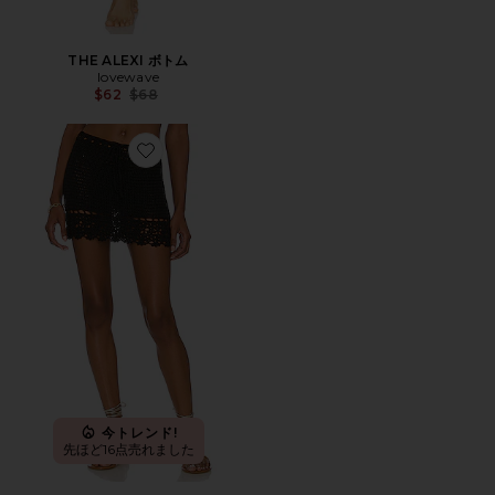
THE ALEXI ボトム
lovewave
Previous price:
$62
$68
Favorite ELLIANA ミニスカート
今トレンド!
先ほど16点売れました