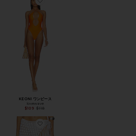
Favorite KEONI ワンピース
KEONI ワンピース
lovewave
Previous price:
$109
$118
Favorite ROCA スカート