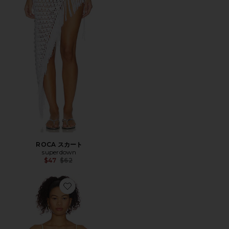
ROCA スカート
superdown
Previous price:
$47
$62
Favorite MINCA トップ