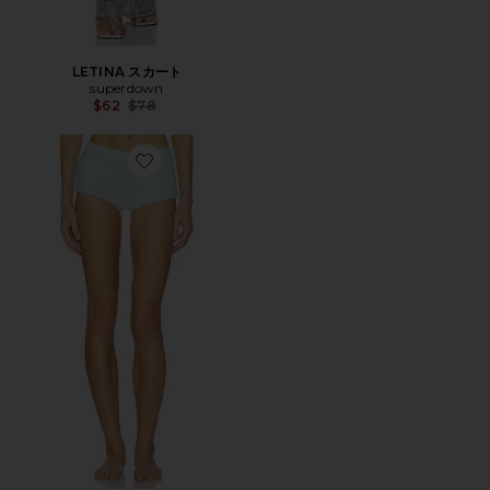
LETINA スカート
superdown
Previous price:
$62
$78
Favorite MINA ビキニボトム