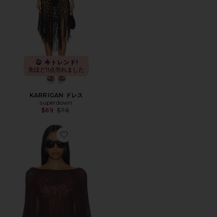
今トレンド!
先ほど11点売れました
KARRIGAN ドレス
superdown
Previous price:
$69
$78
Favorite DALEYZA トップ