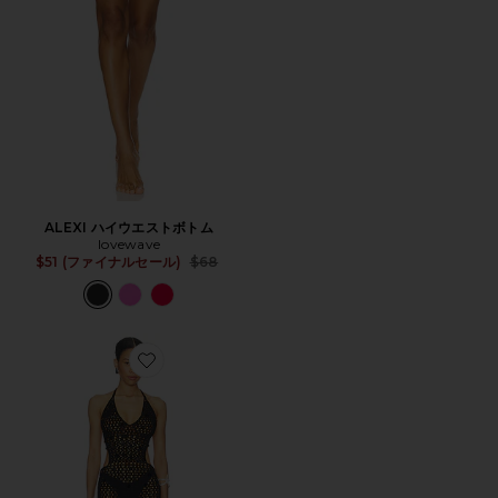
ALEXI ハイウエストボトム
lovewave
Previous price:
$51 (ファイナルセール)
$68
Favorite CAPUCINE ドレス