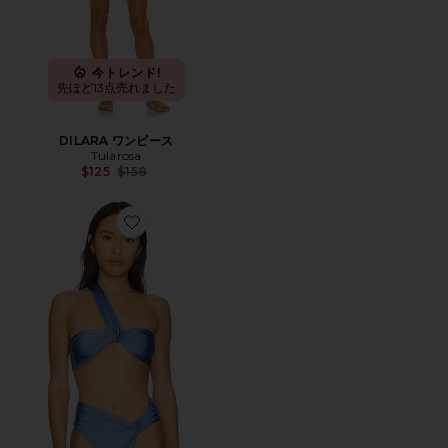
今トレンド!
先ほど13点売れました
DILARA ワンピース
Tularosa
Previous price:
$125
$158
Favorite THE ALEXI トップ