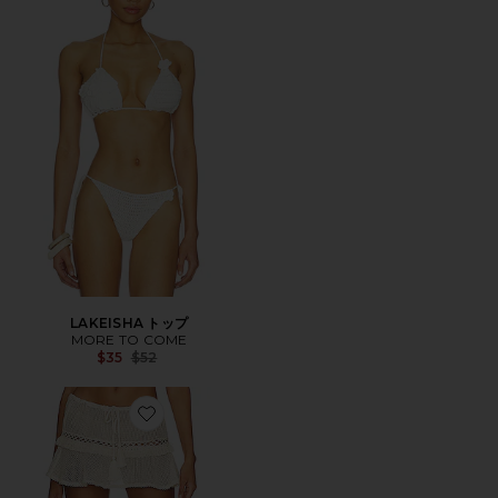
LAKEISHA トップ
MORE TO COME
Previous price:
$35
$52
Favorite CALIOPE スカート