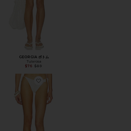
GEORGIA ボトム
Tularosa
Previous price:
$76
$89
Favorite LAKEISHA ボトム