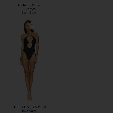
GRACIE ボトム
Tularosa
Previous price:
$81
$89
Favorite THE KEONI ワンピース
THE KEONI ワンピース
lovewave