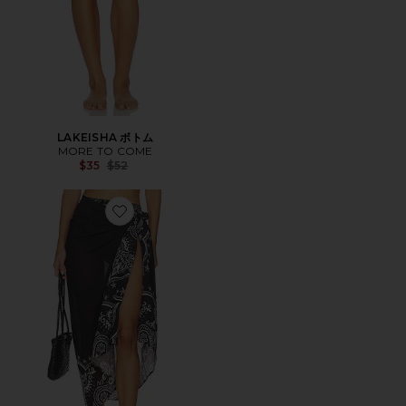
LAKEISHA ボトム
MORE TO COME
Previous price:
$35
$52
Favorite SUNNY サロン