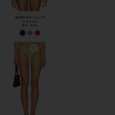
ALEXI ビキニトップ
lovewave
Previous price:
$42
$78
Favorite MINCA ボトム