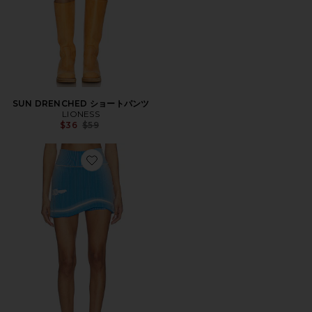
SUN DRENCHED ショートパンツ
LIONESS
Previous price:
$36
$59
Favorite GEN 11 COMPRESSION TENNIS スコート