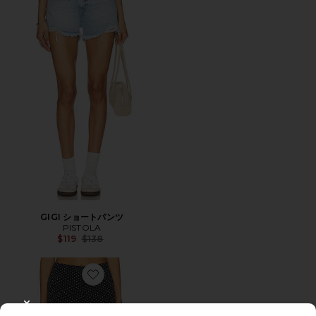
GIGI ショートパンツ
PISTOLA
Previous price:
$119
$138
Favorite THE HARPER SPOT ショートパンツ
CLOSE MODAL