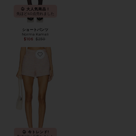
大人気商品！
先ほど40点売れました
ショートパンツ
Norma Kamali
Previous price:
$106
$250
Favorite NIKKA ショートパンツ
今トレンド!