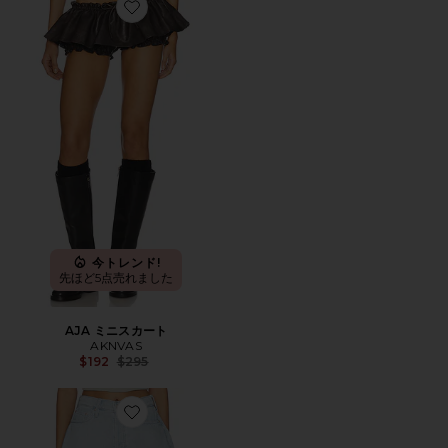
Favorite AJA ミニスカート
今トレンド!
先ほど5点売れました
AJA ミニスカート
AKNVAS
Previous price:
$192
$295
Favorite FLUTTER ショートパンツ