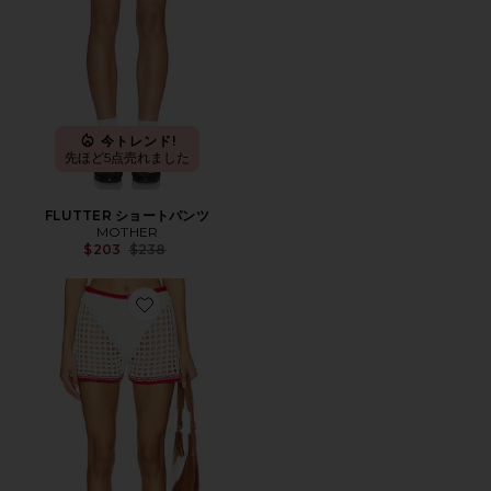
今トレンド!
先ほど5点売れました
FLUTTER ショートパンツ
MOTHER
Previous price:
$203
$238
Favorite BRONWIN ショートパンツ