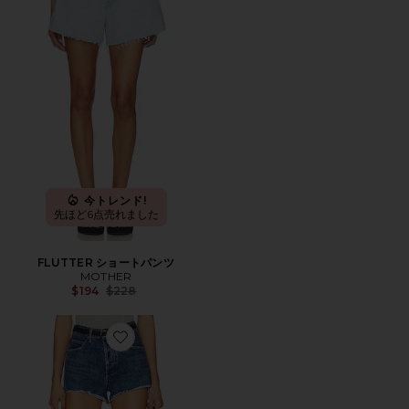
今トレンド!
先ほど6点売れました
FLUTTER ショートパンツ
MOTHER
Previous price:
$194
$228
Favorite RIDLEY ハイライズ