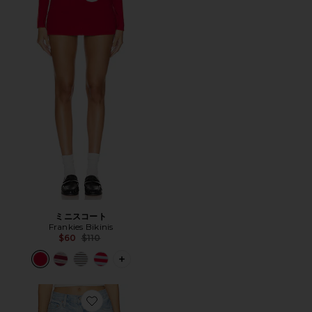
ミニスコート
Frankies Bikinis
Previous price:
$60
$110
PLUS ICON TO SEE MORE OPTIONS
Favorite GIGI ショートパンツ