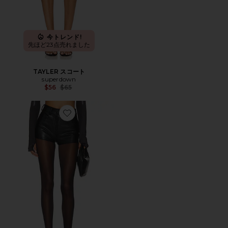
今トレンド!
先ほど23点売れました
TAYLER スコート
superdown
Previous price:
$56
$65
Favorite ショートパンツ