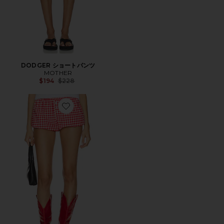
DODGER ショートパンツ
MOTHER
Previous price:
$194
$228
Favorite CID バブルヘムブルーマー