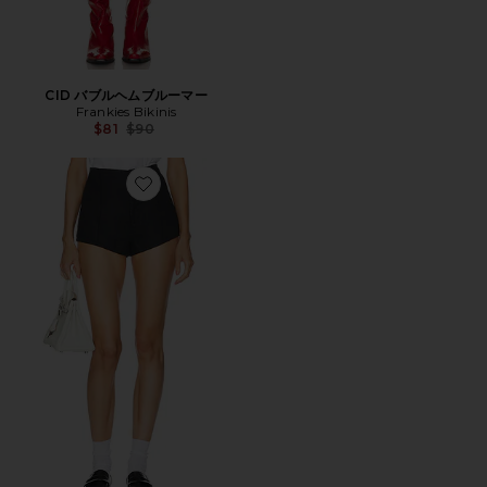
CID バブルヘムブルーマー
Frankies Bikinis
Previous price:
$81
$90
Favorite WASHED LINEN MICRO ショートパンツ