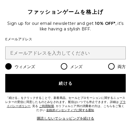
ファッションゲームを格上げ
Sign up for our email newsletter and get
10% OFF*
, it's
like having a stylish BFF.
Eメールアドレス
ウィメンズ
メンズ
両方
THE HARPER SPOT ショートパン
ツ
続ける
Nakedvice
Previous price:
$78
$130
「続ける」をクリックすることで、新着商品、セールとプロモーションに関するニュース
レターの受信に同意したものとみなされます。配信はいつでも停止できます。詳細は
プラ
イバシーポリシー
. 見る
ご利用制限
. カリフォルニア州の消費者の方は、こちらをご覧く
ださい
金銭的インセンティブに関する通知
.
購読しないでショッピングを続ける
Favorite SAIGE ショートパンツ