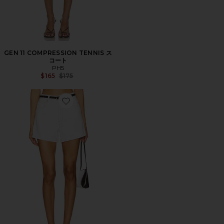
GEN 11 COMPRESSION TENNIS ス
コート
PH5
Previous price:
$165
$175
Favorite VENICE ショートパンツ