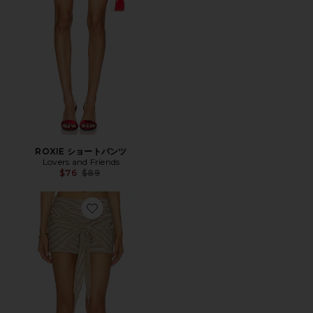
ROXIE ショートパンツ
Lovers and Friends
Previous price:
$76
$89
Favorite DAYTON スコート