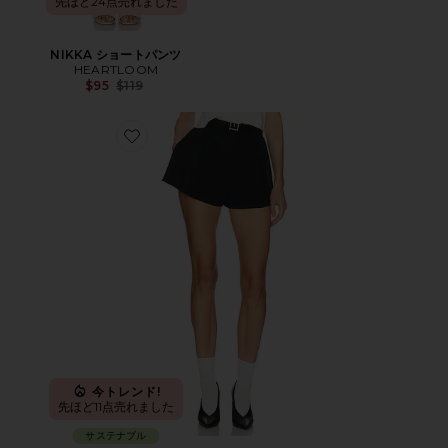
先ほど24点売れました
NIKKA ショートパンツ
HEARTLOOM
Previous price:
$95
$119
Favorite THE HEAVY CREPE フラートショートパンツ
今トレンド!
先ほど11点売れました
サステナブル