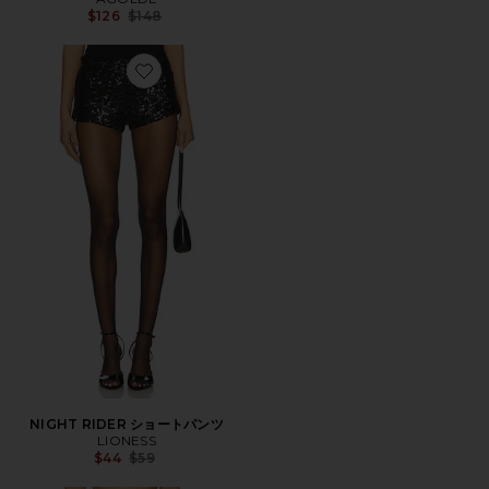
Previous price:
$126
$148
Favorite NIGHT RIDER ショートパンツ
NIGHT RIDER ショートパンツ
LIONESS
Previous price:
$44
$59