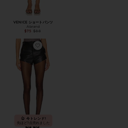
VENICE ショートパンツ
Abrand
Previous price:
$75
$88
Favorite KELSO ショートパンツ
今トレンド!
先ほど7点売れました