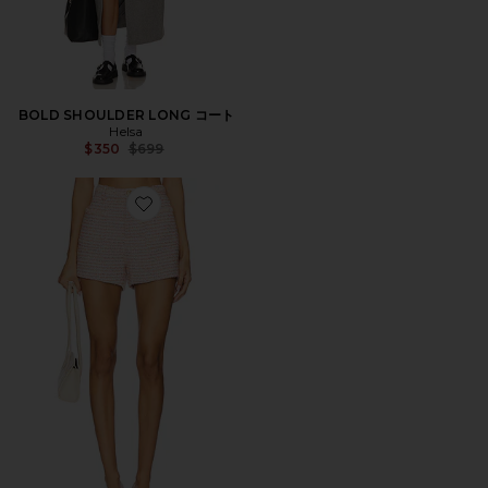
BOLD SHOULDER LONG コート
Helsa
Previous price:
$350
$699
Favorite NIKKA ショートパンツ