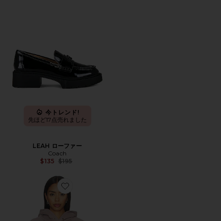
今トレンド!
先ほど17点売れました
LEAH ローファー
Coach
Previous price:
$135
$195
Favorite CAMPUS パーカー