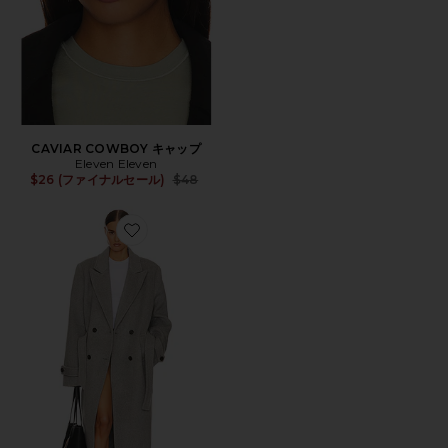
CAVIAR COWBOY キャップ
Eleven Eleven
Previous price:
$26 (ファイナルセール)
$48
Favorite BOLD SHOULDER LONG コート