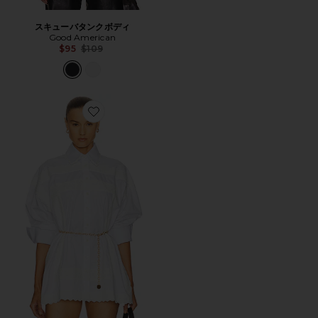
スキューバタンクボディ
Good American
Previous price:
$95
$109
Favorite THE SUMMER シャツ