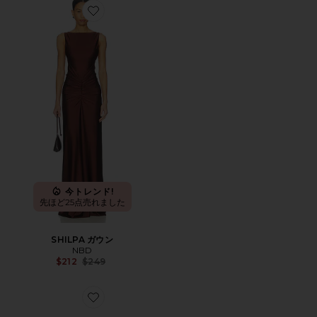
Favorite SHILPA ガウン
今トレンド!
先ほど25点売れました
SHILPA ガウン
NBD
Previous price:
$212
$249
Favorite BOSTON CHUNKY クロッグ