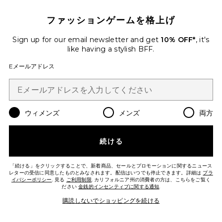
ファッションゲームを格上げ
Sign up for our email newsletter and get
10% OFF*
, it's
like having a stylish BFF.
Eメールアドレス
DAHLIA ガウン
Deme by Gabriella
ウィメンズ
メンズ
両方
Previous price:
$358
$380
続ける
「続ける」をクリックすることで、新着商品、セールとプロモーションに関するニュース
Favorite BRYNN トラウザー
レターの受信に同意したものとみなされます。配信はいつでも停止できます。詳細は
プラ
イバシーポリシー
. 見る
ご利用制限
. カリフォルニア州の消費者の方は、こちらをご覧く
ださい
金銭的インセンティブに関する通知
.
購読しないでショッピングを続ける