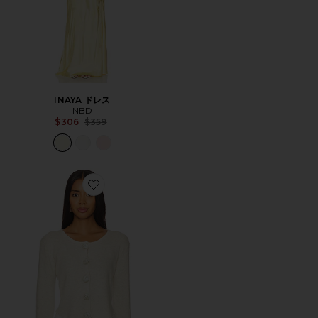
INAYA ドレス
NBD
Previous price:
$306
$359
Favorite ROSETTE ニットカーディガン