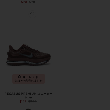
Previous price:
$70
$78
Favorite PEGASUS PREMIUM スニーカー
今トレンド!
先ほど7点売れました
PEGASUS PREMIUM スニーカー
Nike
Previous price:
$152
$220