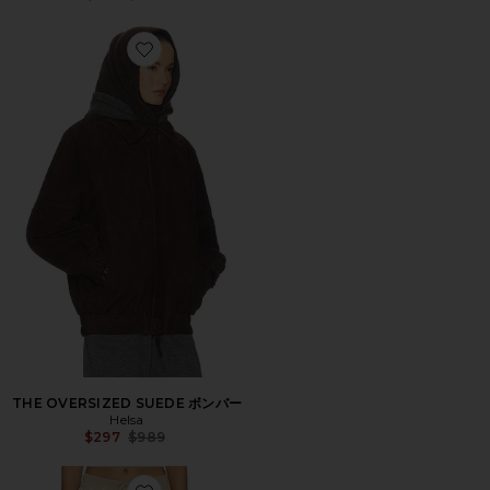
Favorite THE OVERSIZED SUEDE ボンバー
THE OVERSIZED SUEDE ボンバー
Helsa
Previous price:
$297
$989