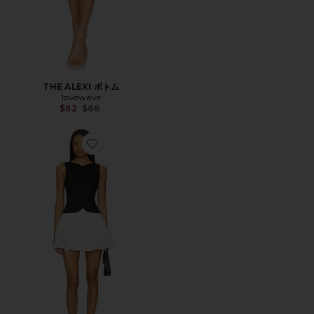
THE ALEXI ボトム
lovewave
Previous price:
$62
$68
Favorite HANNAH ドレス