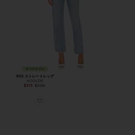
サステナブル
90S ストレートレッグ
AGOLDE
Previous price:
$215
$228
Favorite SAMBA LT スニーカー