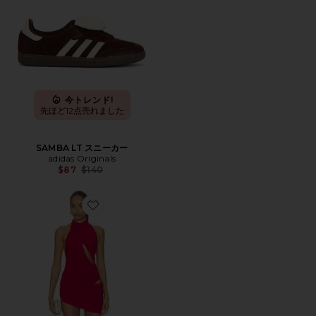
今トレンド!
先ほど12点売れました
SAMBA LT スニーカー
adidas Originals
Previous price:
$87
$140
Favorite AURORA ドレス