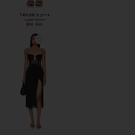
TAYLER スコート
superdown
Previous price:
$56
$65
Favorite ROSABELLE ミディ丈ドレス