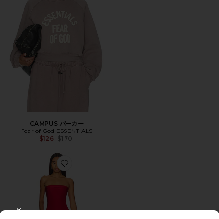
CAMPUS パーカー
Fear of God ESSENTIALS
Previous price:
$126
$170
Favorite DAHLIA ガウン
CLOSE MODAL