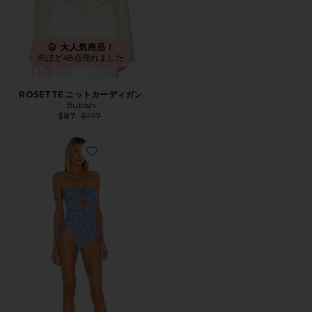
大人気商品！
先ほど48点売れました
ROSETTE ニットカーディガン
Bubish
Previous price:
$87
$177
Favorite DILARA ワンピース