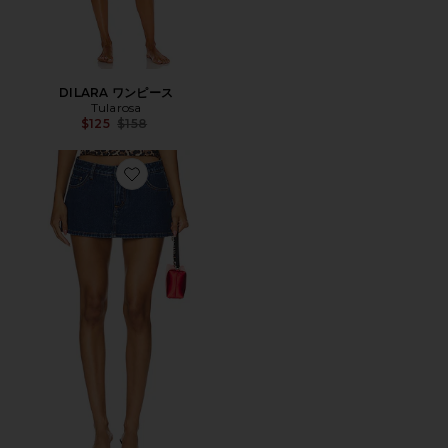
DILARA ワンピース
Tularosa
Previous price:
$125
$158
Favorite TAYLER スコート