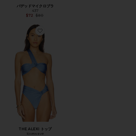
パデッドマイクロブラ
437
Previous price:
$72
$80
Favorite THE ALEXI トップ
THE ALEXI トップ
lovewave