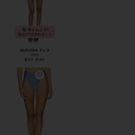
今トレンド!
先ほど7点売れました
AURORA ドレス
NBD
Previous price:
$159
$169
Favorite THE ALEXI ボトム