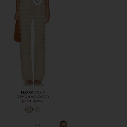
Favorite FLORA パンツ
FLORA パンツ
DEVON WINDSOR
Previous price:
$230
$298