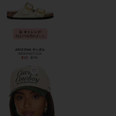
今トレンド!
先ほど6点売れました
ARIZONA サンダル
BIRKENSTOCK
Previous price:
$121
$175
Favorite CAVIAR COWBOY キャップ