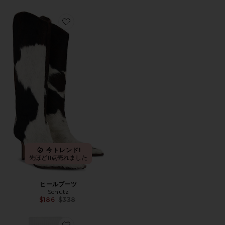
Favorite ヒールブーツ
今トレンド!
先ほど11点売れました
ヒールブーツ
Schutz
Previous price:
$186
$338