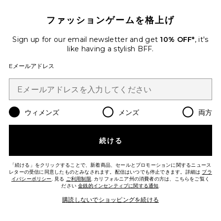
$30
ファッションゲームを格上げ
Favorite KATSIA ドレス
Sign up for our email newsletter and get
10% OFF*
, it's
like having a stylish BFF.
Eメールアドレス
ウィメンズ
メンズ
両方
続ける
「続ける」をクリックすることで、新着商品、セールとプロモーションに関するニュース
レターの受信に同意したものとみなされます。配信はいつでも停止できます。詳細は
プラ
ベストセラー
イバシーポリシー
. 見る
ご利用制限
. カリフォルニア州の消費者の方は、こちらをご覧く
ださい
金銭的インセンティブに関する通知
.
KATSIA ドレス
superdown
購読しないでショッピングを続ける
$74