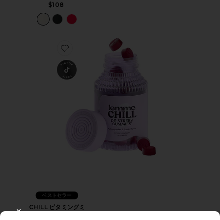
$108
Favorite CHILL ビタミングミ
ベストセラー
CHILL ビタミングミ
Lemme
CLOSE MODAL