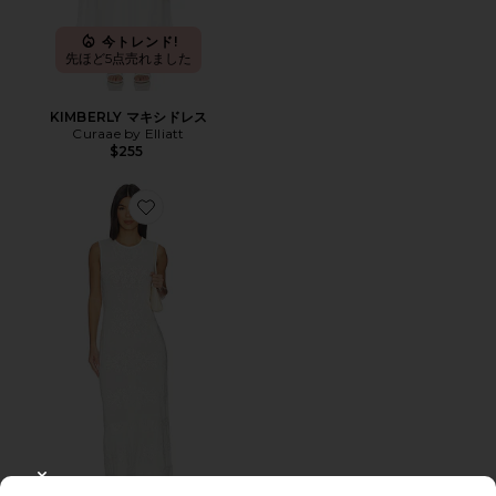
今トレンド!
先ほど5点売れました
KIMBERLY マキシドレス
Curaae by Elliatt
$255
Favorite ASHLEY マキシドレス
CLOSE MODAL