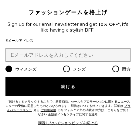
ファッションゲームを格上げ
ASHLEY マキシドレス
ALIGNE
Sign up for our email newsletter and get
10% OFF*
, it's
$195
like having a stylish BFF.
Eメールアドレス
Favorite ADIA ドレス
ウィメンズ
メンズ
両方
続ける
「続ける」をクリックすることで、新着商品、セールとプロモーションに関するニュース
レターの受信に同意したものとみなされます。配信はいつでも停止できます。詳細は
プラ
イバシーポリシー
. 見る
ご利用制限
. カリフォルニア州の消費者の方は、こちらをご覧く
ださい
金銭的インセンティブに関する通知
.
購読しないでショッピングを続ける