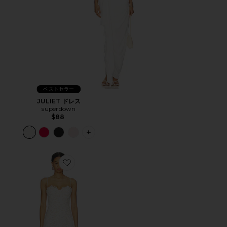
ベストセラー
JULIET ドレス
superdown
$88
PLUS ICON TO SEE MORE OPTIONS F
Favorite TEAGAN ドレス