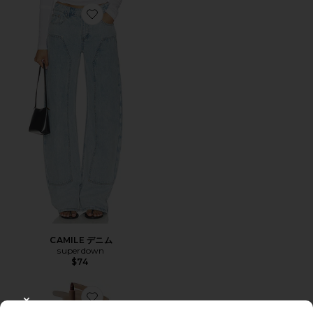
Favorite CAMILE デニム
CAMILE デニム
superdown
$74
Favorite FLUSHED LIP STAIN リップサテン
CLOSE MODAL