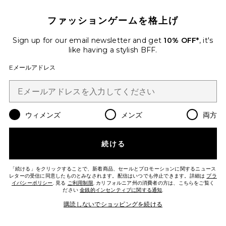
ファッションゲームを格上げ
Sign up for our email newsletter and get
10% OFF*
, it's
like having a stylish BFF.
Eメールアドレス
ウィメンズ
メンズ
両方
続ける
FLUSHED LIP STAIN リップサテン
Summer Fridays
$22
「続ける」をクリックすることで、新着商品、セールとプロモーションに関するニュース
レターの受信に同意したものとみなされます。配信はいつでも停止できます。詳細は
プラ
イバシーポリシー
. 見る
ご利用制限
. カリフォルニア州の消費者の方は、こちらをご覧く
ださい
金銭的インセンティブに関する通知
.
Favorite BELLY OIL ベリーオイル
購読しないでショッピングを続ける