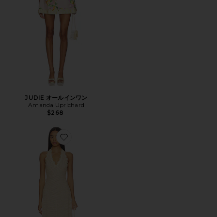
JUDIE オールインワン
Amanda Uprichard
$268
Favorite STARS ALIGN MIDI ドレス