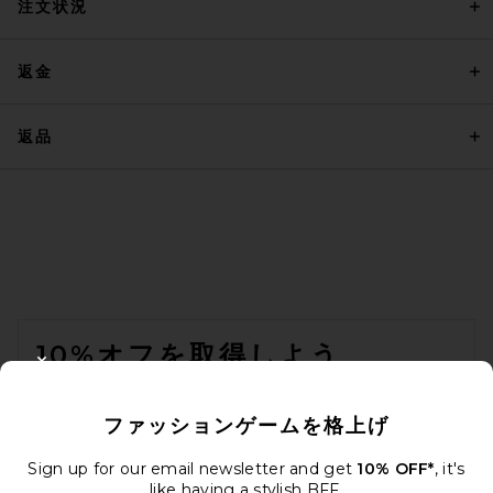
注文状況
返金
返品
FOOTER
10%オフを取得しよう
CLOSE MODAL
メールを送信することにより、当社のニュースレターに登録。いつで
も配信停止できます。
プライバシーポリシー
ファッションゲームを格上げ
Email Address
Sign up for our email newsletter and get
10% OFF*
, it's
like having a stylish BFF.