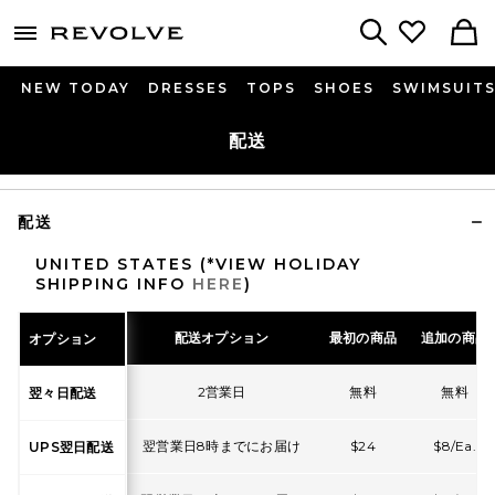
menu - shows more content
Revolve, Apparel & Fashion
Search
NEW TODAY
DRESSES
TOPS
SHOES
SWIMSUIT
配送
配送
UNITED STATES (*VIEW HOLIDAY
SHIPPING INFO
HERE
)
配送オプション
最初の商品
追加の商品
オプション
2営業日
無料
無料
翌々日配送
翌営業日8時までにお届け
$24
$8/Ea.
UPS翌日配送