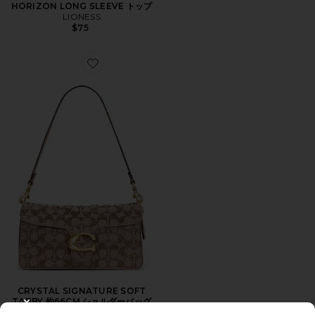
HORIZON LONG SLEEVE トップ
LIONESS
$75
Favorite CRYSTAL SIGNATURE SOFT TABBY 約6
CRYSTAL SIGNATURE SOFT
TABBY 約66CM ショルダーバッグ
CLOSE MODAL
Coach