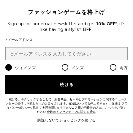
$575
ファッションゲームを格上げ
Favorite ビーチサンダル
Sign up for our email newsletter and get
10% OFF*
, it's
like having a stylish BFF.
Eメールアドレス
ウィメンズ
メンズ
両方
続ける
今トレンド!
先ほど28点売れました
「続ける」をクリックすることで、新着商品、セールとプロモーションに関するニュース
レターの受信に同意したものとみなされます。配信はいつでも停止できます。詳細は
プラ
イバシーポリシー
. 見る
ご利用制限
. カリフォルニア州の消費者の方は、こちらをご覧く
ださい
金銭的インセンティブに関する通知
.
ビーチサンダル
TKEES
購読しないでショッピングを続ける
$65