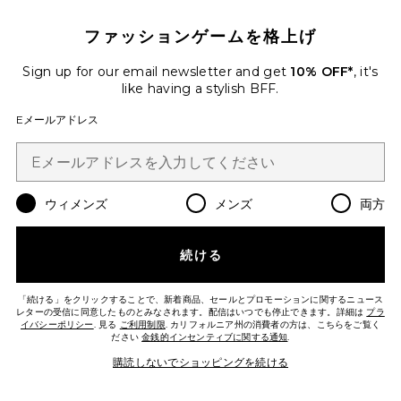
$65
ファッションゲームを格上げ
Favorite ROMA パンツ
Sign up for our email newsletter and get
10% OFF*
, it's
like having a stylish BFF.
Eメールアドレス
ウィメンズ
メンズ
両方
続ける
「続ける」をクリックすることで、新着商品、セールとプロモーションに関するニュース
レターの受信に同意したものとみなされます。配信はいつでも停止できます。詳細は
プラ
イバシーポリシー
. 見る
ご利用制限
. カリフォルニア州の消費者の方は、こちらをご覧く
ださい
金銭的インセンティブに関する通知
.
ROMA パンツ
SNDYS
購読しないでショッピングを続ける
$108