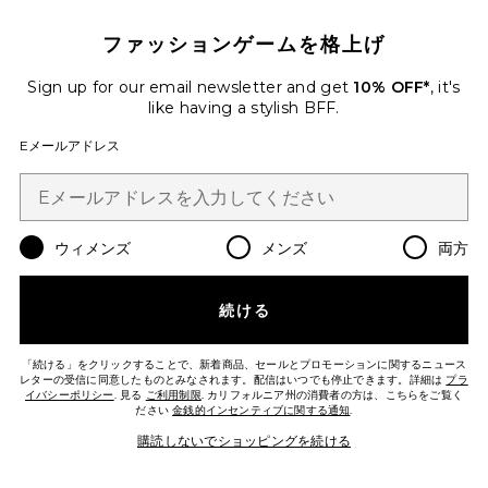
先ほど11点売れました
ファッションゲームを格上げ
SPORT キャップ
Polo Ralph Lauren
Sign up for our email newsletter and get
10% OFF*
, it's
$55
like having a stylish BFF.
Eメールアドレス
Favorite シルクニットタンクミディドレス
ウィメンズ
メンズ
両方
続ける
「続ける」をクリックすることで、新着商品、セールとプロモーションに関するニュース
レターの受信に同意したものとみなされます。配信はいつでも停止できます。詳細は
プラ
イバシーポリシー
. 見る
ご利用制限
. カリフォルニア州の消費者の方は、こちらをご覧く
ださい
金銭的インセンティブに関する通知
.
購読しないでショッピングを続ける