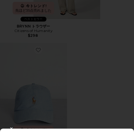
今トレンド!
先ほど35点売れました
ベストセラー
BRYNN トラウザー
Citizens of Humanity
$298
Favorite SPORT キャップ
今トレンド!
CLOSE MODAL