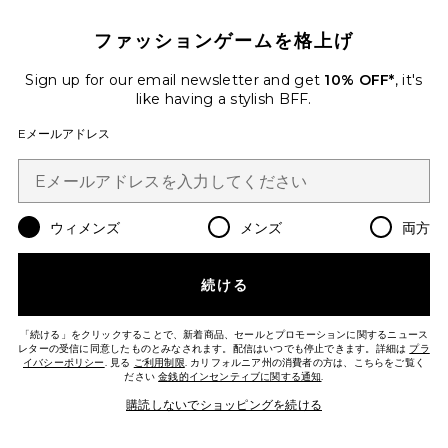
ファッションゲームを格上げ
Sign up for our email newsletter and get
10% OFF*
, it's
like having a stylish BFF.
VERONA マキシスカート
COTTON CITIZEN
Eメールアドレス
$195
PLUS ICON TO SEE MORE OPTIONS 
ウィメンズ
メンズ
両方
Favorite GODET ドレス
続ける
「続ける」をクリックすることで、新着商品、セールとプロモーションに関するニュース
レターの受信に同意したものとみなされます。配信はいつでも停止できます。詳細は
プラ
イバシーポリシー
. 見る
ご利用制限
. カリフォルニア州の消費者の方は、こちらをご覧く
ださい
金銭的インセンティブに関する通知
.
購読しないでショッピングを続ける