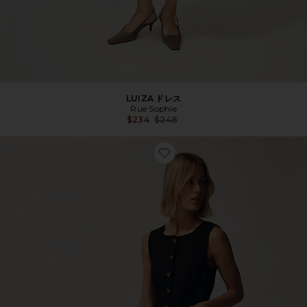
LUIZA ドレス
Rue Sophie
Previous price:
$234
$248