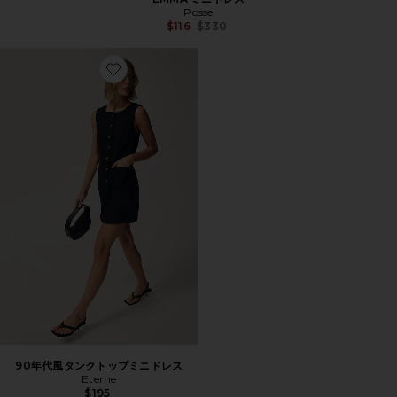
Posse
Previous price:
$116
$330
Favorite 90年代風タンクトップミニドレス
90年代風タンクトップミニドレス
Eterne
$195