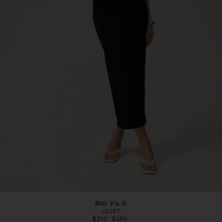
RIO ドレス
LESET
Previous price:
$210
$250