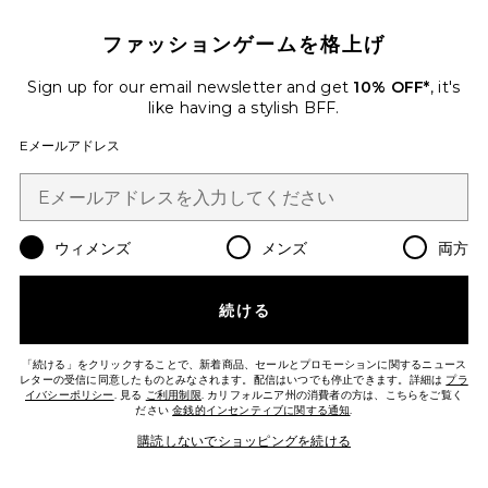
ファッションゲームを格上げ
Sign up for our email newsletter and get
10% OFF*
, it's
like having a stylish BFF.
Eメールアドレス
ウィメンズ
メンズ
両方
VIRA MINI ドレス
I.AM.GIA
続ける
$105
「続ける」をクリックすることで、新着商品、セールとプロモーションに関するニュース
レターの受信に同意したものとみなされます。配信はいつでも停止できます。詳細は
プラ
イバシーポリシー
. 見る
ご利用制限
. カリフォルニア州の消費者の方は、こちらをご覧く
ださい
金銭的インセンティブに関する通知
.
Favorite ダブルレイヤードドレス
購読しないでショッピングを続ける