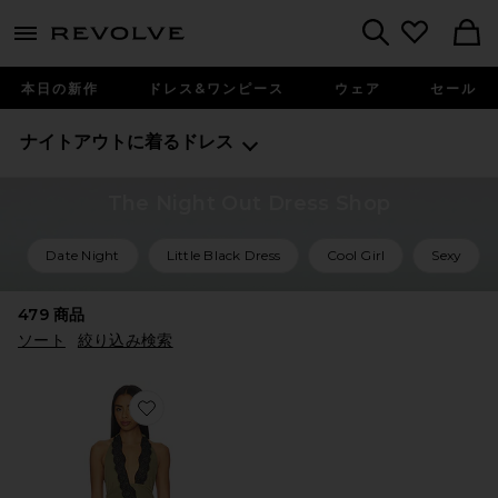
menu - shows more content
Revolve, Apparel & Fashion
Search
本日の新作
ドレス&ワンピース
ウェア
セール
ナイトアウトに着るドレス
The Night Out Dress Shop
Date Night
Little Black Dress
Cool Girl
Sexy
479
商品
ソート
絞り込み検索
Favorite LONI ミニドレス