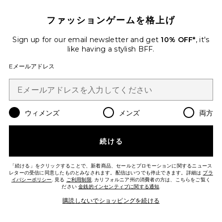
ファッションゲームを格上げ
Sign up for our email newsletter and get
10% OFF*
, it's
like having a stylish BFF.
Eメールアドレス
ベストセラー
ALISIA トップ
MORE TO COME
ウィメンズ
メンズ
両方
$68
PLUS ICON TO SEE MORE OPTIONS F
続ける
Favorite SHARNI ホルタートップ
「続ける」をクリックすることで、新着商品、セールとプロモーションに関するニュース
レターの受信に同意したものとみなされます。配信はいつでも停止できます。詳細は
プラ
イバシーポリシー
. 見る
ご利用制限
. カリフォルニア州の消費者の方は、こちらをご覧く
ださい
金銭的インセンティブに関する通知
.
購読しないでショッピングを続ける