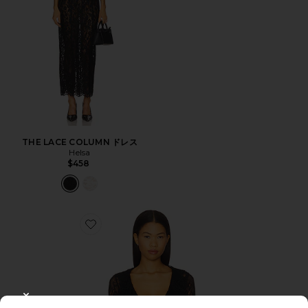
THE LACE COLUMN ドレス
Helsa
$458
Favorite ALISIA トップ
CLOSE MODAL