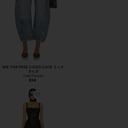
WE THE FREE GOOD LUCK ミッド
ライズ
Free People
$98
Favorite THE LACE COLUMN ドレス