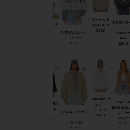
16回販売されま
ジ
した
ュ
エ
コレクション
リ
ジャケット
CIRCE 
ー
JANELLE ジ
BLANKNYC
ット
ャケット
ジ
$138
VISTA ボンバー
Veronic
L'AGENCE
ャ
LIONESS
Beard
$335
ン
$129
$648
プ
ス
ー
ツ
お気に入りSHORELINE ウィンドブ
お気に入りVISTA ジ
お気に入
レ
ザ
ー
ラ
ン
ジ
JEMIMA ブ
ェ
CLASSI
SHORELINE
レザー
リ
DUCHES
ウィンドブレ
AFRM
VISTA ジャケッ
ー
レザー
ーカー
$188
ト
＆
Smyth
LIONESS
LIONESS
パ
$625
$110
ジ
$129