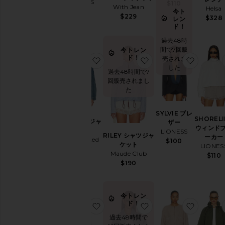
デ
LIONESS
$110
With Jean
Helsa
ニ
今ト
$119
$229
ム
$328
レン
ド！
ド
レ
過去48時
ス
間で7回販
今トレン
&
ド！
売されま
お気に入りHORSEY ジャケット
お気に入
お気に入
ワ
した
過去48時間で7
ン
回販売されまし
ピ
た
ー
ス
SYLVIE ブレ
ホ
SHORELI
HORSEY ジャ
ザー
ー
ウィンド
ケット
LIONESS
ム
RILEY シャツジャ
ーカー
Understated
$100
ジ
ケット
LIONES
Leather
ャ
Maude Club
$110
$292
ケ
$190
ッ
ト
&
今トレン
コ
ド！
お気に入りJANELLE ジャケット
お気に入りVISTA ボ
お気に
ー
ト
過去48時間で