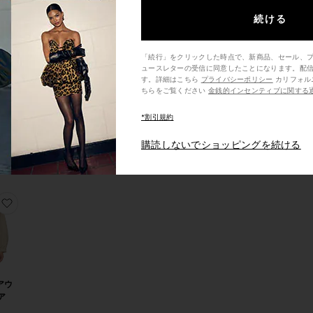
続ける
「続行」をクリックした時点で、新商品、セール、
N
ュースレターの受信に同意したことになります。配
N
す。詳細はこちら
プライバシーポリシー
カリフォルニア州の消費者の方は、こ
ちらをご覧ください
金銭的インセンティブに関する
 ナイ
ケッ
*割引規約
9
購読しないでショッピングを続ける
ウーブンジャケット
りCELIA ジャケット
お気に入りDEEDEE アウターウェア
 アウ
ア