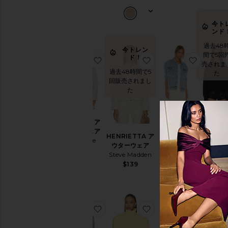
ャ
マ
今ト
ラ
ンド
ウ
ン
過去48
今トレン
ジ
間で5回
ド！
お気に入りCOOPER アウターウェア
お気に入りHENRIET
お気に入
ウ
売されま
過去48時間で5
ェ
た
回販売されまし
ア
た
パ
ン
ツ
RORY ジャ
JAY スタ
COOPER ア
ケット
オ
付きセー
ウターウェア
ANINE
ー
HENRIETTA ア
ジャケッ
ASTR the
BING
ル
ウターウェア
Central P
Label
$350
イ
Steve Madden
West
$168
ン
$139
$194
ワ
ン
シ
ュ
お気に入りTRUCKER デニムジャケ
お気に入りSCARLET
お気に入
ー
ズ