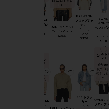
回販売されまし
ア
た
ク
セ
新作
サ
BRENTON
LONG
リ
ESSENTIAL
クロップジャ
NIGHT
ー
ウィンドブレ
ケット
MARI ジャケット
MAXI ダ
ーカー
Ronny
ア
Camila Coelho
ー
LIONESS
Kobo
ク
$288
LIONES
$110
$398
テ
$110
ィ
ブ
ウ
今ト
ェ
ンド
今トレ
ア
ンド！
過去48
バ
間で5回
過去48時間
ッ
お気に入りWORKWEAR ジャケット
お気に入りFRED ジ
お気に入
売されま
で12回販売
グ
た
されました
ビ
ュ
ー
テ
90S トラッ
ィ
OVERSIZ
WORKWEAR
カー
ー
クロップ
ジャケット
LEVI'S
FRED ジャケット
レンチ