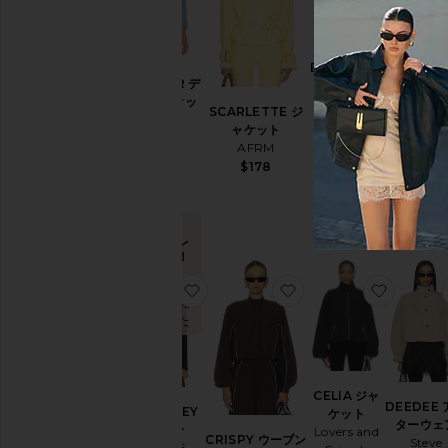
シ
ョ
ー
ト
BEREN ジャ
パ
MACI
TRUCKER デ
ケット
ン
WOVE
ニムジャケッ
Tiger Mist
SCARLETTE ジ
ツ
NYLO
ト
$129
ャケット
JACKET
ス
LEVI'S
AFRM
ロンジャ
カ
$110
$178
ト
ー
Splits5
ト
$198
セ
ー
今トレ
タ
ンド！
ー
過去48時間
お気に入りKOURTNEY ブレザー
お気に入りCRISPY 
お気に入
&
で13回販売
ニ
されました
ッ
ト
ス
イ
CELIA ジャ
ム
DEEDEE
KOURTNEY
ケット
ウ
ターウェ
ブレザー
Lovers and
ェ
CRISPY ウーブン
Steve
ALL THE