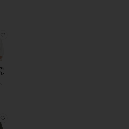
りSYLVIE ブレザー
りRILEY シャツジャケット
お気に入りSHORELINE ウィンドブレーカー
NE
ブレ
S
ンバー
入りジャケット
お気に入りCIRCE ジャケット