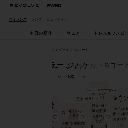
ウィメンズ
メンズ
ビューティー
本日の新作
ウェア
ドレス&ワンピ
ウィメンズ
全ベストセラー
ジャケット&コート
全ベストセラー
ジャケット&コー
デザイナー
サイズ
—
—
0
0
FILTER
SELECTE
FILTER
SELECTE
カ
カラー
価格
—
—
テ
0
0
FILTER
SELECTE
FILTER
SELECTE
ゴ
リ
今ト
ソート
54
商品
ー
レン
今ト
ド！
見る
ンド
大人気
す
過去48時
商品！
べ
過去48
間で5回販
今トレン
て
間で31回
ド！
過去48時間
売されま
お気に入りESSENTIAL ウィンドブ
お気に入りMARI ジ
お気に入
見
売されま
で45回販売
した
過去48時間で9
る
た
されました