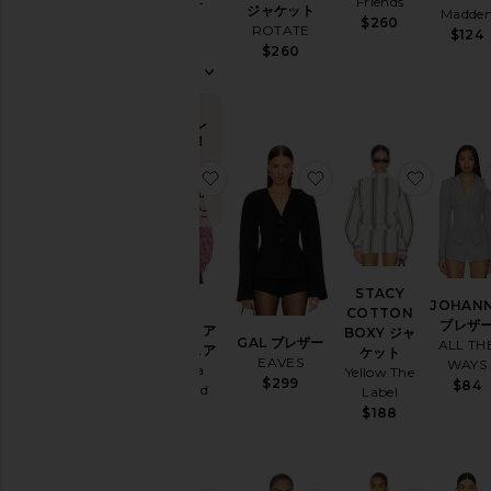
Friends
ア
ジャケット
Madde
WAYS
$260
&
ROTATE
$124
$88
カ
$260
バ
ー
ア
今トレ
ッ
ンド！
プ
過去48時間
T
お気に入りCOMO BOMBER アウ
お気に入りGAL ブレ
お気に入り
で5回販売
シ
されました
ャ
ツ
ト
ッ
STACY
プ
JOHAN
COMO
COTTON
ス
ブレザ
BOMBER ア
BOXY ジャ
GAL ブレザー
ALL TH
ウターウェア
ケット
EAVES
WAYS
Amanda
Yellow The
$299
$84
Uprichard
Label
$246
$188