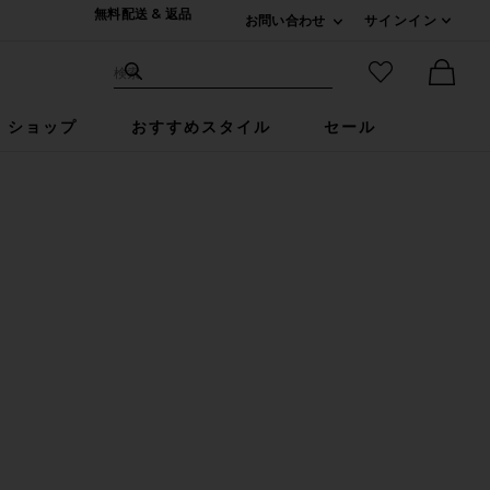
無料配送 & 返品
お問い合わせ
サインイン
Expand For ご連絡
サイト検索
お気に入りア
検索
Ther
ショップ
おすすめスタイル
セール