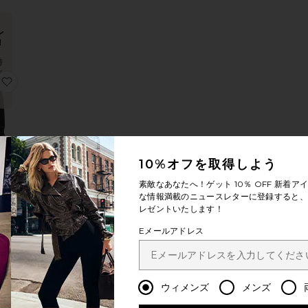
レ
！
時
販
TA アウターウェア
りRORY ジャケット
お気に入りJAY スタッズ付きセータージャケット
し
ッズ
10%オフを取得しよう
ター
素敵なあなたへ！ゲット
10％ OFF
新着アイ
ト
な情報満載のニュースレターに登録すると、1
ark
レゼントいたします！
Eメールアドレス
ット
TE ジャケット
りBEREN ジャケット
お気に入りMACI WOVEN NYLON JACKET ナイロンジャケット
ウィメンズ
メンズ