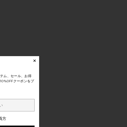
テム、セール、お得
0%0FFクーポンをプ
両方