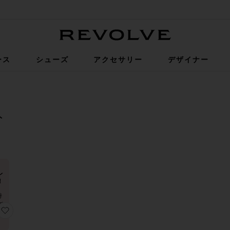
Revolve
ース
シューズ
アクセサリー
デザイナー
ト
D
D
D
D
レ
！
時
販
レーカー
ャケット
りBRENTON クロップジャケット
お気に入りLONG NIGHTS MAXI ダスター
し