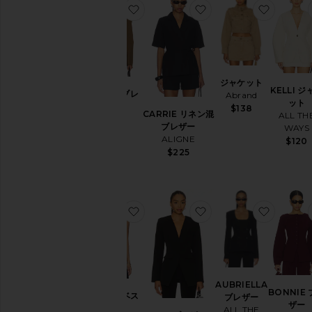
お気に入りNAAMA ブレザー
お気に入りCARRIE 
お気に
ジャケット
KELLI ジ
NAAMA ブレ
Abrand
ット
ザー
$138
CARRIE リネン混
ALL TH
EAVES
ブレザー
WAYS
$299
ALIGNE
$120
$225
お気に入りRUMMY ベスト
お気に入りISLA ブレ
お気に入
AUBRIELLA
BONNIE
RUMMY ベス
ブレザー
ザー
ト
ALL THE