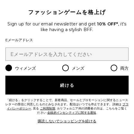
ファッションゲームを格上げ
Sign up for our email newsletter and get
10% OFF*
, it's
like having a stylish BFF.
FRANKIE サンダル
superdown
Eメールアドレス
$88
Favorite LILI サンダル
ウィメンズ
メンズ
両方
続ける
「続ける」をクリックすることで、新着商品、セールとプロモーションに関するニュース
レターの受信に同意したものとみなされます。配信はいつでも停止できます。詳細は
プラ
イバシーポリシー
. 見る
ご利用制限
. カリフォルニア州の消費者の方は、こちらをご覧く
ださい
金銭的インセンティブに関する通知
.
購読しないでショッピングを続ける
今トレンド!