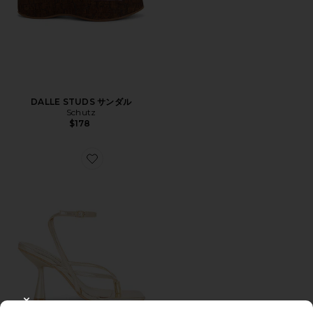
DALLE STUDS サンダル
Schutz
$178
Favorite FRANKIE サンダル
CLOSE MODAL