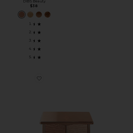
DIBS Beauty
$38
Favorite FILMSTAR BRONZE & GLOW コントゥアデュ