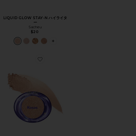
LIQUID GLOW STAY-N ハイライタ
ー
Sacheu
$20
PLUS ICON TO SEE MORE OPTIONS 
Favorite SHINY OBJECTS WET GLISTEN HIGHLIG