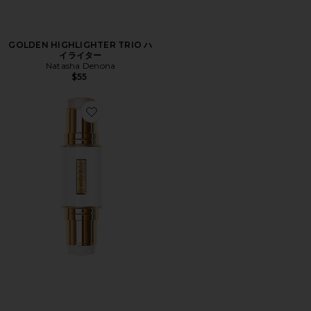
GOLDEN HIGHLIGHTER TRIO ハ
イライター
Natasha Denona
$55
Favorite SKIN FETISH ハイライター