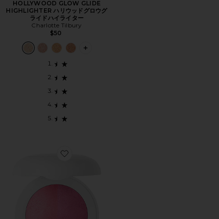
HOLLYWOOD GLOW GLIDE
HIGHLIGHTER ハリウッドグロウグ
ライドハイライター
Charlotte Tilbury
$50
PLUS ICON TO SEE MORE OPTION
Favorite THE DUET: BAKED BLUSH DUO ザデ