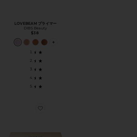
LOVEBEAM プライマー
DIBS Beauty
$38
PLUS ICON TO SEE MORE OPTIONS 
Favorite MULTI-USE CREAM BLUSH, BRONZE 