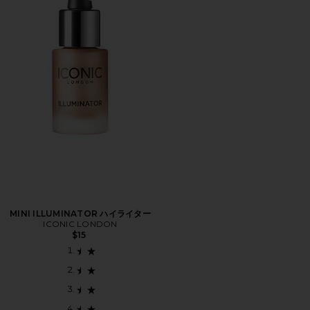
MINI ILLUMINATOR ハイライター
ICONIC LONDON
$15