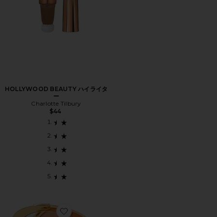
HOLLYWOOD BEAUTY ハイライタ
ー
Charlotte Tilbury
$44
Favorite GLOW WARDROBE HIGHLIGHTING EYE