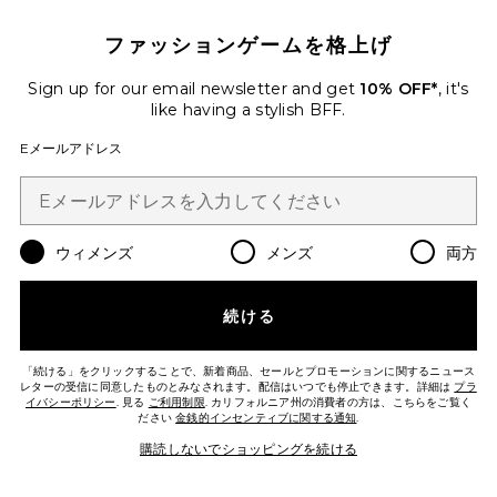
ファッションゲームを格上げ
Favorite LIGHTSHIFT CREAM HIGHLIGHTER クリ
Sign up for our email newsletter and get
10% OFF*
, it's
like having a stylish BFF.
Eメールアドレス
ウィメンズ
メンズ
両方
続ける
「続ける」をクリックすることで、新着商品、セールとプロモーションに関するニュース
レターの受信に同意したものとみなされます。配信はいつでも停止できます。詳細は
プラ
イバシーポリシー
. 見る
ご利用制限
. カリフォルニア州の消費者の方は、こちらをご覧く
ださい
金銭的インセンティブに関する通知
.
LIGHTSHIFT CREAM
HIGHLIGHTER クリームハイライタ
購読しないでショッピングを続ける
ー
ILIA