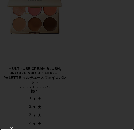
MULTI-USE CREAM BLUSH,
BRONZE AND HIGHLIGHT
PALETTE マルチユースフェイスパレ
ット
ICONIC LONDON
$54
CLOSE MODAL