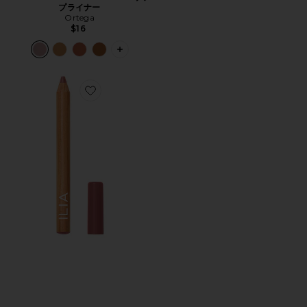
プライナー
Ortega
$16
PLUS ICON TO SEE MORE OPTIONS 
Favorite LIP SKETCH HYDRATING CRAYON リップラ