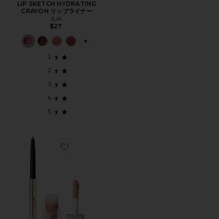
LIP SKETCH HYDRATING
CRAYON リップライナー
ILIA
$27
PLUS ICON TO SEE MORE OPTIONS 
Favorite CAFE PARISIENNE LIP KIT リップキット