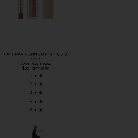
CAFE PARISIENNE LIP KIT リップ
キット
Jouer Cosmetics
$35
($47 価格)
Favorite DRAMATIQUE MEGA LIP PENCIL リップペ