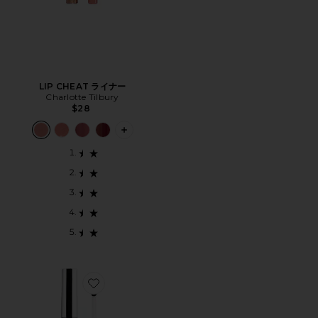
LIP CHEAT ライナー
Charlotte Tilbury
$28
PLUS ICON TO SEE MORE OPTIONS 
Favorite SACHEU LIP LINER STAY-N リップライナー