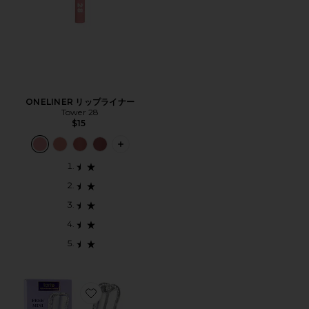
ONELINER リップライナー
Tower 28
$15
PLUS ICON TO SEE MORE OPTIONS
Favorite PLATINUM STATUS LASH & LINER B