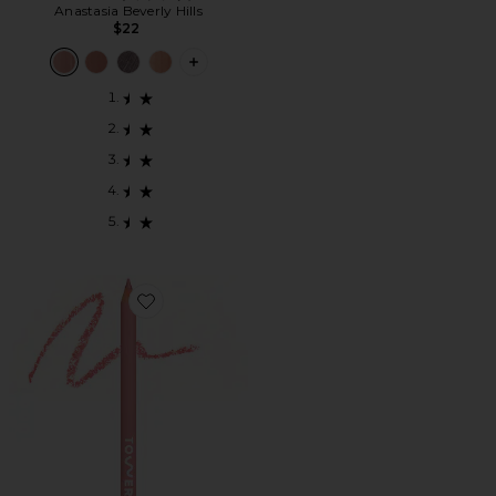
Anastasia Beverly Hills
$22
PLUS ICON TO SEE MORE OPTIONS 
Favorite ONELINER リップライナー