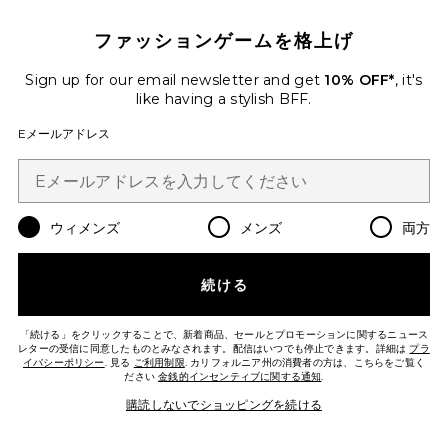
ファッションゲームを格上げ
Sign up for our email newsletter and get
10% OFF*
, it's
like having a stylish BFF.
Eメールアドレス
LEGENDARY LONGWEAR LIP
LINER リップライナー
PAT McGRATH LABS
ウィメンズ
メンズ
両方
$29
PLUS ICON TO SEE MORE OPTIONS 
続ける
「続ける」をクリックすることで、新着商品、セールとプロモーションに関するニュース
Favorite INTENSE MATTE リップペンシル
レターの受信に同意したものとみなされます。配信はいつでも停止できます。詳細は
プラ
イバシーポリシー
. 見る
ご利用制限
. カリフォルニア州の消費者の方は、こちらをご覧く
ださい
金銭的インセンティブに関する通知
.
購読しないでショッピングを続ける