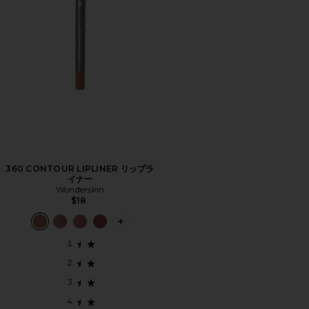
360 CONTOUR LIPLINER リップラ
イナー
Wonderskin
$18
PLUS ICON TO SEE MORE OPTIONS 