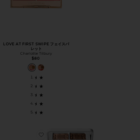
LOVE AT FIRST SWIPE フェイスパ
レット
Charlotte Tilbury
$80
Favorite REDIMENSION DAILY GLOW PALETTE 