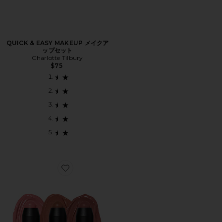
QUICK & EASY MAKEUP メイクア
ップセット
Charlotte Tilbury
$75
Favorite SUNKISSED BLUSH & BRONZE KIT チー