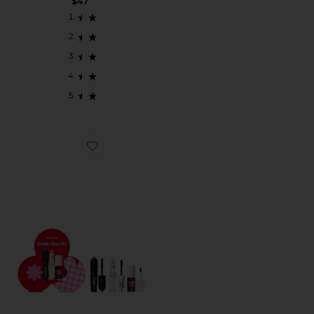
$47
Favorite GOTTA HAVE ITS セット