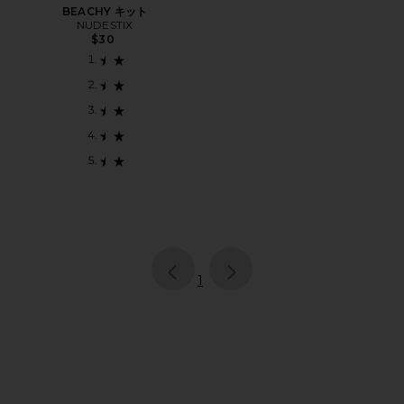
BEACHY キット
NUDESTIX
$30
page
of 1, currently selected
1