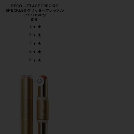
DECOLLETAGE FRECKLE
SPECKLES グリッターフレックル
Fazit Beauty
$16
Favorite BLUSH & BRONZE HYDRO-BLUR C