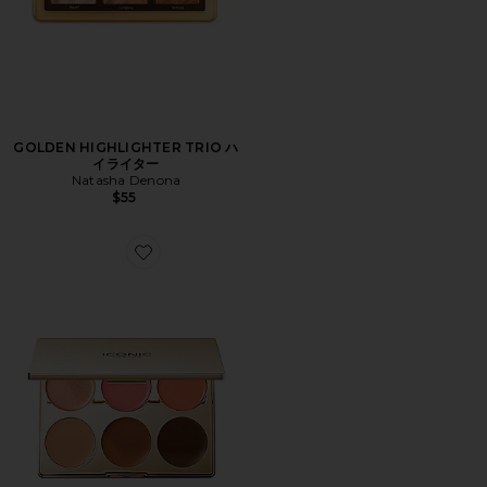
GOLDEN HIGHLIGHTER TRIO ハ
イライター
Natasha Denona
$55
Favorite MULTI-USE CREAM BLUSH, BRONZE 