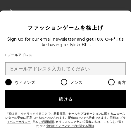
FOOTER
CLOSE MODAL
10%オフを取得しよう
ファッションゲームを格上げ
メールを送信することにより、当社のニュースレターに登録。いつで
も配信停止できます。
プライバシーポリシー
Sign up for our email newsletter and get
10% OFF*
, it's
Email Address
like having a stylish BFF.
Eメールアドレス
Sign Up
ウィメンズ
メンズ
両方
ja
USD
Change Country Regions Preferences
続ける
改善にご協力ください！
本日のお買い物に関する簡単なアンケートを実施しております
Let's Go!
「続ける」をクリックすることで、新着商品、セールとプロモーションに関するニュース
レターの受信に同意したものとみなされます。配信はいつでも停止できます。詳細は
プラ
イバシーポリシー
. 見る
ご利用制限
. カリフォルニア州の消費者の方は、こちらをご覧く
ださい
金銭的インセンティブに関する通知
.
カスタマーサービス