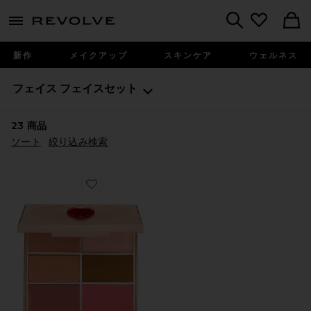
menu - shows more content
Revolve, Apparel & Fashion
Search
新作
メイクアップ
スキンケア
ウェルネス
フェイス
フェイスセット
23
商品
ソート
絞り込み検索
Favorite LOVE AT FIRST SWIPE フェイスパレット