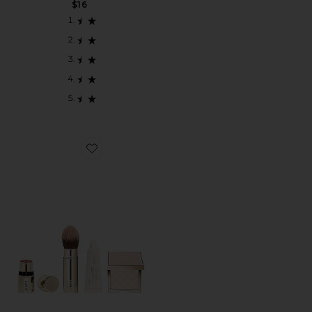
$16
Favorite LES MUST-HAVES キット