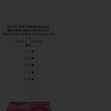
MULTI-USE CREAM BLUSH,
BRONZE AND HIGHLIGHT
PALETTE マルチユースフェイスパレ
ット
ICONIC LONDON
$54
Favorite CHEEKY LOVE LETTER LIMITED EDITIO