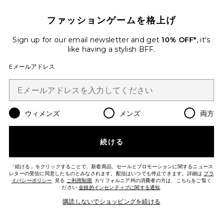
ファッションゲームを格上げ
ベストセラー
Sign up for our email newsletter and get
10% OFF*
, it's
M WAVER Mウェーバー
like having a stylish BFF.
Mermade Hair
$179
Eメールアドレス
ウィメンズ
メンズ
両方
続ける
Favorite BRUSH CLEANER ACCESSORY ヘアブラシ
「続ける」をクリックすることで、新着商品、セールとプロモーションに関するニュース
レターの受信に同意したものとみなされます。配信はいつでも停止できます。詳細は
プラ
イバシーポリシー
. 見る
ご利用制限
. カリフォルニア州の消費者の方は、こちらをご覧く
ださい
金銭的インセンティブに関する通知
.
購読しないでショッピングを続ける