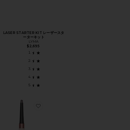
LASER STARTER KIT レーザースタ
ーターキット
LYMA
$2,695
Favorite AIRWRAP I.D. MULTI-STYLER & DRYER