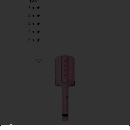
$28
Favorite M WAVER Mウェーバー
CLOSE MODAL