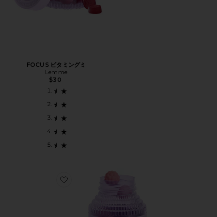
FOCUS ビタミングミ
Lemme
$30
Favorite CREATINE BODY TONING GUMMIES サプ