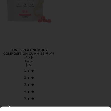
TONE CREATINE BODY
COMPOSITION GUMMIES サプリ
メント
Arrae
$55
CLOSE MODAL