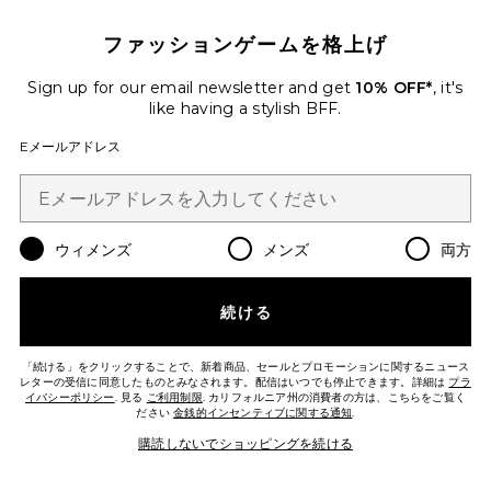
Favorite MARINE COLLAGEN SUPERPOWDER コラ
ファッションゲームを格上げ
Sign up for our email newsletter and get
10% OFF*
, it's
like having a stylish BFF.
Eメールアドレス
ウィメンズ
メンズ
両方
続ける
ベストセラー
「続ける」をクリックすることで、新着商品、セールとプロモーションに関するニュース
MARINE COLLAGEN
レターの受信に同意したものとみなされます。配信はいつでも停止できます。詳細は
プラ
SUPERPOWDER コラーゲン
イバシーポリシー
. 見る
ご利用制限
. カリフォルニア州の消費者の方は、こちらをご覧く
Par Olive
ださい
金銭的インセンティブに関する通知
.
$89
購読しないでショッピングを続ける