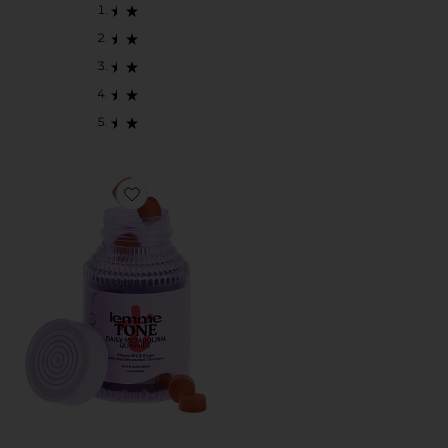
Favorite TONE METABOLISM GUMMIES サプリメント