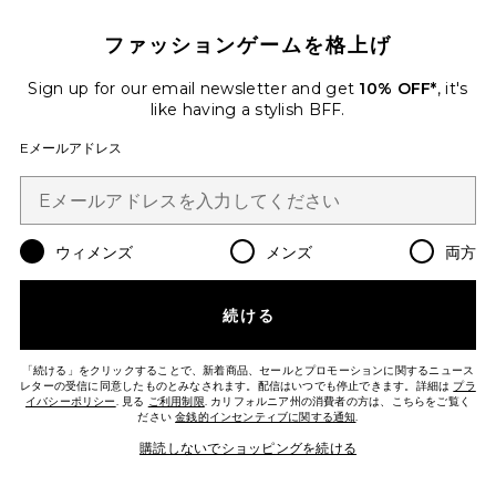
ファッションゲームを格上げ
Sign up for our email newsletter and get
10% OFF*
, it's
Purchased Dec 1969
like having a stylish BFF.
Eメールアドレス
GROW HAIR GROWTH SOFT
CHEWS サプリメント
Lemme
ウィメンズ
メンズ
両方
$40
続ける
「続ける」をクリックすることで、新着商品、セールとプロモーションに関するニュース
レターの受信に同意したものとみなされます。配信はいつでも停止できます。詳細は
プラ
イバシーポリシー
. 見る
ご利用制限
. カリフォルニア州の消費者の方は、こちらをご覧く
ださい
金銭的インセンティブに関する通知
.
購読しないでショッピングを続ける