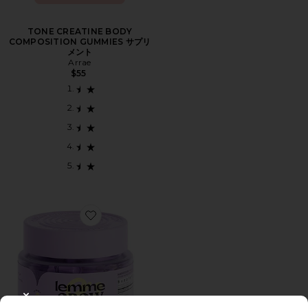
TONE CREATINE BODY
COMPOSITION GUMMIES サプリ
メント
Arrae
$55
Favorite GROW HAIR GROWTH SOFT CHEWS サプ
CLOSE MODAL