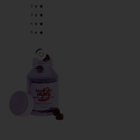
Favorite BURN グミ