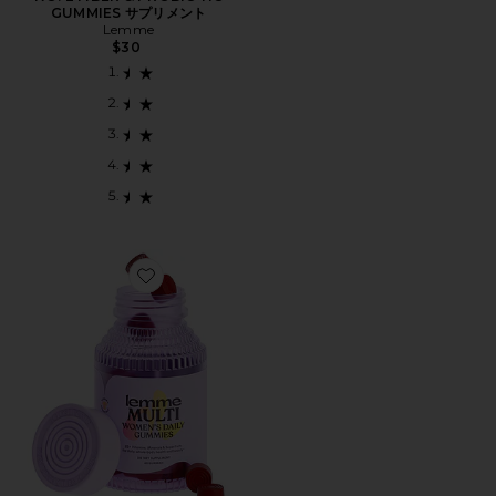
GUMMIES サプリメント
Lemme
$30
Favorite MULTI WOMEN'S DAILY GUMMIES サプリメ