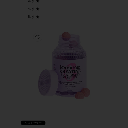
Favorite CREATINE BODY TONING GUMMIES サプ
ベストセラー