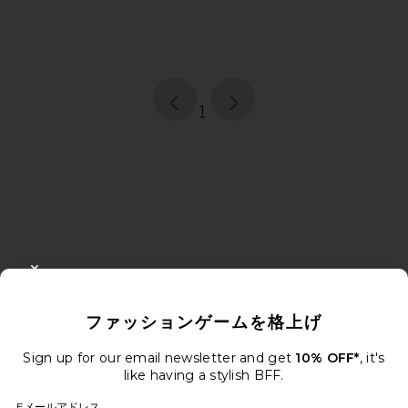
page
of 1, currently selected
1
FOOTER
CLOSE MODAL
10%オフを取得しよう
ファッションゲームを格上げ
メールを送信することにより、当社のニュースレターに登録。いつで
も配信停止できます。
プライバシーポリシー
Sign up for our email newsletter and get
10% OFF*
, it's
Email Address
like having a stylish BFF.
Eメールアドレス