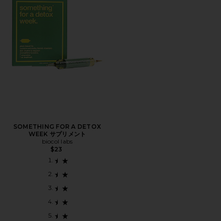
SOMETHING FOR A DETOX
WEEK サプリメント
biocol labs
$23