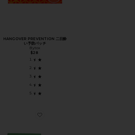
HANGOVER PREVENTION 二日酔
い予防パッチ
Bytox
$28
Favorite SOMETHING FOR A DETOX WEEK サプリメ