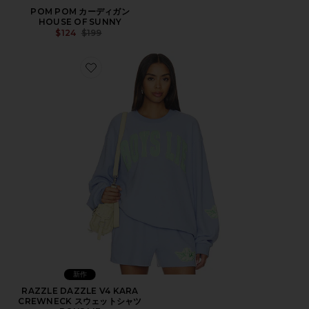
POM POM カーディガン
HOUSE OF SUNNY
Previous price:
$124
$199
Favorite RAZZLE DAZZLE V4 KARA CREWNECK
新作
RAZZLE DAZZLE V4 KARA
CREWNECK スウェットシャツ