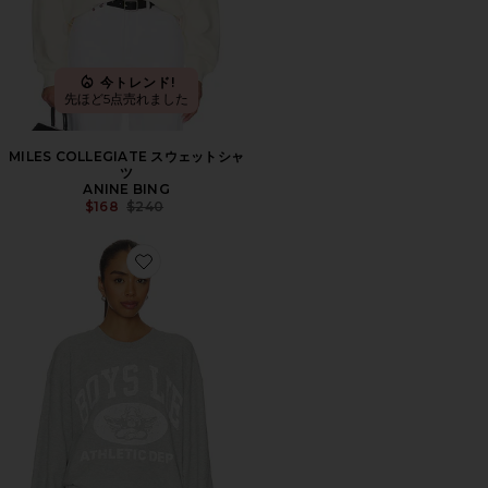
今トレンド!
先ほど5点売れました
MILES COLLEGIATE スウェットシャ
ツ
ANINE BING
Previous price:
$168
$240
Favorite LIE ATHLETIC DEPT V3 クルーネックスウェ