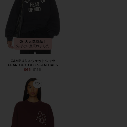
大人気商品！
先ほど51点売れました
CAMPUS スウェットシャツ
FEAR OF GOD ESSENTIALS
Previous price:
$66
$156
Favorite MILES LETTERMAN オーバーサイズスウェッ