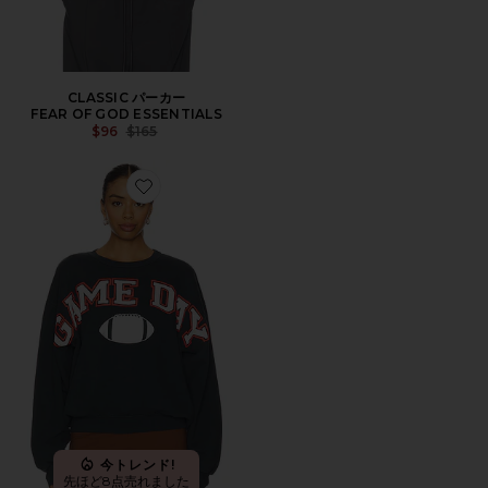
CLASSIC パーカー
FEAR OF GOD ESSENTIALS
Previous price:
$96
$165
Favorite GAME スウェットシャツ
今トレンド!
先ほど8点売れました