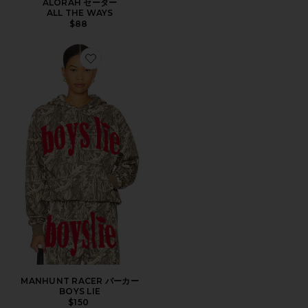
ALORAH セーター
ALL THE WAYS
$88
Favorite MANHUNT RACER パーカー
MANHUNT RACER パーカー
BOYS LIE
$150