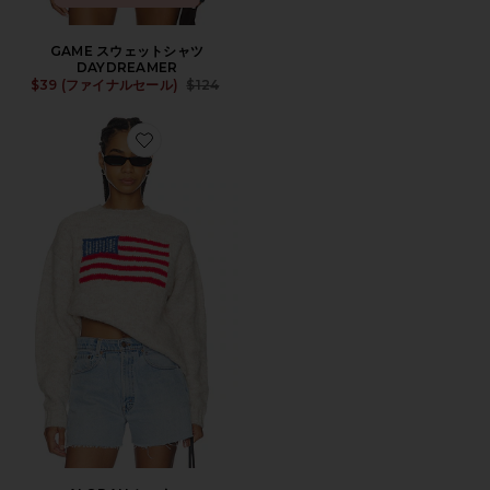
GAME スウェットシャツ
DAYDREAMER
Previous price:
$39 (ファイナルセール)
$124
Favorite ALORAH セーター