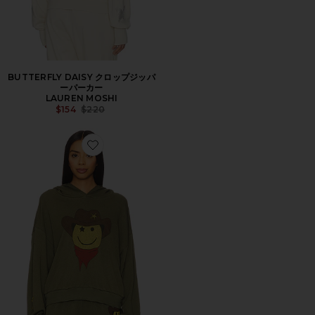
BUTTERFLY DAISY クロップジッパ
ーパーカー
LAUREN MOSHI
Previous price:
$154
$220
Favorite COWBOY パーカー