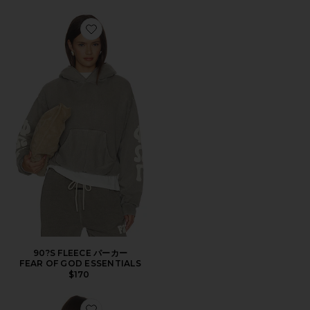
Favorite 90?S FLEECE パーカー
90?S FLEECE パーカー
FEAR OF GOD ESSENTIALS
$170