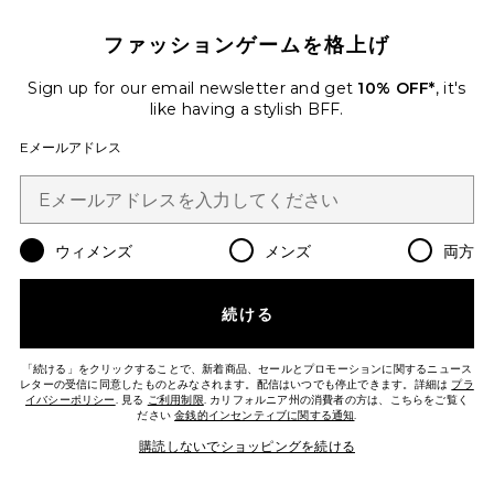
ファッションゲームを格上げ
BLACK HORSE パーカー
LAUREN MOSHI
$198
Sign up for our email newsletter and get
10% OFF*
, it's
like having a stylish BFF.
Favorite SETTLE セーター
Eメールアドレス
ウィメンズ
メンズ
両方
続ける
「続ける」をクリックすることで、新着商品、セールとプロモーションに関するニュース
レターの受信に同意したものとみなされます。配信はいつでも停止できます。詳細は
プラ
イバシーポリシー
. 見る
ご利用制限
. カリフォルニア州の消費者の方は、こちらをご覧く
ださい
金銭的インセンティブに関する通知
.
購読しないでショッピングを続ける
SETTLE セーター