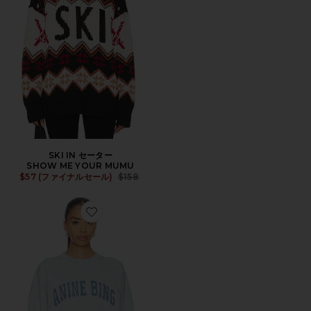
SKI IN セーター
SHOW ME YOUR MUMU
Previous price:
$57 (ファイナルセール)
$158
Favorite MILES スウェットシャツANINE BING