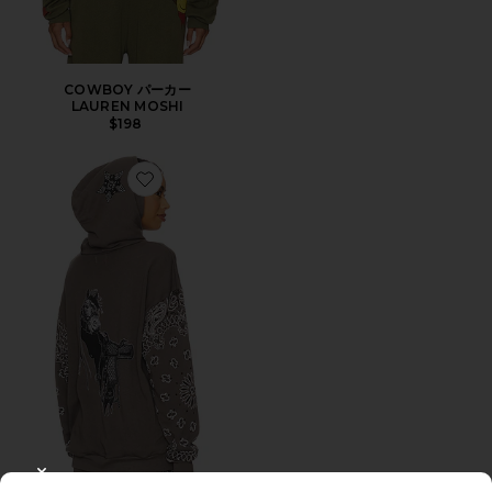
COWBOY パーカー
LAUREN MOSHI
$198
Favorite BLACK HORSE パーカー
CLOSE MODAL