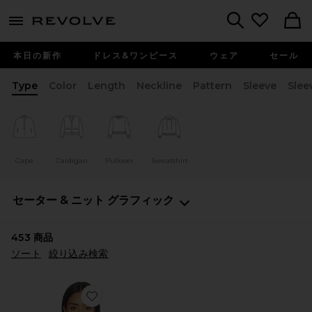
menu - shows more content
Revolve, Apparel & Fashion
Search
本日の新作
ドレス&ワンピース
ウェア
セール
Type
Color
Length
Neckline
Pattern
Sleeve
Slee
Cape
Cardigan
Pullover
Sweatshirt
セーター & ニット
グラフィック
453
商品
ソート
絞り込み検索
Favorite CAMPUS パーカー