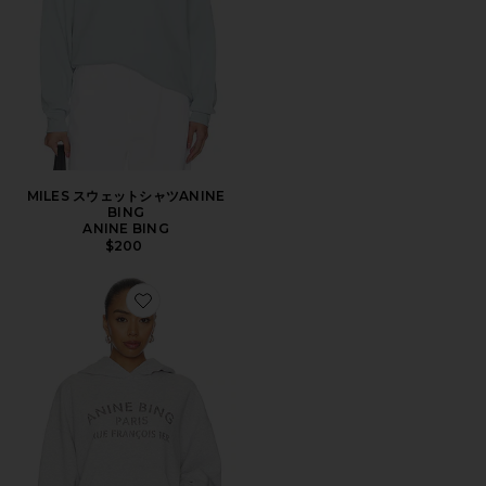
MILES スウェットシャツANINE
BING
ANINE BING
$200
Favorite Harvey Sweatshirt Paris Stencil