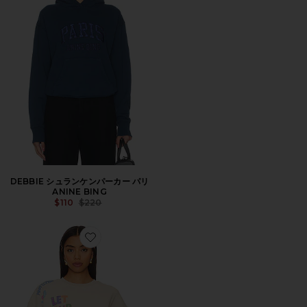
DEBBIE シュランケンパーカー パリ
ANINE BING
Previous price:
$110
$220
Favorite ANGELS ALL AROUND YOU クルーネック