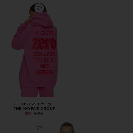
Favorite IT COSTS $0 パーカー
IT COSTS $0 パーカー
THE MAYFAIR GROUP
Previous price:
$54
$108
Favorite BOY MOM スウェットシャツ