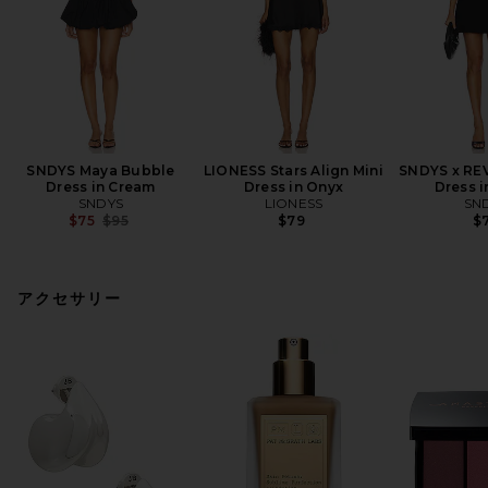
SNDYS Maya Bubble
LIONESS Stars Align Mini
SNDYS x REV
Dress in Cream
Dress in Onyx
Dress i
SNDYS
LIONESS
SN
Previous price:
$75
$95
$79
$7
アクセサリー