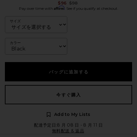
Previous price:
$96
$98
Affirm
Pay over time with
. See if you qualify at checkout.
サイズ
カラー
バッグに追加する
今すぐ購入
Add to My Lists
配達予定日:8 月 08 日 - 8 月 11 日
無料配送 & 返品