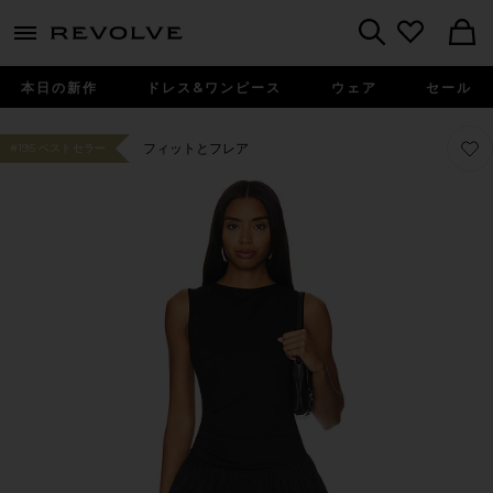
menu - shows more content
Revolve, Apparel & Fashion
Search
本日の新作
ドレス&ワンピース
ウェア
セール
お気
お気
フィットとフレア
#195 ベストセラー