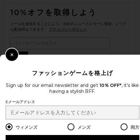
FOOTER
10%オフを取得しよう
メールを送信することにより、当社のニュースレターに登録。いつで
も配信停止できます。
プライバシーポリシー
Email Address
Sign Up
Close Modal
ファッションゲームを格上げ
Sign up for our email newsletter and get
10% OFF*
, it's like
ja
USD
Change Country Regions Preferences
having a stylish BFF.
Eメールアドレス
改善にご協力ください！
本日のお買い物に関する簡単なアンケートを実施しております
Let's Go!
ウィメンズ
メンズ
両方
カスタマーサービス