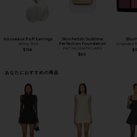
Nouveaux Puff Earrings
Skin Fetish: Sublime
Blush
Jenny Bird
Perfection Foundation
Anastasia B
PAT McGRATH LABS
$158
$
$69
あなたにおすすめの商品