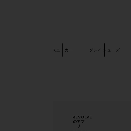
On
Asics
$160
$94
$110
キーワード検索
Salomon
スニーカー
グレイ シューズ
ニュ
アン
REVOLVE
ース
ケー
のアプ
レタ
トに
リ
Asics Gel-1130 in Sepia Brown &
Salomon XT-4 OG in L
ー登
ご協