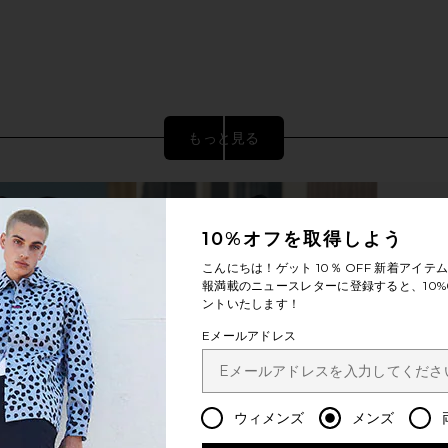
Previous price:
もっと見る
10%オフを取得しよう
こんにちは！ゲット
10％ OFF
新着アイテム
報満載のニュースレターに登録すると、10%
ントいたします！
Eメールアドレス
afari & Black
Asics Gel-Kayano 14 in Black & Pure
Salomon XT-
Silver
ウィメンズ
メンズ
Asics