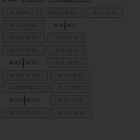
M 4 / W 5
M 4.5 / W 5.5
M 5 / W 6
Size:
Size:
Size:
M 5.5 / W 6.5
M 6 / W 7
Size:
Size:
のスライド
M 6.5 / W 7.5
M 7 / W 8
Size:
Size:
M 7.5 / W 8.5
M 8 / W 9
Size:
Size:
M 8.5 / W 9.5
M 9 / W 10
Size:
Size:
M 9.5 / W 10.5
M 10 / W 11
Size:
Size:
M 10.5 / W 11.5
M 11 / W 12
Size:
Size:
M 11.5 / W 12.5
M 12 / W 13
Size:
Size:
M 12.5 / W 13.5
M 13 / W 14
Size:
Size:
iew 2 of 6 XT-6 スニーカー in Ghost Gray & Gray
view