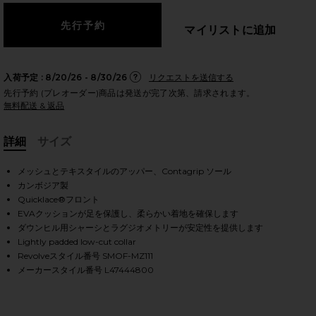
マイリストに追加
HARE XT-6 IN GHOST GRAY & GRAY FLANNEL ON FA
HARE XT-6 IN GHOST GRAY & GRAY FLANNEL ON TWI
HARE XT-6 IN GHOST GRAY & GRAY FLANNEL ON PIN
入荷予定 :
8/20/26 - 8/30/26
リクエストを送信する
先行予約 (プレオーダー)商品は発送が完了次第、請求されます。
無料配送 & 返品
詳細
サイズ
, Cu
メッシュとテキスタイルのアッパー、Contagrip ソール
カンボジア製
Quicklace®フロント
EVAクッションが足を保護し、柔らかい着地を確保します
ダウンヒル用シャーシとラグジオメトリーが安定性を提供します
Lightly padded low-cut collar
Revolveスタイル番号 SMOF-MZ111
メーカースタイル番号 L47444800