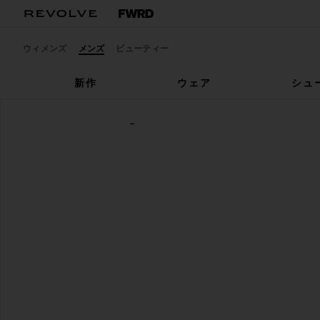
ウィメンズ
メンズ
ビューティー
新作
ウェア
シュ
Salomon
XT-6 スニーカー
お気に入りSalomon XT-6 in Ghost Gray & Gray Flanne