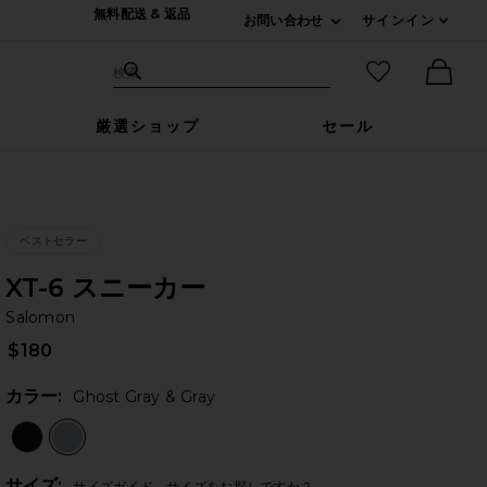
無料配送 & 返品
お問い合わせ
サインイン
Expand For ご連絡
サイト検索
お気に入りア
検索
Ther
厳選ショップ
セール
ベストセラー
XT-6 スニーカー
Sa
bran
Salomon
$180
カラー:
Ghost Gray & Gray
Plea
サイズ:
サイズガイド
サイズをお探しですか？