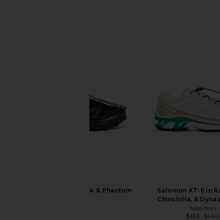
Salomon XT-6 in Black & Phantom
Salomon XT-6 in R
Salomon
Chinchilla, & Dyna
$180
Salomon
$153
$180