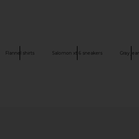
Asics
$128
$160
Previous price:
Previous price:
Flannel shirts
Salomon xt 6 sneakers
Gray jea
ava Falls,
Salomon XA Pro 3D in Black &
Asics Gel-Ka