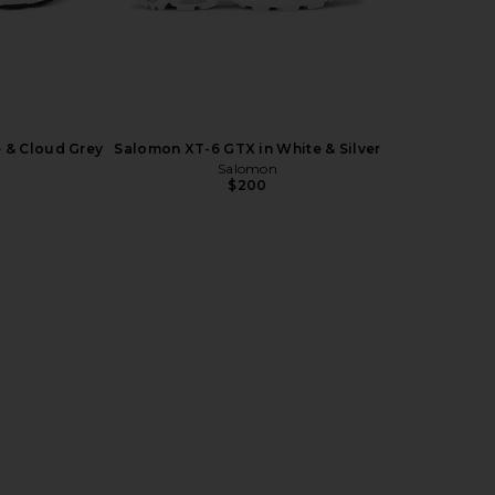
$130
e & Cloud Grey
Salomon XT-6 GTX in White & Silver
Salomon
$200
 Dried Leaf
Asics Gel-Kayano 14 in Cream &
On Cloud
ilver
Blue Coast