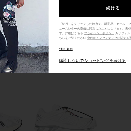
$150
続ける
「続行」をクリックした時点で、新商品、セール、
ュースレターの受信に同意したことになります。配
す。詳細はこちら
プライバシーポリシー
カリフォルニア州の消費者の方は、こ
ちらをご覧ください
金銭的インセンティブに関する
*割引規約
購読しないでショッピングを続ける
 in Black,
Asics Gel-NYC in Graphite Grey &
Asics Gel
anilla Ice
Black
Asics