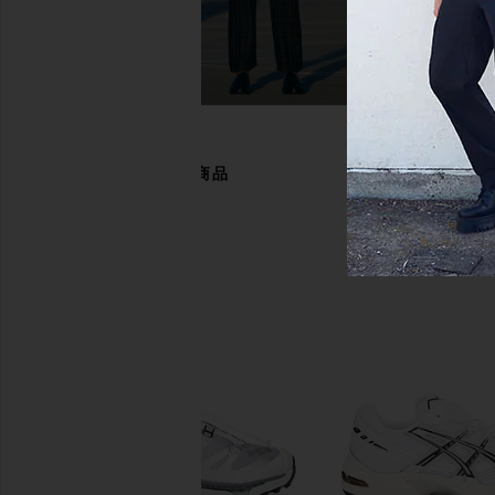
$130
あなたにおすすめの商品
Salomon XT-4 OG Sneaker in Black,
Salomon XT-Whisper
Ebony, & Silver Metal
Footwear Silver, & V
Salomon
Salomon