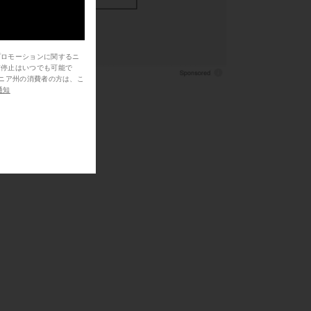
$100
$162
$190
Previous price:
プロモーションに関するニ
信停止はいつでも可能で
通知
-Kayano 14 in White &
Asics Gel-Nimbus 10.1 in White &
Ivory
Ivory
Asics
Asics