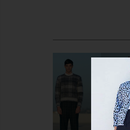
Salomon XT-Pathway 2 Sneaker in
Salomon XT-6 GTX in S
Ice, Gryvio, & Claqua
Salomon
$200
Salomon