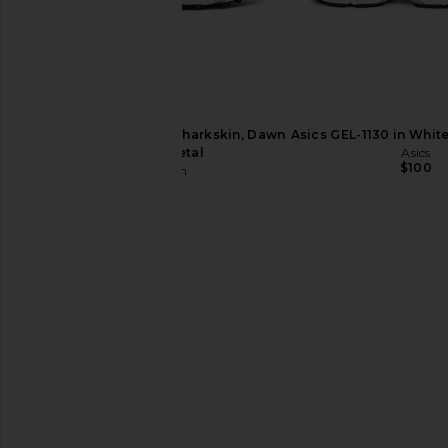
$190
$140
Salomon XT-4 OG in Sharkskin, Dawn
Asics GEL-1130 in Whit
Blue, & Metal
Asics
$100
Salomon
$220
On Cloud X 4 Sneaker in Ivory &
Asics Gel-nunobiki in
Black
Green & Pure S