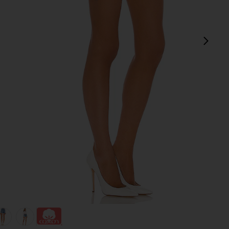
次
 Short
view 1 of 4 501 ORIGINAL デニムショートパンツ in Athens Mid S
v