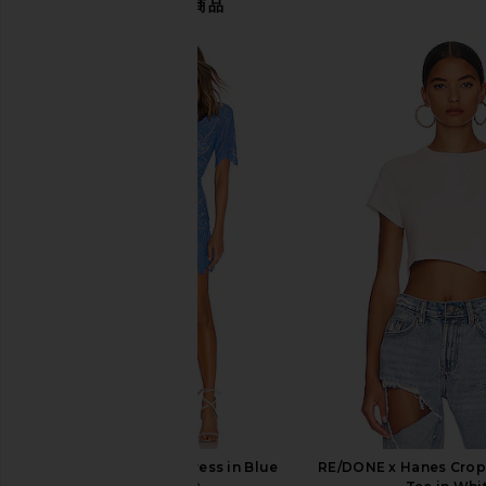
あなたにおすすめの商品
LEVI'S High Baggy Short in Far And
Free People In This 
Wide
Slip Dress in 
LEVI'S
Free People
$75
$118
SAYLOR Darian Dress in Blue
RE/DONE x Hanes Crop