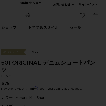
無料配送 & 返品
お問い合わせ
サインイン
Expand For ご連絡
サイト検索
お気に入りア
検索
Ther
ショップ
おすすめスタイル
セール
In Shorts
#1 ベストセラー
501 ORIGINAL デニムショートパン
ツ
LE
bran
LEVI'S
$75
Affirm
Pay over time with
. See if you qualify at checkout.
カラー:
Athens Mid Short