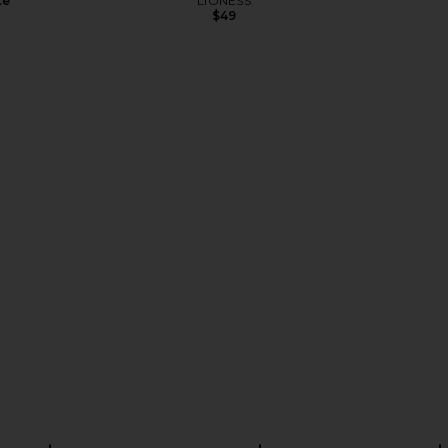
te
LIONESS
$49
e Dress in
AGOLDE Parker Cut Off Short in
MORE TO CO
i
Chorus
el
AGOLDE
MO
$158