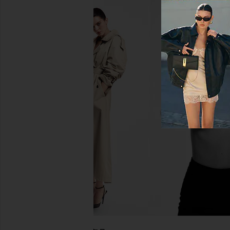
LIONESS Angelic Mini Dress in Ivory
LEVI'S 501 Original Sho
LIONESS
It
$90
LEVI'S
$75