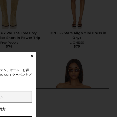
e x We The Free Crvy
LIONESS Stars Align Mini Dress in
se Short in Power Trip
Onyx
Free People
LIONESS
$78
$79
テム、セール、お得
0%0FFクーポンをプ
両方