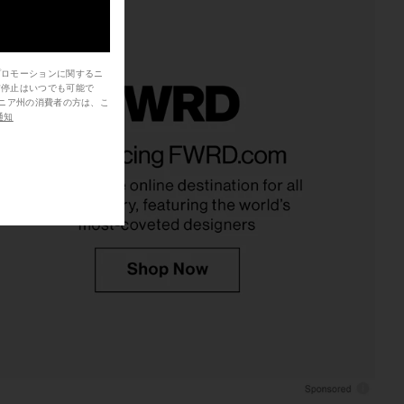
プロモーションに関するニ
信停止はいつでも可能で
通知
 Original Short in Roll
SNDYS Roma Top in Ivory
Away
SNDYS
$71
LEVI'S
$75