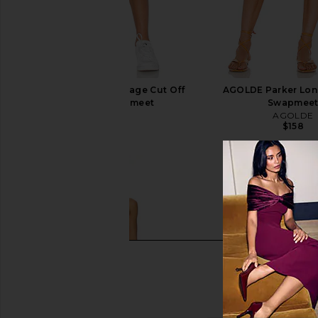
AGOLDE Parker Vintage Cut Off
AGOLDE Parker Long
Short in Swapmeet
Swapmee
AGOLDE
AGOLDE
$158
$158