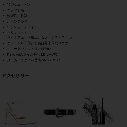
, Cu
100% コットン
エジプト製
洗濯洗い推奨
HARE 501 ORIGINAL SHORT IN ATHENS MID SHORT 
HARE 501 ORIGINAL SHORT IN ATHENS MID SHORT 
HARE 501 ORIGINAL SHORT IN ATHENS MID SHORT O
ボタンフライ
5-ポケットデザイン
フリンジヘム
ライトフェード加工とダメージディテール
ダメージ加工部分と色は若干異なります
ショートパンツの長さは約12"
Revolveスタイル番号 LEIV-WF31
メーカースタイル番号 56327-0081
アクセサリー