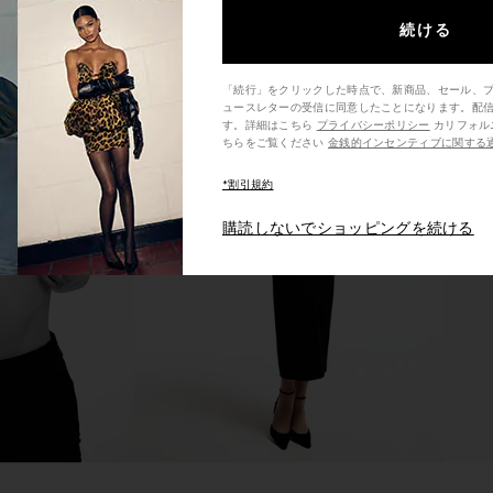
続ける
「続行」をクリックした時点で、新商品、セール、
ュースレターの受信に同意したことになります。配
す。詳細はこちら
プライバシーポリシー
カリフォルニア州の消費者の方は、こ
ちらをご覧ください
金銭的インセンティブに関する
rt in Step On
Luli Fama Cosita Buena Mini Dress
LEVI'S 501
*割引規約
in Gold Rush
Luli Fama
$99
購読しないでショッピングを続ける