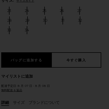
Plea
サイズ:
サイズガイド
23
24
25
26
27
Size:
Size:
Size:
Size:
Size:
28
29
30
31
32
Size:
Size:
Size:
Size:
Size:
のスライド
33
34
Size:
Size:
マイリストに追加
配達予定日: 8 月 07 日 - 8 月 08 日
無料配送 & 返品
hort
iew 2 of 4 501 ORIGINAL デニムショートパンツ in Athens Mid Shor
vie
詳細
サイズ
ブランドについて