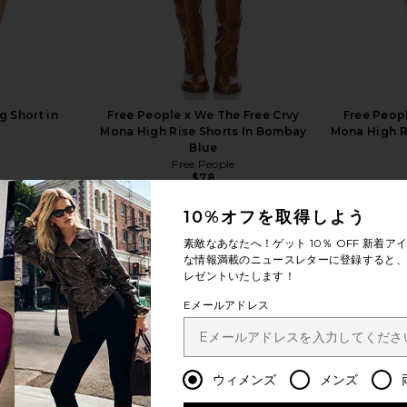
 Short in
Free People x We The Free Crvy
Free Peopl
t
Mona High Rise Shorts In Bombay
Mona High Ri
Blue
Free People
$78
10%オフを取得しよう
素敵なあなたへ！ゲット
10％ OFF
新着アイ
な情報満載のニュースレターに登録すると、1
レゼントいたします！
Eメールアドレス
もっと見る
ウィメンズ
メンズ