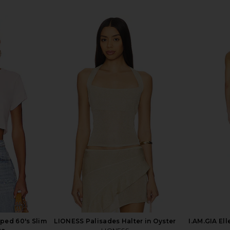
Groove Mini
LEVI'S 501 Original Short in Disco
LEVI'S 501 S
Tofu
Nights
LEVI'S
$75
ped 60's Slim
LIONESS Palisades Halter in Oyster
I.AM.GIA Ell