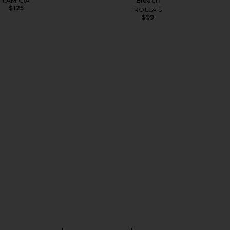
I.AM.GIA
Bleach
$125
ROLLA'S
$99
ME Neve Mini Dress in
AGOLDE Parker Long Short in
Black Stripe
Wheel
RE TO COME
AGOLDE
$82
$148