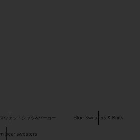
land Fleece
Polo Ralph Lauren Julianna Long
Polo Ralp
Chatham Blue
Sleeve Pullover in Polo Black
Sleeve
uren
Polo Ralph Lauren
Pol
$228
スウェットシャツ&パーカー
Blue Sweaters & Knits
en bear sweaters