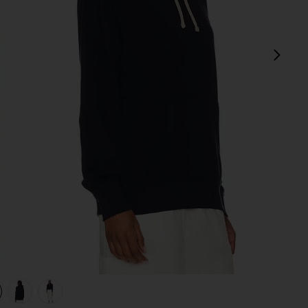
次
view 1 of 4 パーカー in Cruise Navy
v