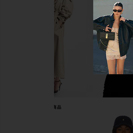
Polo Ralph Lauren Cable-Knit
Polo Ralph Lauren 
Wool-Cashmere Sweater in
Crewneck Sweatshir
Andover Cream
Polo Ralph La
$99
Polo Ralph Lauren
$148
あなたにおすすめの商品