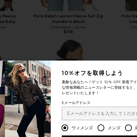
n Fleece
Polo Ralph Lauren Fleece Full Zip
Polo Ra
ise Navy
Hoodie in Black
Cre
uren
Polo Ralph Lauren
Pol
$138
10%オフを取得しよう
もっと見る
素敵なあなたへ！ゲット
10％ OFF
新着アイ
な情報満載のニュースレターに登録すると、1
レゼントいたします！
Eメールアドレス
ウィメンズ
メンズ