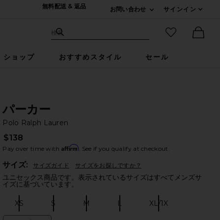
無料配送 & 返品
お問い合わせ
サインイン
Expand For ご連絡
サイト検索
お気に入りア
検索
Ther
ショップ
おすすめスタイル
セール
パーカー
Po
bran
Polo Ralph Lauren
$138
Affirm
Pay over time with
. See if you qualify at checkout.
Plea
サイズ:
サイズガイド
サイズをお探しですか？
ユニセックス商品です。表示されているサイズはすべてメンズサ
イズに基づいています。
XS
S
M
L
XL/1X
Size:
Size:
Size:
Size:
Size: