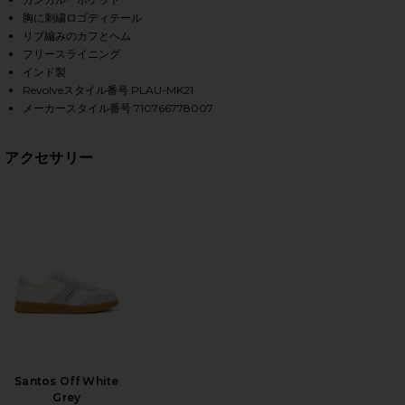
胸に刺繍ロゴディテール
リブ編みのカフとヘム
フリースライニング
HARE FLEECE HOODIE IN CRUISE NAVY ON FACEBOO
HARE FLEECE HOODIE IN CRUISE NAVY ON TWITTER
HARE FLEECE HOODIE IN CRUISE NAVY ON PINTERES
インド製
Revolveスタイル番号 PLAU-MK21
メーカースタイル番号 710766778007
アクセサリー
Santos Off White
Grey