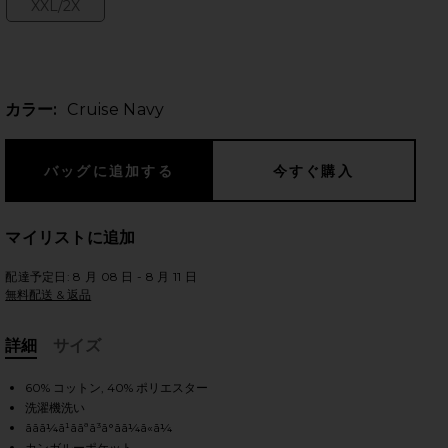
XXL/2X
Size:
のスライド
カラー:
Cruise Navy
マイリストに追加
配達予定日: 8 月 08 日 - 8 月 11 日
無料配送 & 返品
詳細
サイズ
, Cu
60% コットン, 40% ポリエスター
洗濯機洗い
iew 2 of 4 パーカー in Cruise Navy
view
ãã­ã¼ã¹ããªã³ã°ãã¼ã«ã¼
カンガルーポケット