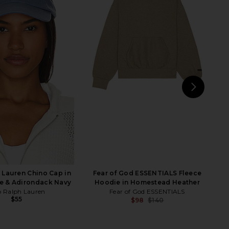
od ESSENTIALS Fleece
Polo Ralph Lauren Button Front
n Homestead Heather
Shirt in Merced Wash
of God ESSENTIALS
Polo Ralph Lauren
$168
$98
$140
Previous price:
NEXT
Polo
 Lauren Chino Cap in
Fear of God ESSENTIALS Fleece
e & Adirondack Navy
Hoodie in Homestead Heather
o Ralph Lauren
Fear of God ESSENTIALS
$55
$98
$140
Previ