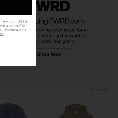
 Lauren Arctic Fleece
Polo Ralph Lauren Arctic Fleece
 Crew Neck Sweatshirt
Crewneck Sweater in Heritage
プロモーションに関するニ
n Polo Black
Royal
信停止はいつでも可能で
o Ralph Lauren
Polo Ralph Lauren
$148
$148
通知