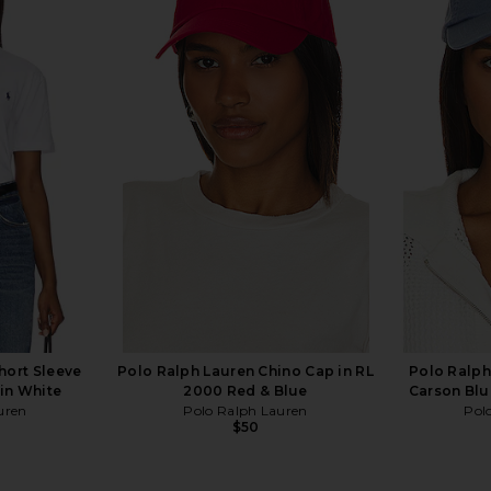
ece Full-Zip
Polo Ralph Lauren Arctic Fleece
Fear of G
rt Heather
Polo Sweatshirt in Collegiate
Hoodie i
uren
Yellow
Fear 
Polo Ralph Lauren
$168
hort Sleeve
Polo Ralph Lauren Chino Cap in RL
Polo Ralph
in White
2000 Red & Blue
Carson Blu
uren
Polo Ralph Lauren
Pol
$50