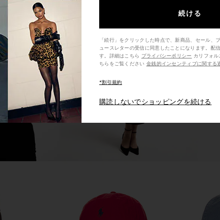
続ける
RL Fleece
Fear of God ESSENTIALS Fleece
Polo Ralph
t in White
Hoodie in Black
Long Sleeve
「続行」をクリックした時点で、新商品、セール、
uren
Fear of God ESSENTIALS
i
ュースレターの受信に同意したことになります。配
$150
Pol
す。詳細はこちら
プライバシーポリシー
カリフォルニア州の消費者の方は、こ
ちらをご覧ください
金銭的インセンティブに関する
*割引規約
購読しないでショッピングを続ける