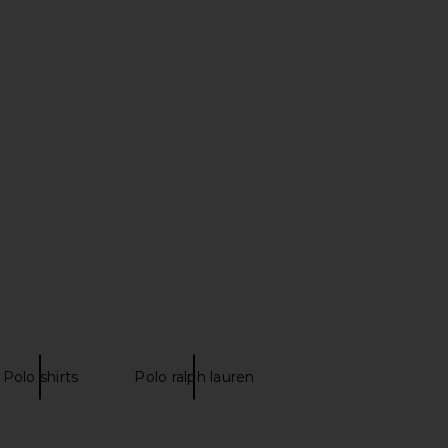
h Lauren Pima Cotton
Polo Ralph Lauren Short Sleeve
less Polo in White
Polo in Fall Yellow
o Ralph Lauren
Polo Ralph Lauren
$148
$168
Polo shirts
Polo ralph lauren