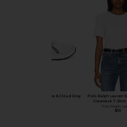
Polo Ralph Lauren Arctic Fleece
Polo Ralph Lauren Fle
Polo Sweatshirt in Dark Vintage
Hoodie in Light Spo
Heather
Polo Ralph La
$138
Polo Ralph Lauren
$168
Asics GEL-1130 in White & Cloud Grey
Polo Ralph Lauren S
Asics
Crewneck T-Shirt 
$100
Polo Ralph La
$55