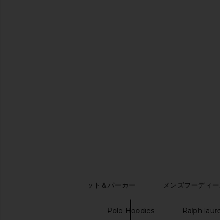
Polo Ralph Lauren Bear Pullover in
Polo Ralph Lauren Is
Navy Multi
Crewneck Sweater in 
Polo Ralph Lauren
Polo Ralph La
$398
$148
キーワード検索
ウィメンズ スウェット＆パーカー
メンズフーディー
Fleece jackets
Polo Hoodies
Ralph laur