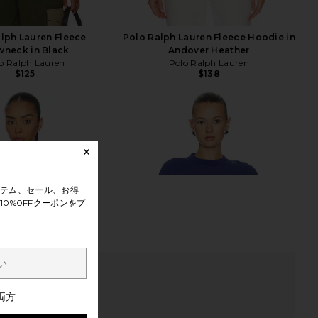
lph Lauren Fleece
Polo Ralph Lauren Fleece Hoodie in
wneck in Black
Andover Heather
o Ralph Lauren
Polo Ralph Lauren
$125
$138
テム、セール、お得
0%0FFクーポンをプ
両方