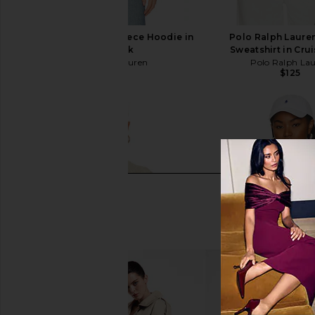
Polo Ralph Lauren Fleece Hoodie in
Polo Ralph Laure
Polo Black
Sweatshirt in Cru
Polo Ralph Lauren
Polo Ralph La
$110
$125