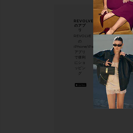
ニュ
アン
REVOLVE
ース
ケー
のアプ
レタ
トに
リ
ー登
ご協
REVOLVE
録
力く
の
ださ
iPhone/iPad/Android
メー
い
アプリ
ルニ
本日
で便利
ュー
のお
にショ
スレ
買い
ッピン
ター
物に
グ
に登
関す
録し
る簡
て、
単な
10%
アン
オフ
ケー
を取
トを
得し
実施
よう
.
して
お洒
おり
落な
ます
コン
テン