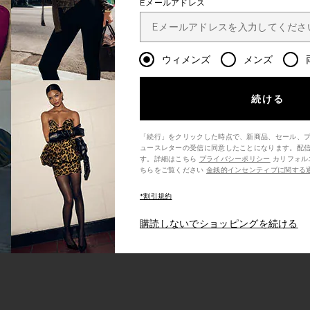
Eメールアドレス
ウィメンズ
メンズ
続ける
「続行」をクリックした時点で、新商品、セール、
ュースレターの受信に同意したことになります。配
す。詳細はこちら
プライバシーポリシー
カリフォルニア州の消費者の方は、こ
ちらをご覧ください
金銭的インセンティブに関する
*割引規約
購読しないでショッピングを続ける