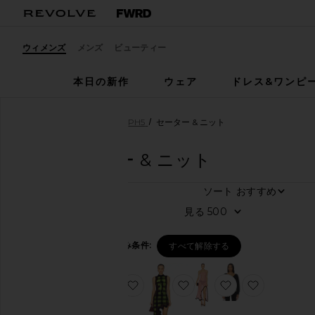
ウィメンズ
メンズ
ビューティー
本日の新作
ウェア
ドレス&ワンピ
ウィメンズ
デザイナー
PH5
セーター & ニット
PH5
セーター & ニット
ソート
4
商品
カ
見る
テ
ゴ
リ
ー
絞り込み条件:
セーター&ニット
すべて解除する
ア
お気に入りMAPLE CROCHET TAN
お気に入りBROOKLYN 
お気に入りNALI
お気に入り
ク
テ
ィ