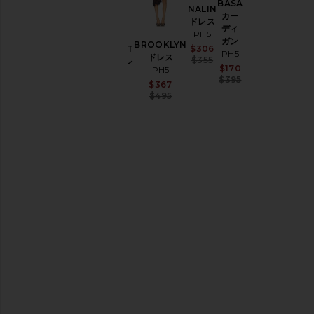
BASA
ブ
NALIN
カー
ウ
ドレス
ディ
ェ
PH5
MAPLE
ガン
ア
BROOKLYN
Sale price:
CROCHET
$306
PH5
ドレス
Previous price:
$355
TANK ドレ
ド
Sale price:
$170
PH5
ス
レ
Previous price:
$395
Sale price:
$367
PH5
ス
Previous price:
$495
Sale price:
$347
&
Previous price:
$495
ワ
ン
ピ
ー
ス
ジ
ャ
ケ
ッ
ト
&
コ
ー
ト
パ