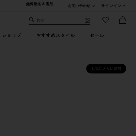
無料配送 & 返品
お問い合わせ
サインイン
Expand For ご連絡
サイト検索
お気に入りア
検索
Visual Search
Ther
ショップ
おすすめスタイル
セール
お気に入りに追加