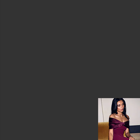
プ
ス
サ
イ
ズ
カ
ラ
ー
Price