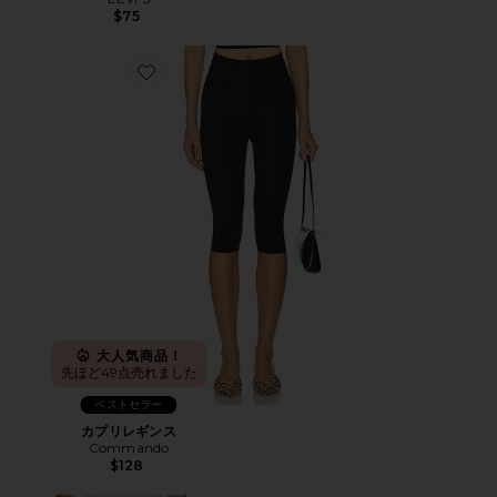
$75
Favorite カプリレギンス
大人気商品！
先ほど49点売れました
ベストセラー
カプリレギンス
Commando
$128