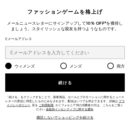
ファッションゲームを格上げ
Favorite ハット
メールニュースレターにサインアップして
10% OFF*
を獲得し
ましょう。スタイリッシュな親友を持つようなものです。
Eメールアドレス
ウィメンズ
メンズ
両方
続ける
「続ける」をクリックすることで、新着商品、セールとプロモーションに関するニュース
レターの受信に同意したものとみなされます。配信はいつでも停止できます。詳細は
プラ
イバシーポリシー
. 見る
ご利用制限
. カリフォルニア州の消費者の方は、こちらをご覧く
ださい
金銭的インセンティブに関する通知
.
ハット
Polo Ralph Lauren
購読しないでショッピングを続ける
$55