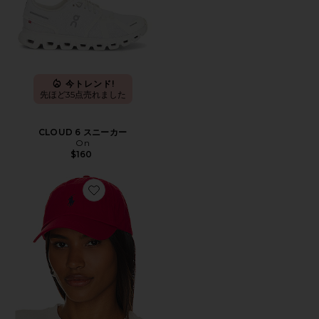
今トレンド!
先ほど35点売れました
CLOUD 6 スニーカー
On
$160
Favorite ハット