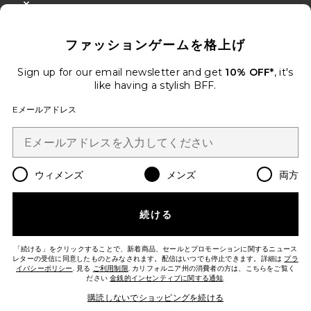
CLOSE MODAL
10%オフを取得しよう
ファッションゲームを格上げ
メールを送信することにより、当社のニュースレターに登録。いつで
も配信停止できます。
プライバシーポリシー
Sign up for our email newsletter and get
10% OFF*
, it's
Email Address
like having a stylish BFF.
Eメールアドレス
Sign Up
ウィメンズ
メンズ
両方
ja
USD
Change Country Regions Preferences
続ける
改善にご協力ください！
本日のお買い物に関する簡単なアンケートを実施しております
Let's Go!
「続ける」をクリックすることで、新着商品、セールとプロモーションに関するニュース
レターの受信に同意したものとみなされます。配信はいつでも停止できます。詳細は
プラ
イバシーポリシー
. 見る
ご利用制限
. カリフォルニア州の消費者の方は、こちらをご覧く
ださい
金銭的インセンティブに関する通知
.
カスタマーサービス
購読しないでショッピングを続ける