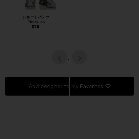
ショートパンツ
Pleasures
$76
page
of 1, currently selected
1
Add designer to My Favorites
FOOTER