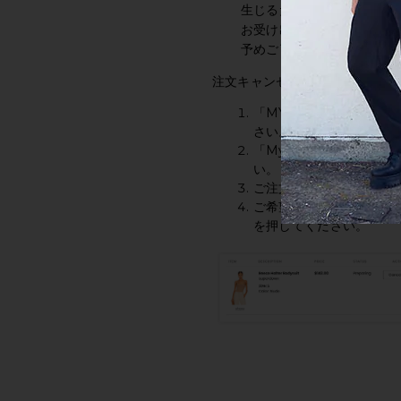
生じるため、発送前にお客
お受け出来ない場合がござ
予めご了承ください。
注文キャンセル方法
「MY REVOLVE」を
さい。
「My Orders」をクリ
い。
ご注文番号を選択してく
ご希望商品箇所にある「
を押してください。