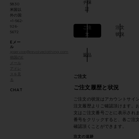
チ保
5830
証
米国以
外の国:
+1-562-
926-
ご注
注文
5672
has been select
文
状況
Eメー
ル
jpservice@revolveclothing.com
返品
他国のE
メール
アドレ
スを見
ご注文
る
モーダルウィンドウで開きます
ご注文履歴と状況
CHAT
ご注文の状況はアカウントサイ
注文履歴よりご確認頂けます。
文はご注文番号ごとに表示され
番号をクリックすると、各ご注
確認頂くことができます。
注文の追跡