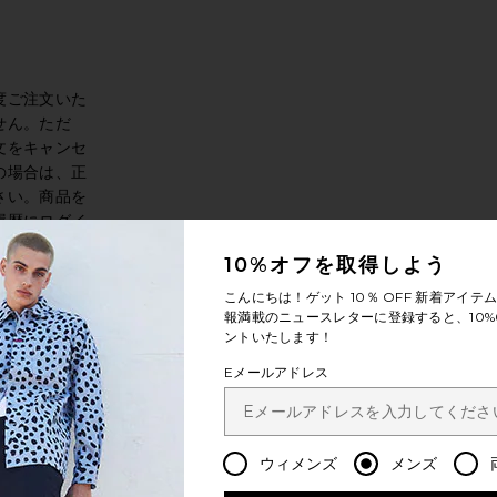
度ご注文いた
せん。ただ
文をキャンセ
の場合は、正
さい。商品を
履歴にログイ
クリックする
10%オフを取得しよう
でご連絡くだ
こんにちは！ゲット
10％ OFF
新着アイテム
報満載のニュースレターに登録すると、10%
ントいたします！
っていただく
Eメールアドレス
手続き方法は下
マーサービス
ャンセルの手
能ですが、米
ウィメンズ
メンズ
客様は時差が