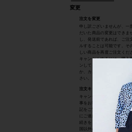
変更
注文を変更
申し訳ございませんが、一
だいた商品の変更はできま
し、発送前であれば、ご注
ルすることは可能です。そ
しい商品を再度ご注文くだ
キャンセルするには、購入
ンしてキャンセルボタンを
か、カスタマーサービスま
さい。
注文キャンセル
キャンセルはウェブ上で行
事をお勧めいたします (お
記をご覧ください)。カスタ
にご連絡を頂いたうえでキ
続きをさせて頂くことも可
国以外の国にお住まいのお