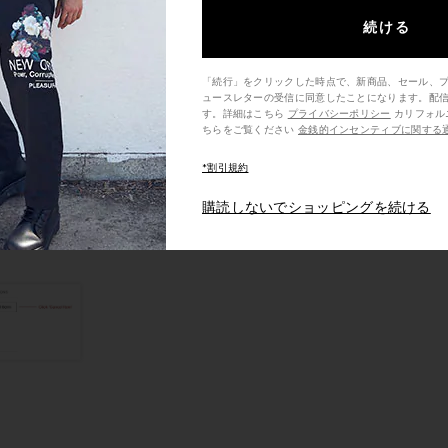
様のご要望を
続ける
いますことを
「続行」をクリックした時点で、新商品、セール、
ュースレターの受信に同意したことになります。配
す。詳細はこちら
プライバシーポリシー
カリフォルニア州の消費者の方は、こ
クリックして下
ちらをご覧ください
金銭的インセンティブに関する
ックして下さ
*割引規約
購読しないでショッピングを続ける
ださい。
キャンセル」