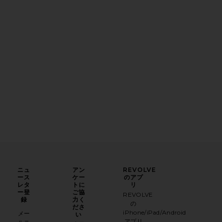
ニュ
アン
REVOLVE
ース
ケー
のアプ
レタ
トに
リ
ー登
ご協
REVOLVE
録
力く
の
ださ
iPhone/iPad/Android
メー
い
アプリ