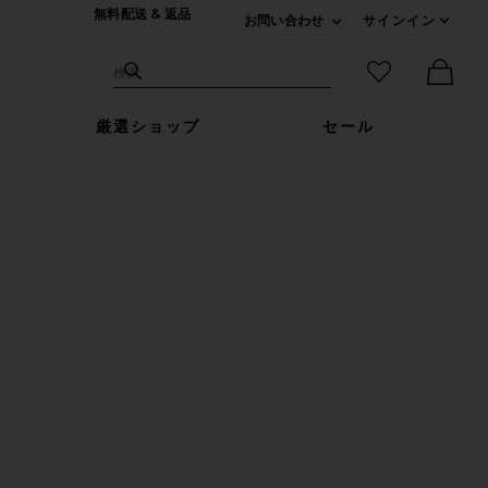
無料配送 & 返品
お問い合わせ
サインイン
Expand For ご連絡
サイト検索
お気に入りア
検索
Ther
厳選ショップ
セール