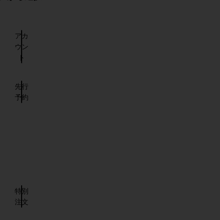
：
アカ
ウン
ト
先行
予約
特別
注文