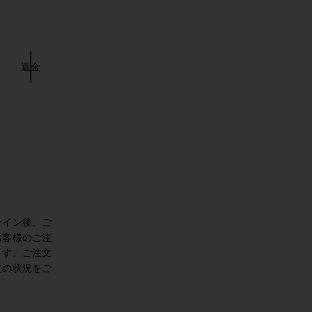
返金
ed
ンイン後、ご
お客様のご注
ます。ご注文
文の状況をご