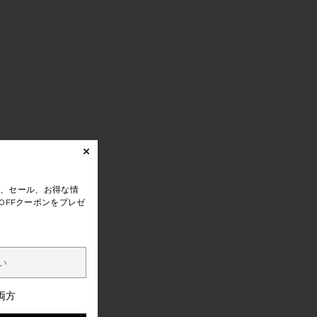
、セール、お得な情
0FFクーポンをプレゼ
両方