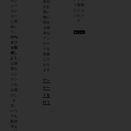
ルニ
本日
で便利
ュー
のお
にショ
スレ
買い
ッピン
ター
物に
グ
に登
関す
録し
る簡
て、
単な
10%
アン
オフ
ケー
を取
トを
得し
実施
よう
.
して
お洒
おり
落な
ます
コン
テン
アン
ツを
ケー
お届
けし
トを
ま
行う
す。
いつ
でも
配信
停止