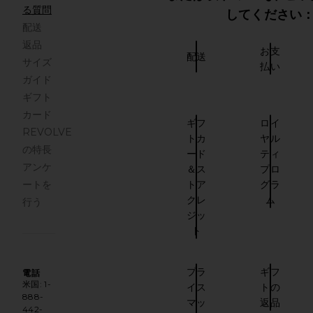
る質問
してください
配送
返品
お支
配送
サイズ
払い
ガイド
ギフト
カード
ギフ
ロイ
REVOLVE
トカ
ヤル
の特長
ード
ティ
アンケ
＆ス
プロ
ートを
トア
グラ
クレ
ム
行う
ジッ
ト
プラ
ギフ
電話
米国: 1-
イス
トの
888-
マッ
返品
442-