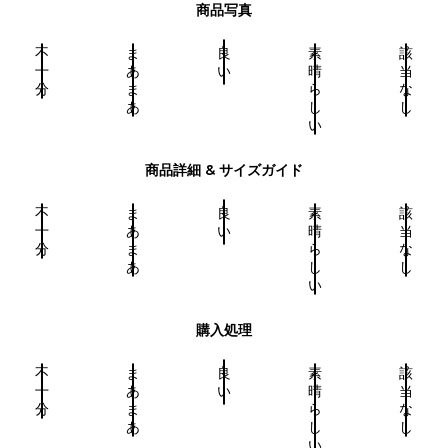
商品写真
不
ま
良
素
該
十
あ
い
晴
当
分
ま
ら
な
あ
し
し
い
商品詳細 & サイズガイド
不
ま
良
素
該
十
あ
い
晴
当
分
ま
ら
な
あ
し
し
い
購入処理
不
ま
良
素
該
十
あ
い
晴
当
分
ま
ら
な
あ
し
し
い