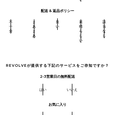
配送 & 返品ポリシー
不
ま
良
素
該
十
あ
い
晴
当
分
ま
ら
な
あ
し
し
い
REVOLVEが提供する下記のサービスをご存知ですか？
2-3営業日の無料配送
はい
いいえ
お気に入り