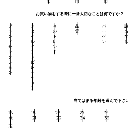
円
円
円
お買い物をする際に一番大切なことは何ですか？
ブ
ス
今
品
バ
ラ
タ
の
質
ー
ン
イ
ト
ゲ
ド
ル
レ
ン
セ
イ
ン
レ
ン
ド
ク
ス
シ
ピ
ョ
レ
ン
ー
シ
ョ
ン
当てはまる年齢を選んで下さ
18
18-
22-
27-
35-
歳
21
26
34
39
未