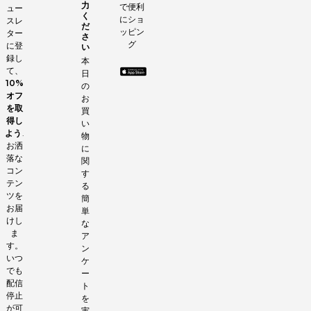
力
で便利
ュー
く
にショ
スレ
だ
ッピン
ター
さ
グ
に登
い
録し
本
て、
日
10%
の
オフ
お
を取
買
得し
い
よう
.
物
お洒
に
落な
関
コン
す
テン
る
ツを
簡
お届
単
けし
な
ま
ア
す。
ン
いつ
ケ
でも
ー
配信
ト
停止
を
が可
実