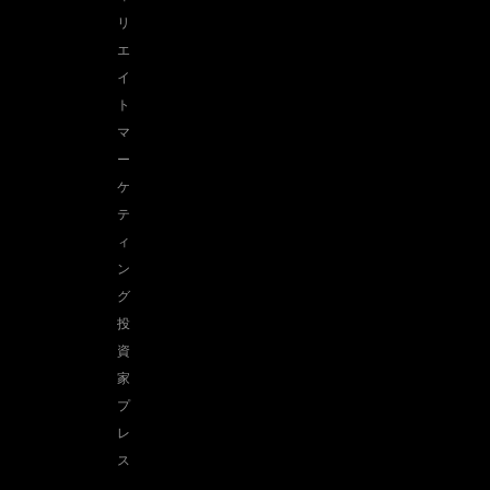
リ
エ
イ
ト
マ
ー
ケ
テ
ィ
ン
グ
投
資
家
opens in a new window
プ
レ
ス