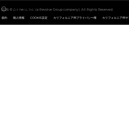
|
JA
|
$USD
2026 © Eminent, Inc. (a Revolve Group company). All Rights Reserved.
Change Country Regions Preferences - Currently selected: U
規約
個人情報
COOKIE設定
カリフォルニア州プライバシー権
カリフォルニア州サ