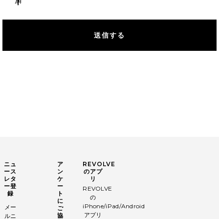
満
送信する
ニュ
ア
REVOLVE
ース
ン
のアプ
レタ
ケ
リ
ー登
ー
REVOLVE
録
ト
の
に
iPhone/iPad/Android
メー
ご
アプリ
協
ルニ