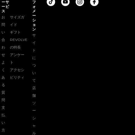
ーサ
フ
に繋がろう Revolve TikTok
に繋がろう Revolve YouTub
に繋がろう Revolve Instag
に繋がろう Revolve Facebo
ービ
ォ
ス
メ
ー
お
サイズガ
シ
問
イド
ョ
ン
い
ギフト
サ
合
REVOLVE
イ
わ
の特長
ト
せ
アンケー
に
よ
ト
つ
く
アクセシ
い
あ
ビリティ
て
る
店
質
舗
問
ソ
支
ー
払
シ
い
ャ
方
ル