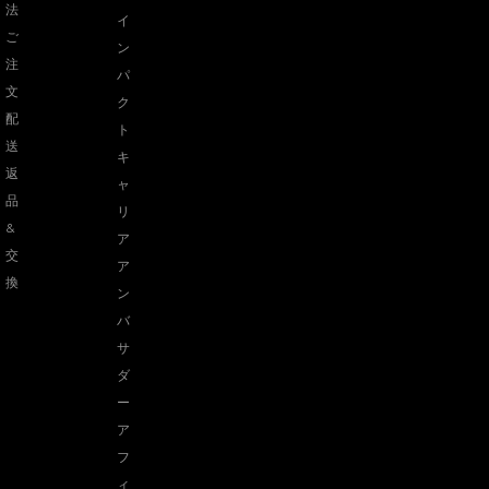
法
イ
ご
ン
注
パ
文
ク
配
ト
送
キ
返
ャ
品
リ
&
ア
交
ア
換
ン
バ
サ
ダ
ー
ア
フ
ィ