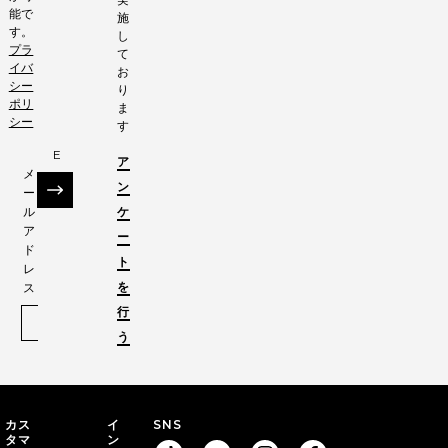
能で
施
す。
し
プラ
て
イバ
お
シー
り
ポリ
ま
シー
す
E
ア
メ
ン
ー
サインアップ
ル
ケ
ア
ー
ド
ト
レ
を
ス
行
う
カス
イ
SNS
タマ
ン