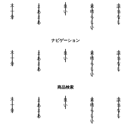
不
ま
良
素
該
十
あ
い
晴
当
分
ま
ら
な
あ
し
し
い
ナビゲーション
不
ま
良
素
該
十
あ
い
晴
当
分
ま
ら
な
あ
し
し
い
商品検索
不
ま
良
素
該
十
あ
い
晴
当
分
ま
ら
な
あ
し
し
い