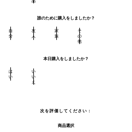
品
誰のために購入をしましたか？
自
友
家
そ
分
人
族
の
他
本日購入をしましたか？
は
い
い
い
え
次を評価してください：
商品選択