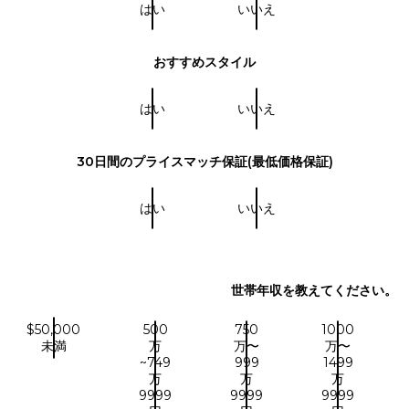
はい
いいえ
おすすめスタイル
はい
いいえ
30日間のプライスマッチ保証(最低価格保証)
はい
いいえ
世帯年収を教えてください。
$50,000
500
750
1000
未満
万
万〜
万〜
~749
999
1499
万
万
万
9999
9999
9999