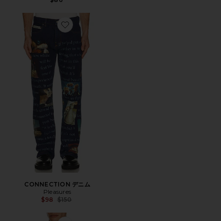
Favorite CONNECTION デニム
CONNECTION デニム
Pleasures
Previous price:
$98
$150