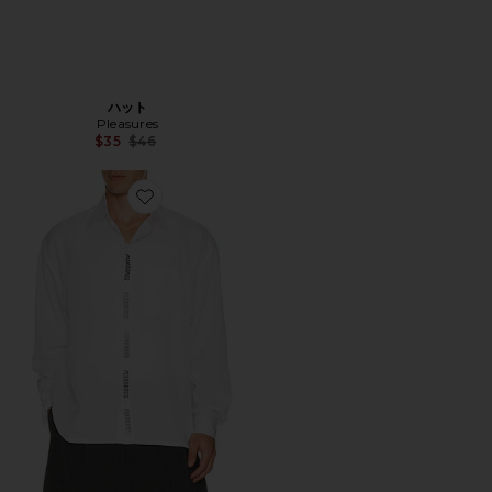
ハット
Pleasures
Previous price:
$35
$46
Favorite シャツ