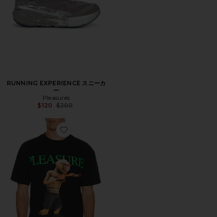
RUNNING EXPERIENCE スニーカ
ー
Pleasures
Previous price:
$120
$200
Favorite PRIMUS Tシャツ