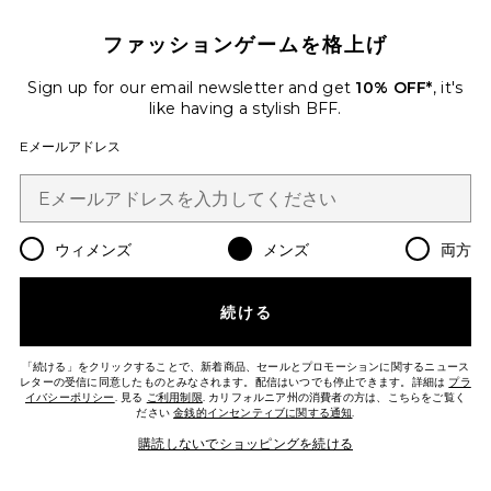
ファッションゲームを格上げ
Sign up for our email newsletter and get
10% OFF*
, it's
like having a stylish BFF.
TRUCKER 長袖シャツ
Eメールアドレス
Pleasures
Previous price:
$64
$85
Favorite CERVEZA キャンプシャツ
ウィメンズ
メンズ
両方
続ける
「続ける」をクリックすることで、新着商品、セールとプロモーションに関するニュース
レターの受信に同意したものとみなされます。配信はいつでも停止できます。詳細は
プラ
イバシーポリシー
. 見る
ご利用制限
. カリフォルニア州の消費者の方は、こちらをご覧く
ださい
金銭的インセンティブに関する通知
.
購読しないでショッピングを続ける