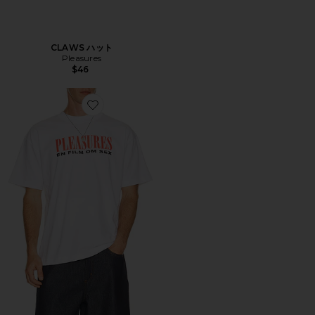
CLAWS ハット
Pleasures
$46
Favorite ON Tシャツ