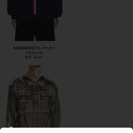
KNEBWORTH パーカー
Pleasures
Previous price:
$91
$140
Favorite TRUCKER 長袖シャツ
CLOSE MODAL