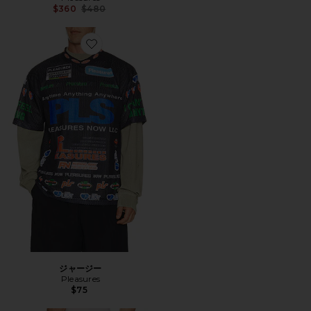
Previous price:
$360
$480
Favorite ジャージー
ジャージー
Pleasures
$75