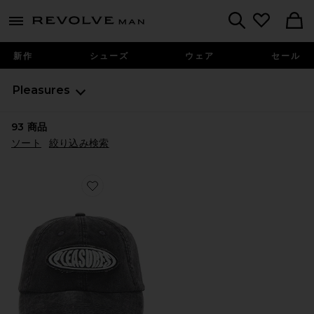
Revolve
menu - shows more content
Search
新作
シューズ
ウェア
セール
Pleasures
93
商品
ソート
絞り込み検索
Favorite キャップ