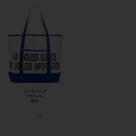
トートバッグ
Pleasures
$44
Favorite Boiler Room Active Sunglasses