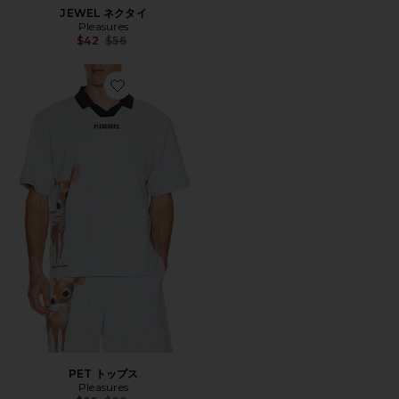
JEWEL ネクタイ
Pleasures
Previous price:
$42
$56
Favorite PET トップス
PET トップス
Pleasures