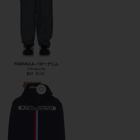
FORMULA バギーデニム
Pleasures
Previous price:
$61
$135
Favorite KNEBWORTH パーカー