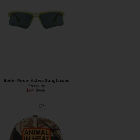
Boiler Room Active Sunglasses
Pleasures
Previous price:
$54
$135
Favorite ハット