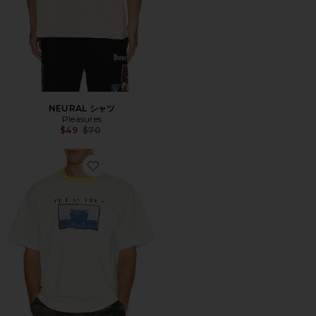
NEURAL シャツ
Pleasures
Previous price:
$49
$70
Favorite Tシャツ