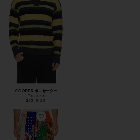
COOPER ポロセーター
Pleasures
Previous price:
$52
$130
Favorite ショートパンツ