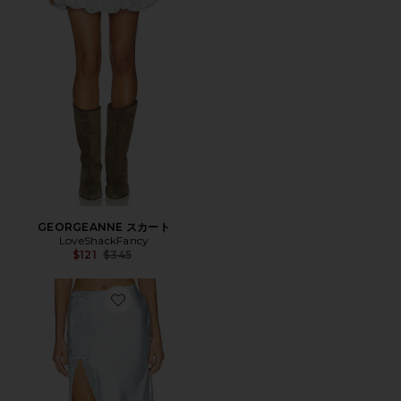
GEORGEANNE スカート
LoveShackFancy
Previous price:
$121
$345
Favorite CALDER スカート