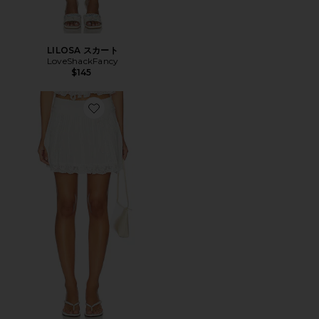
LILOSA スカート
LoveShackFancy
$145
Favorite SOLENA スカート