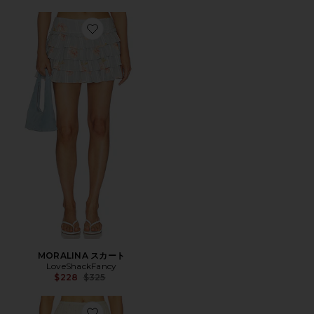
Favorite MORALINA スカート
MORALINA スカート
LoveShackFancy
Previous price:
$228
$325