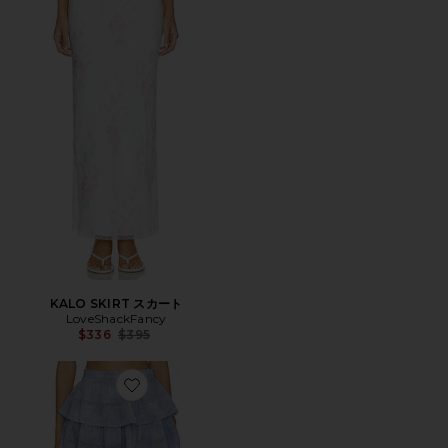
KALO SKIRT スカート
LoveShackFancy
Previous price:
$336
$395
Favorite スカート