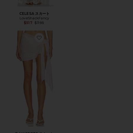
CELESA スカート
LoveShackFancy
Previous price:
$517
$795
Favorite DAWSETTE スカート