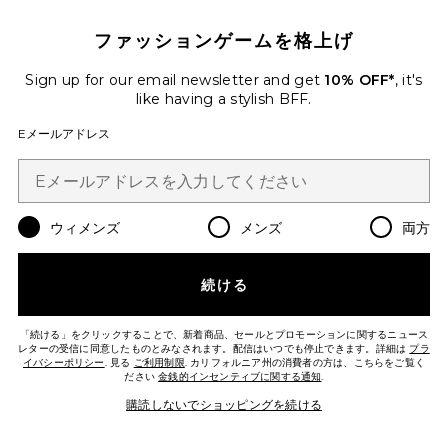
ファッションゲームを格上げ
Sign up for our email newsletter and get
10% OFF*
, it's
like having a stylish BFF.
Eメールアドレス
KIDA スカート
LoveShackFancy
Previous price:
$190
$345
ウィメンズ
メンズ
両方
Favorite SILVIA スカート
続ける
「続ける」をクリックすることで、新着商品、セールとプロモーションに関するニュース
レターの受信に同意したものとみなされます。配信はいつでも停止できます。詳細は
プラ
イバシーポリシー
. 見る
ご利用制限
. カリフォルニア州の消費者の方は、こちらをご覧く
ださい
金銭的インセンティブに関する通知
.
購読しないでショッピングを続ける