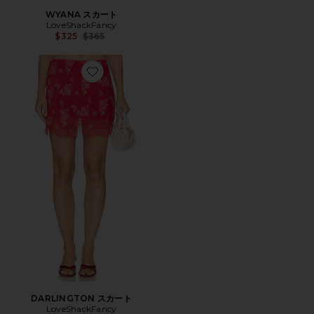
WYANA スカート
LoveShackFancy
Previous price:
$325
$365
Favorite DARLINGTON スカート
DARLINGTON スカート
LoveShackFancy