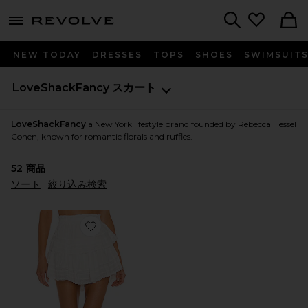
menu - shows more content
Revolve, Apparel & Fashion
Search
NEW TODAY
DRESSES
TOPS
SHOES
SWIMSUIT
LoveShackFancy
スカート
LoveShackFancy
a New York lifestyle brand founded by Rebecca Hessel
Cohen, known for romantic florals and ruffles.
52
商品
ソート
絞り込み検索
Favorite RUFFLE MINI スカート