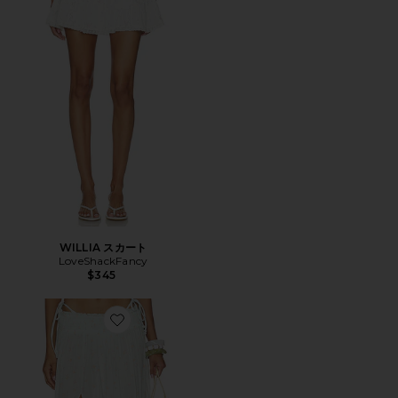
WILLIA スカート
LoveShackFancy
$345
Favorite UMBER スカート