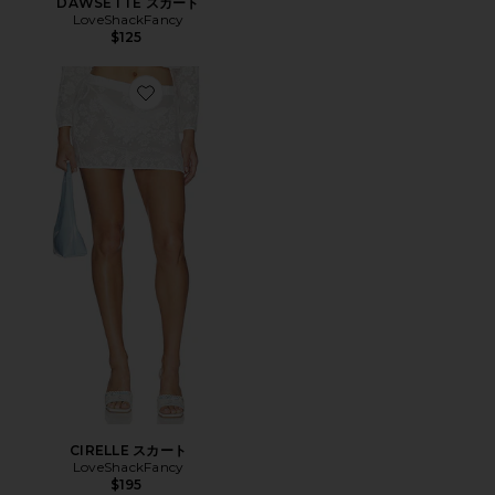
DAWSETTE スカート
LoveShackFancy
$125
Favorite CIRELLE スカート
CIRELLE スカート
LoveShackFancy
$195