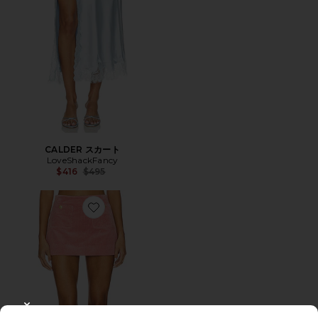
CALDER スカート
LoveShackFancy
Previous price:
$416
$495
Favorite KIDA スカート
CLOSE MODAL