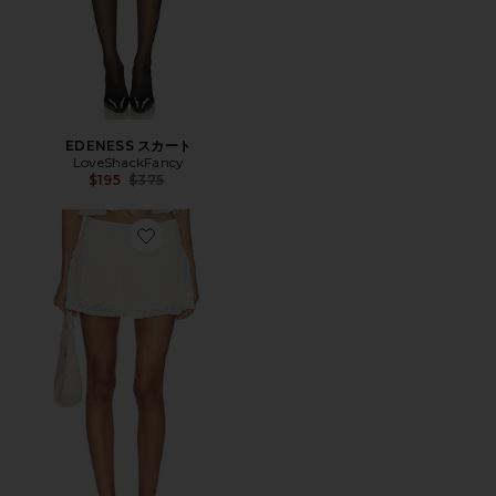
EDENESS スカート
LoveShackFancy
Previous price:
$195
$375
Favorite SOLENA スカート