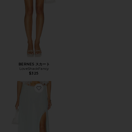
BERNES スカート
LoveShackFancy
$325
Favorite SYBEL スカート