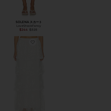
SOLENA スカート
LoveShackFancy
Previous price:
$244
$325
Favorite CELESA スカート