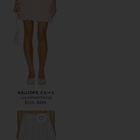
KALLIOPE スカート
LoveShackFancy
Previous price:
$124
$295
Favorite GEORGEANNE スカート