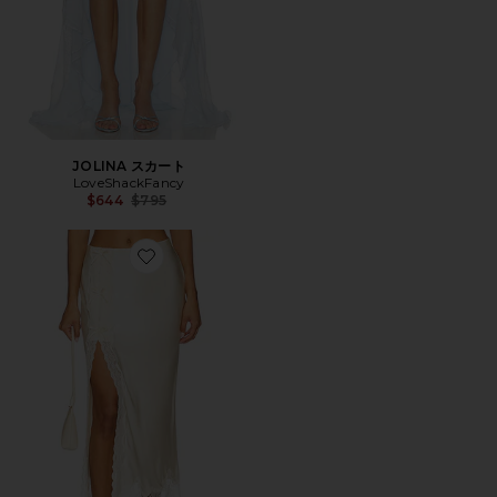
JOLINA スカート
LoveShackFancy
Previous price:
$644
$795
Favorite CALDER スカート