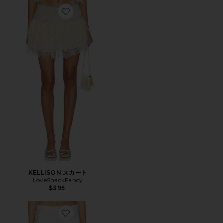
Favorite KELLISON スカート
KELLISON スカート
LoveShackFancy
$395
Favorite KALO SKIRT スカート