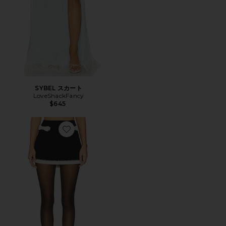
SYBEL スカート
LoveShackFancy
$645
Favorite EDENESS スカート