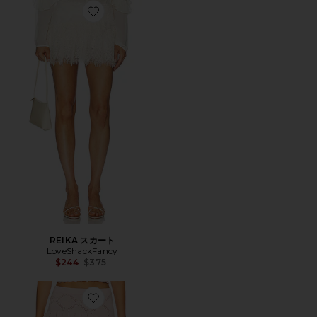
Favorite REIKA スカート
REIKA スカート
LoveShackFancy
Previous price:
$244
$375
Favorite KALLIOPE スカート