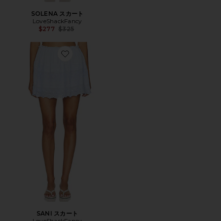
SOLENA スカート
LoveShackFancy
Previous price:
$277
$325
Favorite SANI スカート
SANI スカート
LoveShackFancy