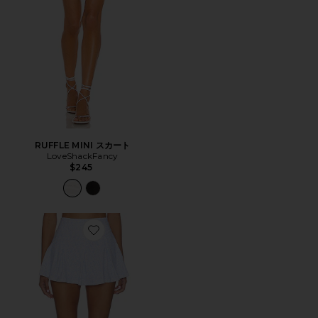
RUFFLE MINI スカート
LoveShackFancy
$245
Favorite HASNA スカート