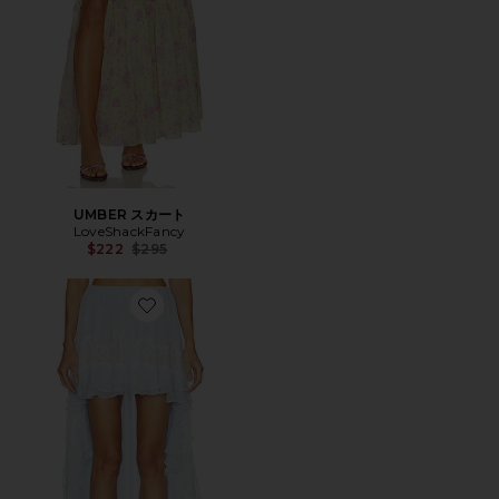
UMBER スカート
LoveShackFancy
Previous price:
$222
$295
Favorite JOLINA スカート