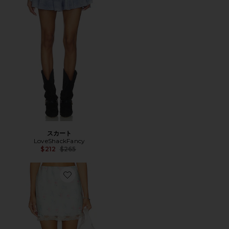
スカート
LoveShackFancy
Previous price:
$212
$265
Favorite BERNES スカート