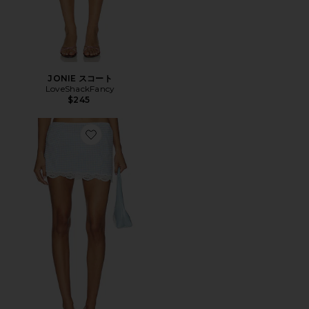
JONIE スコート
LoveShackFancy
$245
Favorite LILOSA スカート