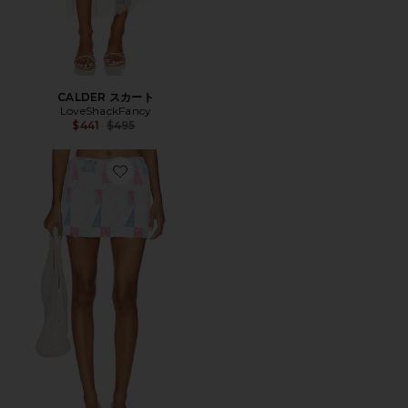
CALDER スカート
LoveShackFancy
Previous price:
$441
$495
Favorite ARWEN スカート