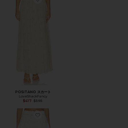
Favorite POSITANO スカート
POSITANO スカート
LoveShackFancy
Previous price:
$417
$595
Favorite WILLIA スカート