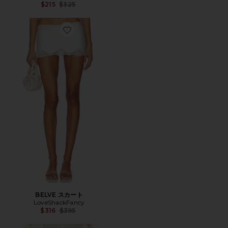
Previous price:
$215
$325
Favorite BELVE スカート
BELVE スカート
LoveShackFancy
Previous price:
$316
$395