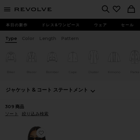
menu - shows more content
Revolve, Apparel & Fashion
Search
本日の新作
ドレス&ワンピース
ウェア
セール
Type
Color
Length
Pattern
Biker
Blazer
Bomber
Cape
Duster
Kimono
Parka
ジャケット & コート
ステートメント
309
商品
ソート
絞り込み検索
Favorite JOCKEY CLUB シャケット