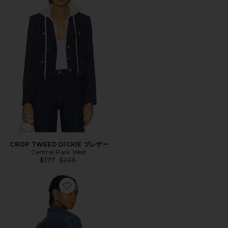
CROP TWEED DICKIE ブレザー
Central Park West
Previous price:
$177
$238
Favorite SIERRA ジャケット