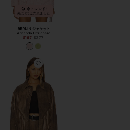
今トレンド!
先ほど5点売れました
BERLIN ジャケット
Amanda Uprichard
Previous price:
$167
$277
Favorite ARIZONA ジャケット