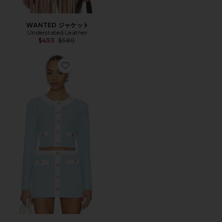
WANTED ジャケット
Understated Leather
Previous price:
$493
$580
Favorite ADALINE カーディガン