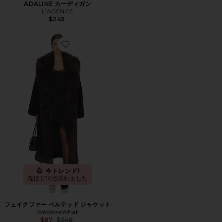
ADALINE カーディガン
L'AGENCE
$245
Favorite フェイクファー ベルテッド ジャケット
今トレンド!
先ほど10点売れました
フェイクファー ベルテッド ジャケット
WeWoreWhat
Previous price:
$87
$348