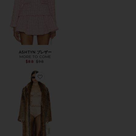
ASHTYN ブレザー
MORE TO COME
Previous price:
$88
$98
Favorite ERNIE コート