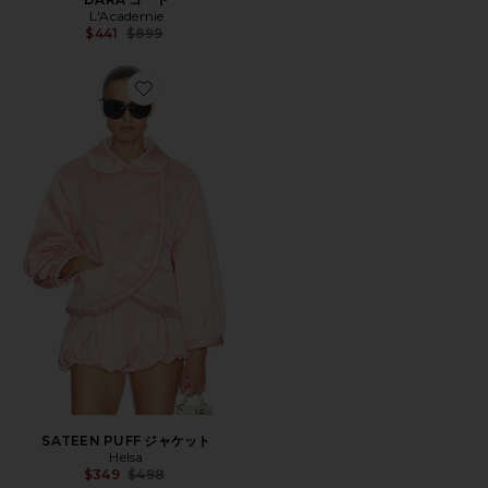
L'Academie
Previous price:
$441
$899
Favorite SATEEN PUFF ジャケット
SATEEN PUFF ジャケット
Helsa
Previous price:
$349
$498