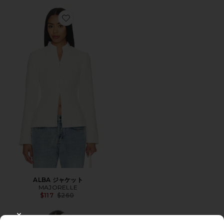
Favorite ALBA ジャケット
ALBA ジャケット
MAJORELLE
Previous price:
$117
$260
CLOSE MODAL