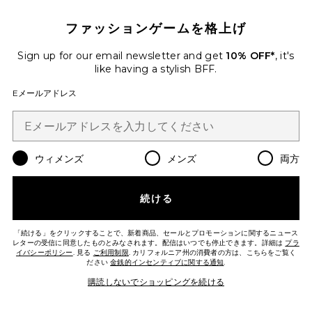
Favorite WE THE FREE STAR POWER SOUVENIR 
ファッションゲームを格上げ
Sign up for our email newsletter and get
10% OFF*
, it's
like having a stylish BFF.
Eメールアドレス
ウィメンズ
メンズ
両方
続ける
WE THE FREE STAR POWER
SOUVENIR ジャケット
「続ける」をクリックすることで、新着商品、セールとプロモーションに関するニュース
Free People
レターの受信に同意したものとみなされます。配信はいつでも停止できます。詳細は
プラ
Previous price:
$254
$298
イバシーポリシー
. 見る
ご利用制限
. カリフォルニア州の消費者の方は、こちらをご覧く
ださい
金銭的インセンティブに関する通知
.
購読しないでショッピングを続ける
Favorite VIOLA ジャケット