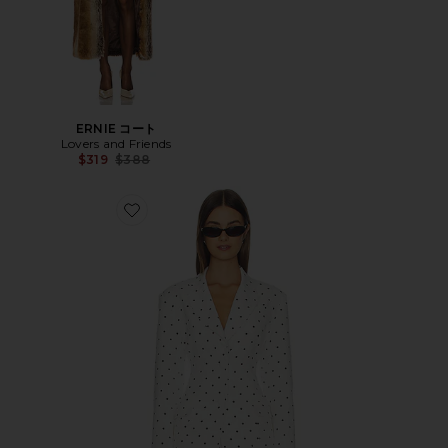
ERNIE コート
Lovers and Friends
Previous price:
$319
$388
Favorite JEMIMA ブレザー