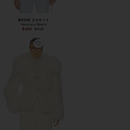
BODIE ジャケット
Veronica Beard
Previous price:
$486
$648
Favorite DRAMATIC COLLAR FAUX SHEARLING ジ