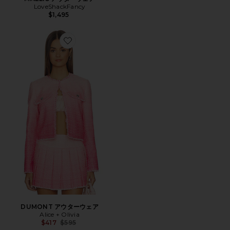
LoveShackFancy
$1,495
Favorite DUMONT アウターウェア
DUMONT アウターウェア
Alice + Olivia
Previous price:
$417
$595