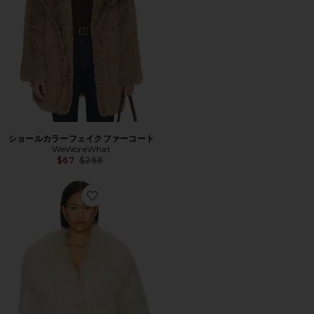
ショールカラーフェイクファーコート
WeWoreWhat
Previous price:
$67
$268
Favorite THEA ジャケット