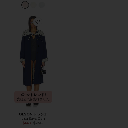
Favorite OLSON トレンチ
今トレンド!
先ほど7点売れました
OLSON トレンチ
Lisa Says Gah
Previous price:
$143
$250