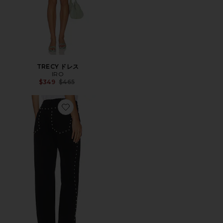
TRECY ドレス
IRO
Previous price:
$349
$465
Favorite THESS パンツ