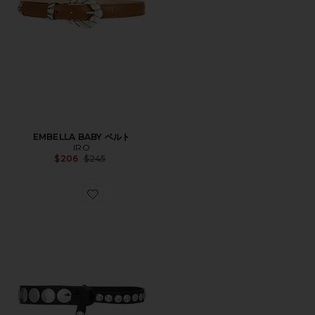
EMBELLA BABY ベルト
IRO
Previous price:
$206
$245
Favorite CRESCENDO アクセサリー