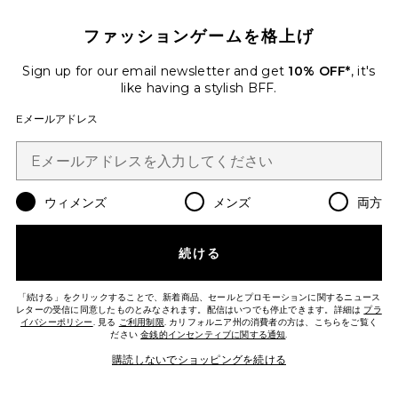
ファッションゲームを格上げ
FABLE ショートパンツ
Sign up for our email newsletter and get
10% OFF*
, it's
IRO
$395
like having a stylish BFF.
Eメールアドレス
Favorite VELINI セーター
ウィメンズ
メンズ
両方
続ける
「続ける」をクリックすることで、新着商品、セールとプロモーションに関するニュース
レターの受信に同意したものとみなされます。配信はいつでも停止できます。詳細は
プラ
イバシーポリシー
. 見る
ご利用制限
. カリフォルニア州の消費者の方は、こちらをご覧く
ださい
金銭的インセンティブに関する通知
.
購読しないでショッピングを続ける