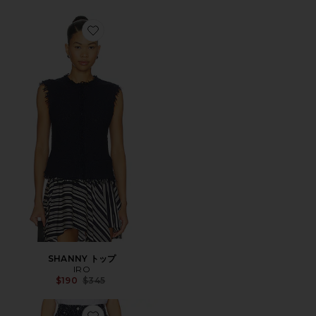
Favorite SHANNY トップ
SHANNY トップ
IRO
Previous price:
$190
$345