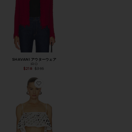
SHAVANI アウターウェア
IRO
Previous price:
$218
$395
Favorite DOTTIE トップ