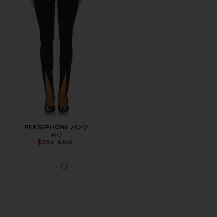
PERSEPHONE パンツ
IRO
Previous price:
$204
$345
Favorite CUFF アクセサリー