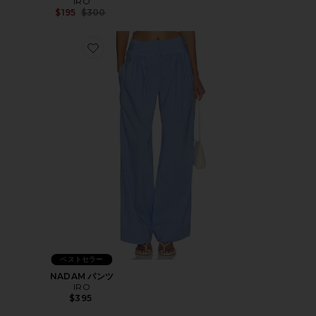
IRO
Previous price:
$195
$300
Favorite NADAM パンツ
ベストセラー
NADAM パンツ
IRO
$395