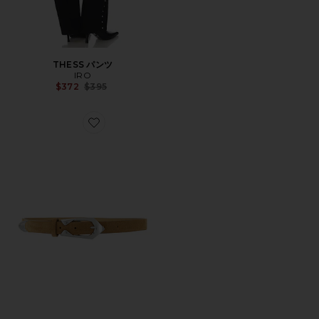
THESS パンツ
IRO
Previous price:
$372
$395
Favorite CUFF ベルト