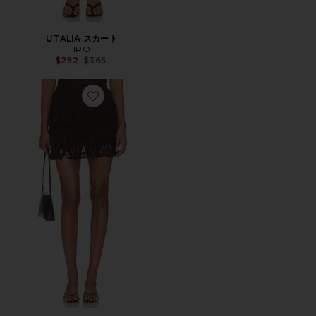
UTALIA スカート
IRO
Previous price:
$292
$365
Favorite EVEIL スカート