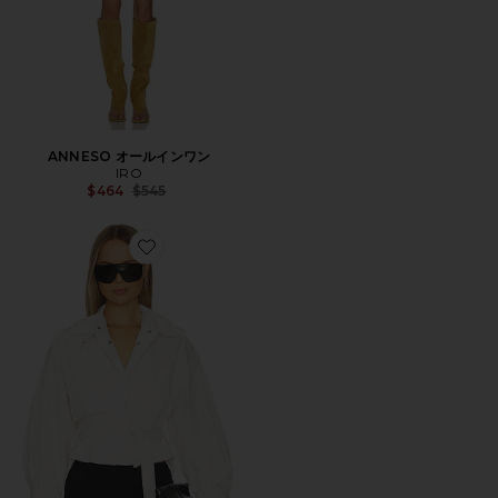
ANNESO オールインワン
IRO
Previous price:
$464
$545
Favorite ZYNIA アウターウェア