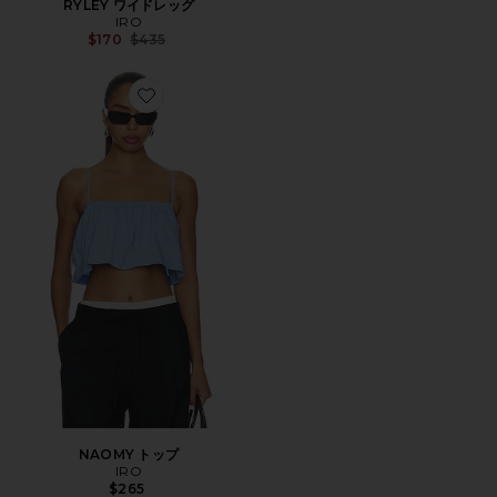
RYLEY ワイドレッグ
IRO
Previous price:
$170
$435
Favorite NAOMY トップ
NAOMY トップ
IRO
$265