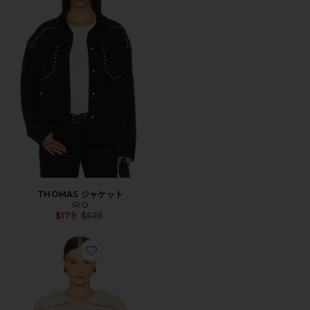
THOMAS ジャケット
IRO
Previous price:
$179
$525
Favorite SWANA セーター