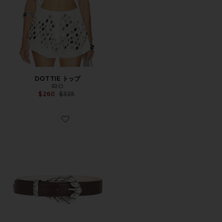
DOTTIE トップ
IRO
Previous price:
$260
$325
Favorite EMBELLA ベルト