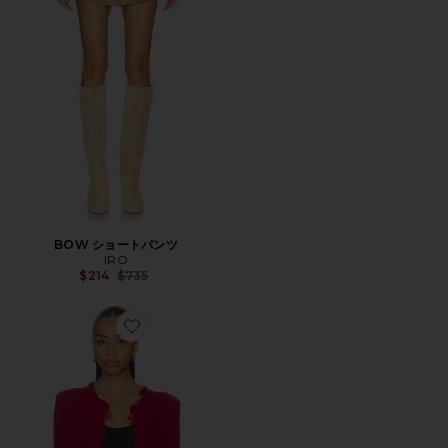
BOW ショートパンツ
IRO
Previous price:
$214
$735
Favorite SHAVANI アウターウェア