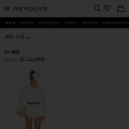
menu - shows more content
Revolve, Apparel & Fashion
Search
NEW TODAY
DRESSES
TOPS
SHOES
SWIMSUIT
IRO イロ
64
商品
ソート
絞り込み検索
Favorite ANNESO オールインワン