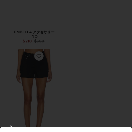
EMBELLA アクセサリー
IRO
Previous price:
$210
$300
Favorite FABLE ショートパンツ
CLOSE MODAL