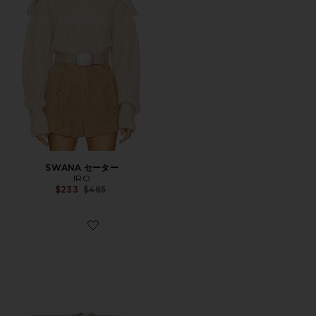
SWANA セーター
IRO
Previous price:
$233
$465
Favorite EMBELLA BABY ベルト