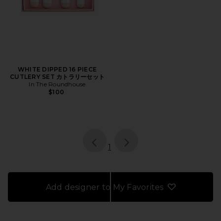
WHITE DIPPED 16 PIECE
CUTLERY SET カトラリーセット
In The Roundhouse
$100
page
of 1, currently selected
1
Add designer to My Favorites