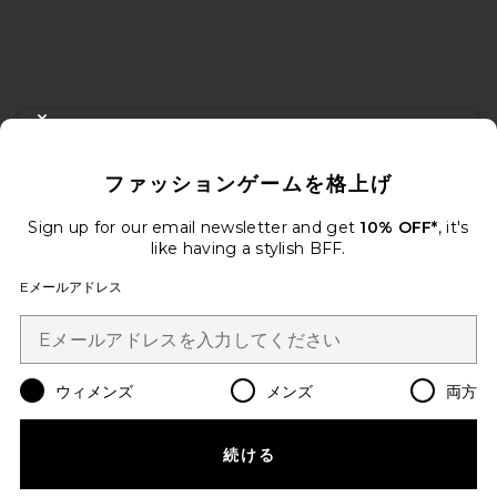
FOOTER
CLOSE MODAL
10%オフを取得しよう
ファッションゲームを格上げ
メールを送信することにより、当社のニュースレターに登録。いつで
も配信停止できます。
プライバシーポリシー
Sign up for our email newsletter and get
10% OFF*
, it's
Email Address
like having a stylish BFF.
Eメールアドレス
Sign Up
ウィメンズ
メンズ
両方
ja
USD
Change Country Regions Preferences
続ける
改善にご協力ください！