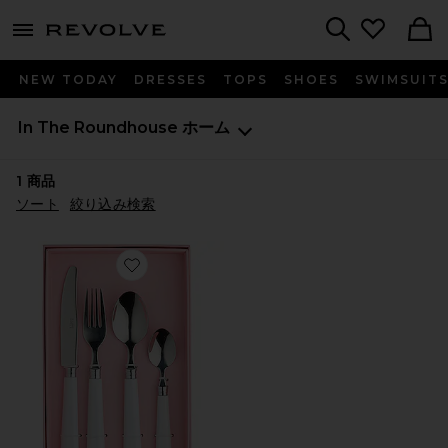
menu - shows more content
Revolve, Apparel & Fashion
Search
NEW TODAY
DRESSES
TOPS
SHOES
SWIMSUIT
In The Roundhouse
ホーム
1
商品
ソート
絞り込み検索
Favorite WHITE DIPPED 16 PIECE CUTLERY SET